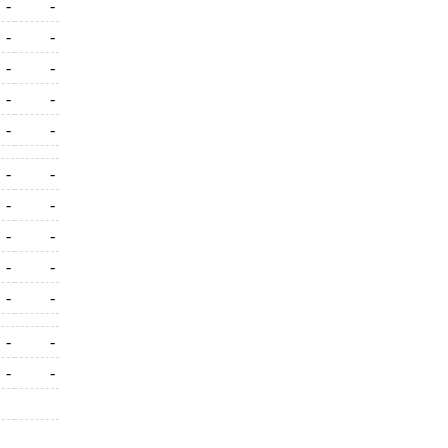
-
-
-
-
-
-
-
-
-
-
-
-
-
-
-
-
-
-
-
-
-
-
-
-