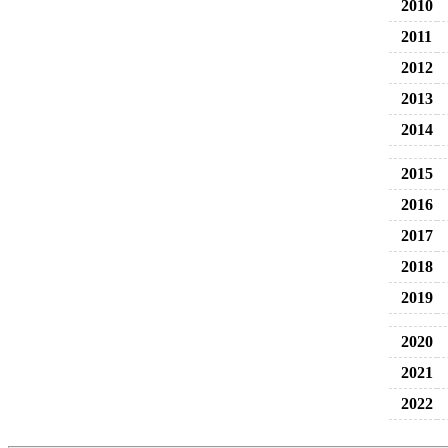
2010
2011
2012
2013
2014
2015
2016
2017
2018
2019
2020
2021
2022