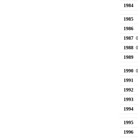
1984
1985
1986
1987
1988
1989
1990
1991
1992
1993
1994
1995
1996