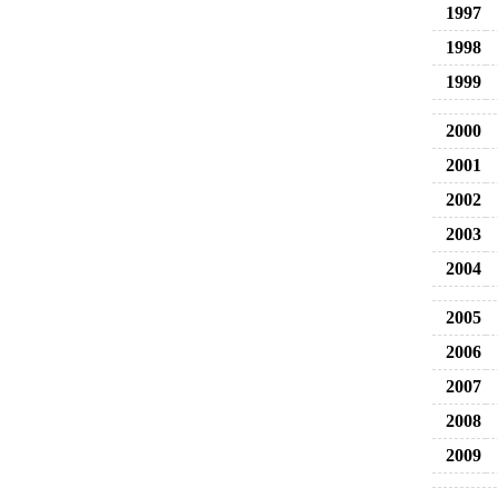
1997
1998
1999
2000
2001
2002
2003
2004
2005
2006
2007
2008
2009