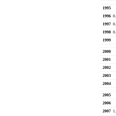
1995
1996
0
1997
0
1998
0
1999
2000
2001
2002
2003
2004
2005
2006
2007
1