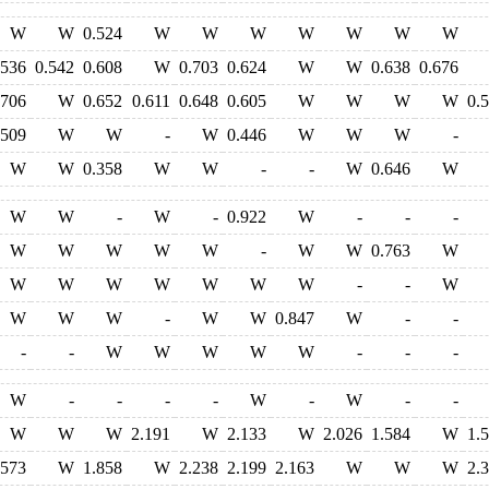
W
W
0.524
W
W
W
W
W
W
W
.536
0.542
0.608
W
0.703
0.624
W
W
0.638
0.676
.706
W
0.652
0.611
0.648
0.605
W
W
W
W
0.
.509
W
W
-
W
0.446
W
W
W
-
W
W
0.358
W
W
-
-
W
0.646
W
W
W
-
W
-
0.922
W
-
-
-
W
W
W
W
W
-
W
W
0.763
W
W
W
W
W
W
W
W
-
-
W
W
W
W
-
W
W
0.847
W
-
-
-
-
W
W
W
W
W
-
-
-
W
-
-
-
-
W
-
W
-
-
W
W
W
2.191
W
2.133
W
2.026
1.584
W
1.
.573
W
1.858
W
2.238
2.199
2.163
W
W
W
2.