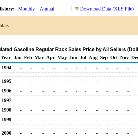
istory:
Monthly
Annual
Download Data (XLS File)
able.
ated Gasoline Regular Rack Sales Price by All Sellers (Doll
Year
Jan
Feb
Mar
Apr
May
Jun
Jul
Aug
Sep
Oct
Nov
De
1994
-
-
-
-
-
-
-
-
-
-
-
1995
-
-
-
-
-
-
-
-
-
-
-
1996
-
-
-
-
-
-
-
-
-
-
-
1997
-
-
-
-
-
-
-
-
-
-
-
1998
-
-
-
-
-
-
-
-
-
-
-
1999
-
-
-
-
-
-
-
-
-
-
-
2000
-
-
-
-
-
-
-
-
-
-
-