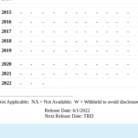
2015
-
-
-
-
-
-
-
-
-
-
-
2016
-
-
-
-
-
-
-
-
-
-
-
2017
-
-
-
-
-
-
-
-
-
-
-
2018
-
-
-
-
-
-
-
-
-
-
-
2019
-
-
-
-
-
-
-
-
-
-
-
2020
-
-
-
-
-
-
-
-
-
-
-
2021
-
-
-
-
-
-
-
-
-
-
-
2022
-
-
-
ot Applicable;
NA
= Not Available;
W
= Withheld to avoid disclosur
Release Date: 6/1/2022
Next Release Date: TBD