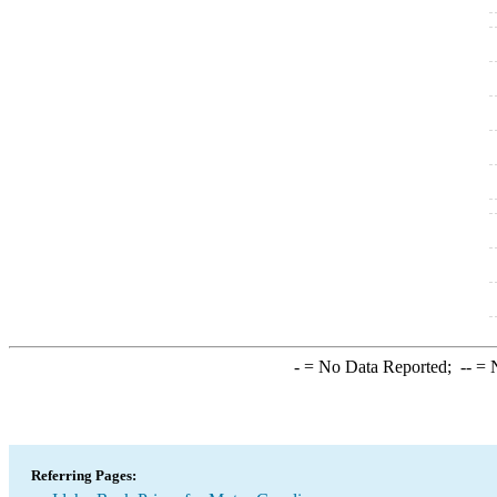
-
= No Data Reported;
--
= N
Referring Pages: