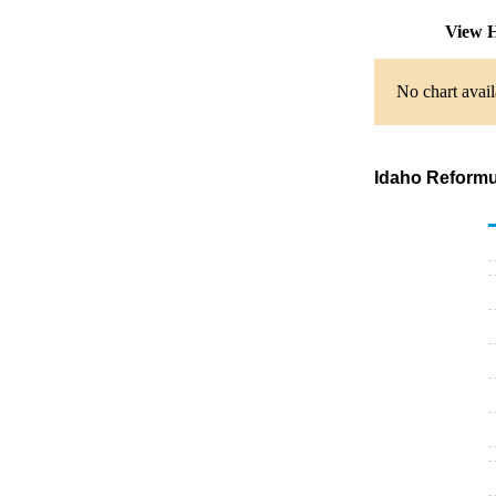
View H
No chart avail
Idaho Reformul