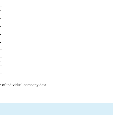
-
-
-
-
-
-
-
e of individual company data.