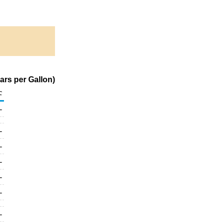
ars per Gallon)
c
-
-
-
-
-
-
-