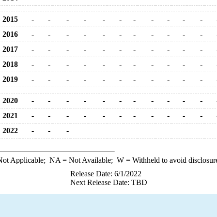
2015
-
-
-
-
-
-
-
-
-
-
-
2016
-
-
-
-
-
-
-
-
-
-
-
2017
-
-
-
-
-
-
-
-
-
-
-
2018
-
-
-
-
-
-
-
-
-
-
-
2019
-
-
-
-
-
-
-
-
-
-
-
2020
-
-
-
-
-
-
-
-
-
-
-
2021
-
-
-
-
-
-
-
-
-
-
-
2022
-
-
-
ot Applicable;
NA
= Not Available;
W
= Withheld to avoid disclosur
Release Date: 6/1/2022
Next Release Date: TBD