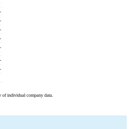
-
-
-
-
-
-
-
e of individual company data.