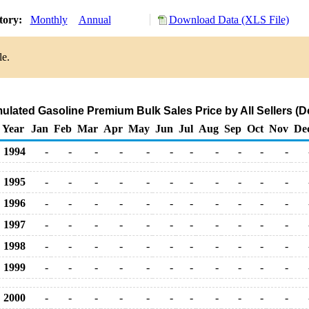
tory:
Monthly
Annual
Download Data (XLS File)
le.
lated Gasoline Premium Bulk Sales Price by All Sellers (Do
Year
Jan
Feb
Mar
Apr
May
Jun
Jul
Aug
Sep
Oct
Nov
De
1994
-
-
-
-
-
-
-
-
-
-
-
1995
-
-
-
-
-
-
-
-
-
-
-
1996
-
-
-
-
-
-
-
-
-
-
-
1997
-
-
-
-
-
-
-
-
-
-
-
1998
-
-
-
-
-
-
-
-
-
-
-
1999
-
-
-
-
-
-
-
-
-
-
-
2000
-
-
-
-
-
-
-
-
-
-
-