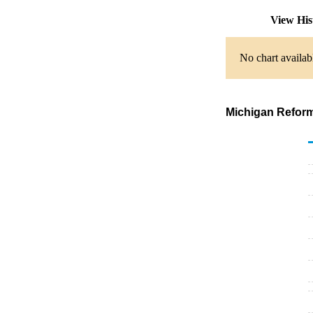
View His
No chart availab
Michigan Reformu