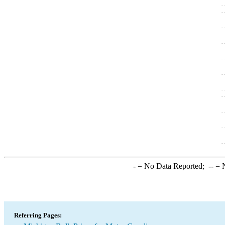
-
= No Data Reported;
--
= N
Referring Pages: