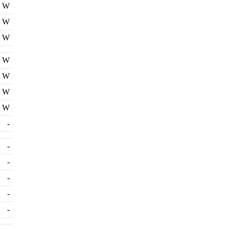
W
W
W
W
W
W
W
-
-
-
-
-
-