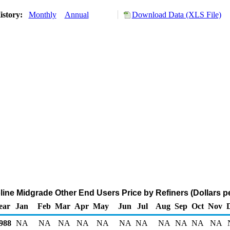
istory:
Monthly
Annual
Download Data (XLS File)
ine Midgrade Other End Users Price by Refiners (Dollars pe
ear
Jan
Feb
Mar
Apr
May
Jun
Jul
Aug
Sep
Oct
Nov
988
NA
NA
NA
NA
NA
NA
NA
NA
NA
NA
NA