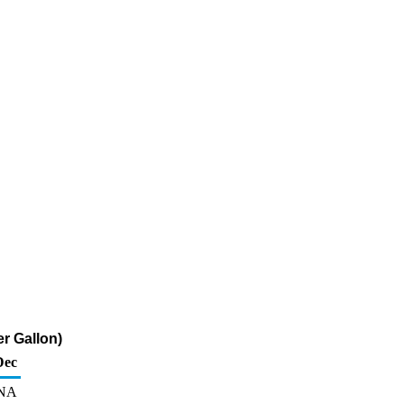
r Gallon)
Dec
NA