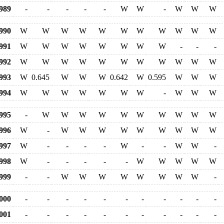
989
-
-
-
-
-
W
W
-
W
W
W
990
W
W
W
W
W
W
W
W
W
W
W
991
W
W
W
W
W
W
W
W
-
-
-
992
W
W
W
W
W
W
W
W
W
W
W
993
W
0.645
W
W
W
0.642
W
0.595
W
W
W
994
W
W
W
W
W
W
W
-
W
W
W
995
-
W
W
W
W
W
W
W
W
W
W
996
W
-
W
W
W
W
W
W
W
W
W
997
W
-
-
-
-
W
-
-
W
W
-
998
W
-
-
-
-
-
W
W
W
W
W
999
-
-
W
W
W
W
W
W
W
W
-
000
-
-
-
-
-
-
-
-
-
-
-
001
-
-
-
-
-
-
-
-
-
-
-