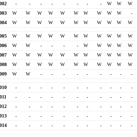
002
-
-
-
-
-
-
-
-
W
W
W
003
W
W
W
W
W
W
W
W
W
W
-
004
W
W
W
W
W
W
W
W
W
W
W
005
W
W
W
W
W
W
W
W
W
W
W
006
W
W
-
-
-
-
W
W
W
W
W
007
W
W
W
W
W
W
W
W
W
W
W
008
W
W
W
W
W
W
W
W
W
W
W
009
W
W
-
-
-
-
-
-
-
-
-
010
-
-
-
-
-
-
-
-
-
-
-
011
-
-
-
-
-
-
-
-
-
-
-
012
-
-
-
-
-
-
-
-
-
-
-
013
-
-
-
-
-
-
-
-
-
-
-
014
-
-
-
-
-
-
-
-
-
-
-