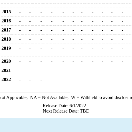
2015
-
-
-
-
-
-
-
-
-
-
-
2016
-
-
-
-
-
-
-
-
-
-
-
2017
-
-
-
-
-
-
-
-
-
-
-
2018
-
-
-
-
-
-
-
-
-
-
-
2019
-
-
-
-
-
-
-
-
-
-
-
2020
-
-
-
-
-
-
-
-
-
-
-
2021
-
-
-
-
-
-
-
-
-
-
-
2022
-
-
-
ot Applicable;
NA
= Not Available;
W
= Withheld to avoid disclosur
Release Date: 6/1/2022
Next Release Date: TBD