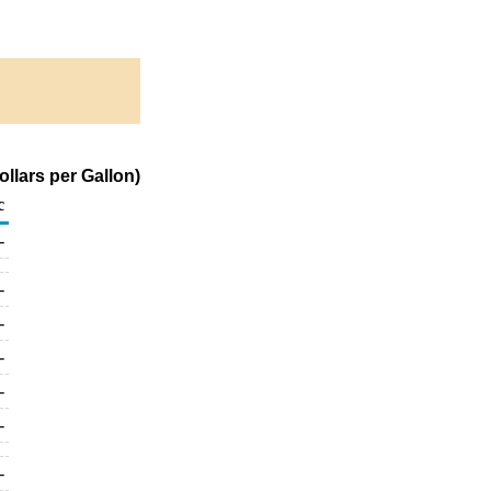
llars per Gallon)
c
-
-
-
-
-
-
-