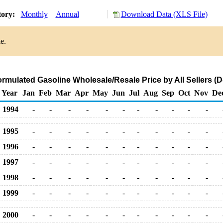
tory:
Monthly
Annual
Download Data (XLS File)
e.
mulated Gasoline Wholesale/Resale Price by All Sellers (Do
Year
Jan
Feb
Mar
Apr
May
Jun
Jul
Aug
Sep
Oct
Nov
De
1994
-
-
-
-
-
-
-
-
-
-
-
1995
-
-
-
-
-
-
-
-
-
-
-
1996
-
-
-
-
-
-
-
-
-
-
-
1997
-
-
-
-
-
-
-
-
-
-
-
1998
-
-
-
-
-
-
-
-
-
-
-
1999
-
-
-
-
-
-
-
-
-
-
-
2000
-
-
-
-
-
-
-
-
-
-
-