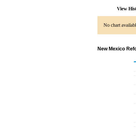
View His
No chart availabl
New Mexico Refor