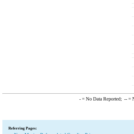
-
= No Data Reported;
--
= N
Referring Pages: