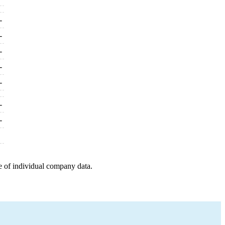
-
-
-
-
-
-
-
e of individual company data.