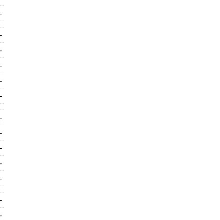
-
-
-
-
-
-
-
-
-
-
-
-
-