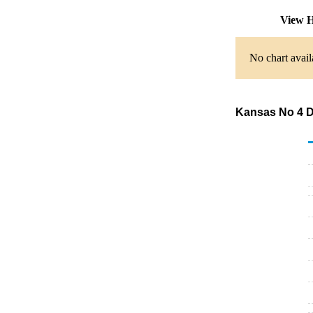
View H
No chart avail
Kansas No 4 Di