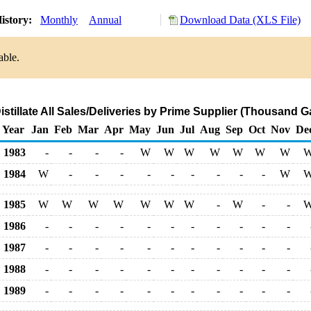
istory:
Monthly
Annual
Download Data (XLS File)
able.
stillate All Sales/Deliveries by Prime Supplier (Thousand G
Year
Jan
Feb
Mar
Apr
May
Jun
Jul
Aug
Sep
Oct
Nov
De
1983
-
-
-
-
W
W
W
W
W
W
W
1984
W
-
-
-
-
-
-
-
-
-
W
1985
W
W
W
W
W
W
W
-
W
-
-
1986
-
-
-
-
-
-
-
-
-
-
-
1987
-
-
-
-
-
-
-
-
-
-
-
1988
-
-
-
-
-
-
-
-
-
-
-
1989
-
-
-
-
-
-
-
-
-
-
-