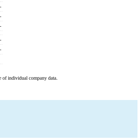
-
-
-
-
-
e of individual company data.