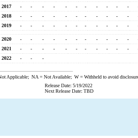
2017
-
-
-
-
-
-
-
-
-
-
-
2018
-
-
-
-
-
-
-
-
-
-
-
2019
-
-
-
-
-
-
-
-
-
-
-
2020
-
-
-
-
-
-
-
-
-
-
-
2021
-
-
-
-
-
-
-
-
-
-
-
2022
-
-
-
ot Applicable;
NA
= Not Available;
W
= Withheld to avoid disclosur
Release Date: 5/19/2022
Next Release Date: TBD