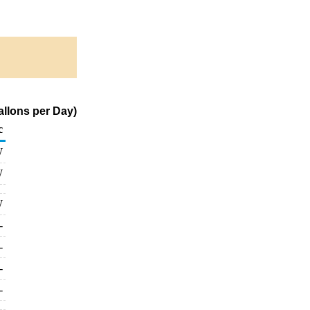
allons per Day)
c
W
W
W
-
-
-
-