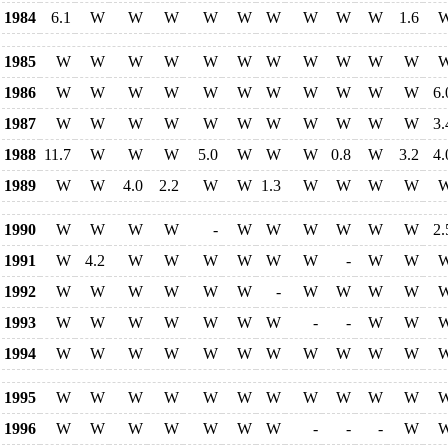
1984
6.1
W
W
W
W
W
W
W
W
W
1.6
1985
W
W
W
W
W
W
W
W
W
W
W
1986
W
W
W
W
W
W
W
W
W
W
W
6.
1987
W
W
W
W
W
W
W
W
W
W
W
3.
1988
11.7
W
W
W
5.0
W
W
W
0.8
W
3.2
4.
1989
W
W
4.0
2.2
W
W
1.3
W
W
W
W
1990
W
W
W
W
-
W
W
W
W
W
W
2.
1991
W
4.2
W
W
W
W
W
W
-
W
W
1992
W
W
W
W
W
W
-
W
W
W
W
1993
W
W
W
W
W
W
W
-
-
W
W
1994
W
W
W
W
W
W
W
W
W
W
W
1995
W
W
W
W
W
W
W
W
W
W
W
1996
W
W
W
W
W
W
W
-
-
-
W