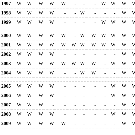
1997
W
W
W
W
W
-
-
-
W
W
W
1998
W
W
W
W
-
-
W
-
-
-
W
1999
W
W
W
W
-
-
-
-
W
W
W
2000
W
W
W
W
W
-
W
W
W
W
W
2001
W
W
W
W
W
W
W
W
W
W
W
2002
W
W
W
W
-
-
-
-
-
-
W
2003
W
W
W
W
W
W
W
W
-
W
W
2004
W
W
W
W
-
-
W
W
-
-
W
2005
W
W
W
W
-
-
-
-
-
W
W
2006
W
W
W
W
-
-
-
-
-
W
W
2007
W
W
W
-
-
-
-
-
-
-
W
2008
W
W
W
W
-
-
-
-
-
W
W
2009
W
W
W
W
W
-
-
-
-
-
W