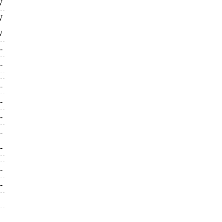
W
W
W
-
-
-
-
-
-
-
-
-