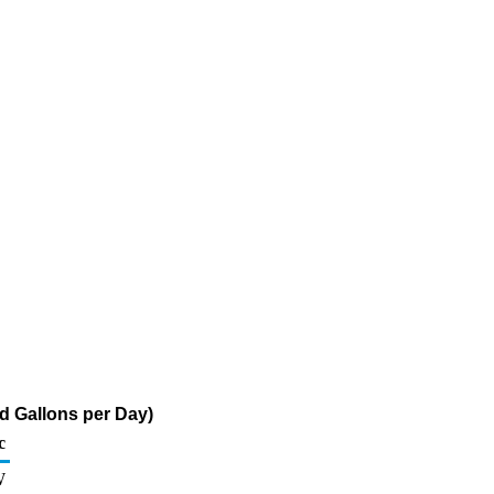
nd Gallons per Day)
c
W