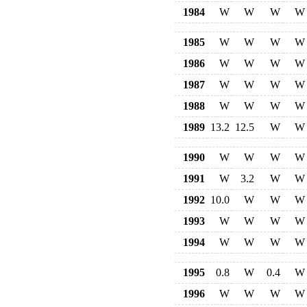
1984
W
W
W
W
1985
W
W
W
W
1986
W
W
W
W
1987
W
W
W
W
1988
W
W
W
W
1989
13.2
12.5
W
W
1990
W
W
W
W
1991
W
3.2
W
W
1992
10.0
W
W
W
1993
W
W
W
W
1994
W
W
W
W
1995
0.8
W
0.4
W
1996
W
W
W
W