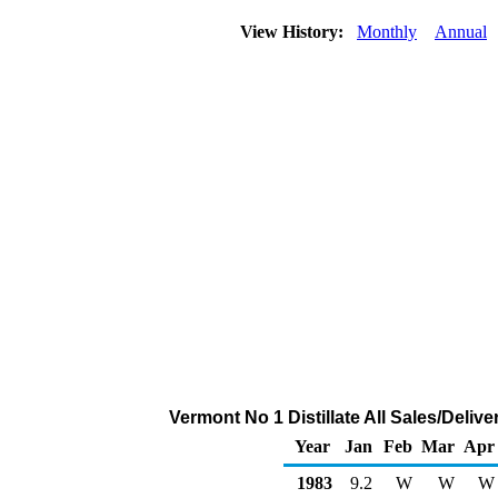
View History:
Monthly
Annual
Vermont No 1 Distillate All Sales/Deli
Year
Jan
Feb
Mar
Apr
1983
9.2
W
W
W