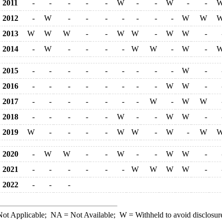
2011
-
-
-
-
-
W
-
-
W
-
-
2012
-
W
-
-
-
-
-
-
-
W
W
2013
W
W
W
-
-
W
W
-
W
W
-
2014
-
W
-
-
-
-
W
W
-
W
-
2015
-
-
-
-
-
-
-
-
-
W
-
2016
-
-
-
-
-
-
-
-
W
W
-
2017
-
-
-
-
-
-
-
W
-
W
W
2018
-
-
-
-
-
W
-
-
W
W
-
2019
W
-
-
-
-
W
W
-
W
-
W
2020
-
W
W
-
-
W
-
-
W
W
-
2021
-
-
-
-
-
-
W
W
W
W
-
2022
-
-
-
ot Applicable;
NA
= Not Available;
W
= Withheld to avoid disclosur