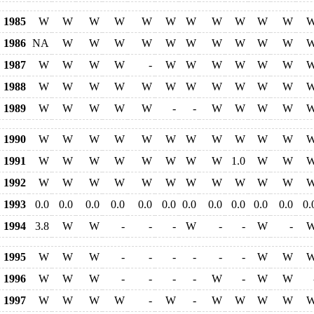
1985
W
W
W
W
W
W
W
W
W
W
W
1986
NA
W
W
W
W
W
W
W
W
W
W
1987
W
W
W
W
-
W
W
W
W
W
W
1988
W
W
W
W
W
W
W
W
W
W
W
1989
W
W
W
W
W
-
-
W
W
W
W
1990
W
W
W
W
W
W
W
W
W
W
W
1991
W
W
W
W
W
W
W
W
1.0
W
W
1992
W
W
W
W
W
W
W
W
W
W
W
1993
0.0
0.0
0.0
0.0
0.0
0.0
0.0
0.0
0.0
0.0
0.0
0.
1994
3.8
W
W
-
-
-
W
-
-
W
-
1995
W
W
W
-
-
-
-
-
-
W
W
1996
W
W
W
-
-
-
-
W
-
W
W
1997
W
W
W
W
-
W
-
W
W
W
W