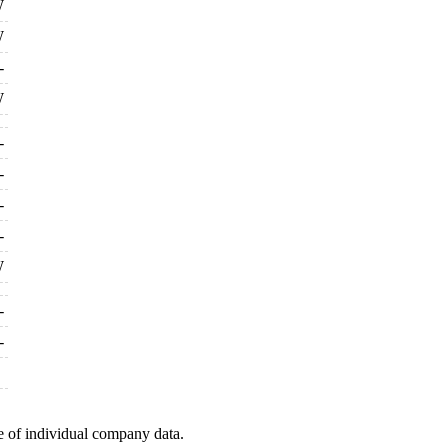
W
W
-
W
-
-
-
-
W
-
-
e of individual company data.