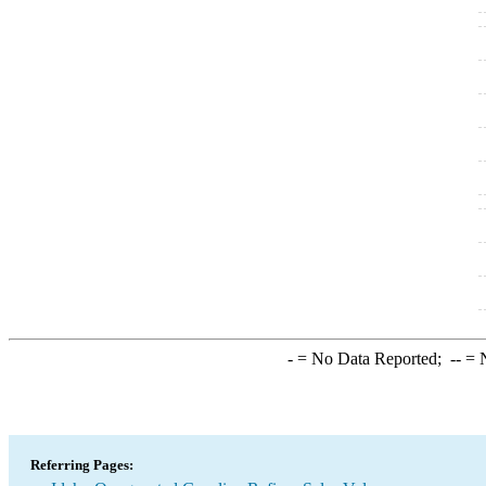
-
= No Data Reported;
--
= N
Referring Pages: