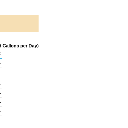
 Gallons per Day)
c
-
-
-
-
-
-
-