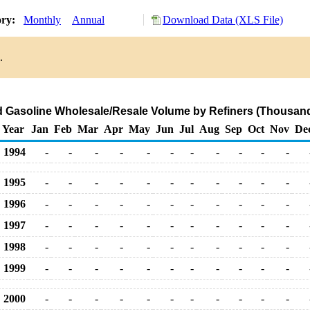
ory:
Monthly
Annual
Download Data (XLS File)
.
 Gasoline Wholesale/Resale Volume by Refiners (Thousand
Year
Jan
Feb
Mar
Apr
May
Jun
Jul
Aug
Sep
Oct
Nov
De
1994
-
-
-
-
-
-
-
-
-
-
-
1995
-
-
-
-
-
-
-
-
-
-
-
1996
-
-
-
-
-
-
-
-
-
-
-
1997
-
-
-
-
-
-
-
-
-
-
-
1998
-
-
-
-
-
-
-
-
-
-
-
1999
-
-
-
-
-
-
-
-
-
-
-
2000
-
-
-
-
-
-
-
-
-
-
-