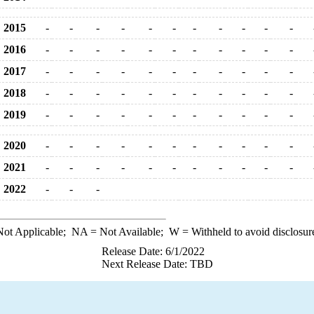
2015
-
-
-
-
-
-
-
-
-
-
-
2016
-
-
-
-
-
-
-
-
-
-
-
2017
-
-
-
-
-
-
-
-
-
-
-
2018
-
-
-
-
-
-
-
-
-
-
-
2019
-
-
-
-
-
-
-
-
-
-
-
2020
-
-
-
-
-
-
-
-
-
-
-
2021
-
-
-
-
-
-
-
-
-
-
-
2022
-
-
-
ot Applicable;
NA
= Not Available;
W
= Withheld to avoid disclosur
Release Date: 6/1/2022
Next Release Date: TBD