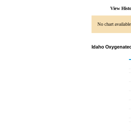
View Hist
No chart available
Idaho Oxygenated