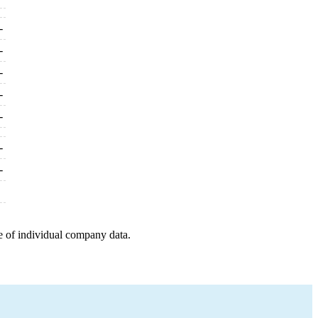
-
-
-
-
-
-
-
e of individual company data.