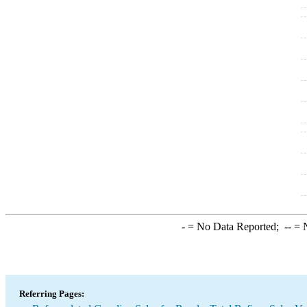
-
= No Data Reported;
--
= N
Referring Pages: