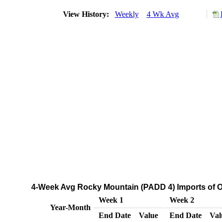
View History:
Weekly
4 Wk Avg
4-Week Avg Rocky Mountain (PADD 4) Imports of Ot
Week 1
Week 2
Year-Month
End Date
Value
End Date
Val