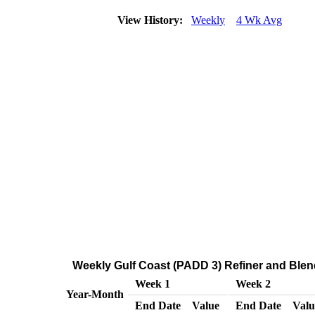
View History:
Weekly
4 Wk Avg
Weekly Gulf Coast (PADD 3) Refiner and Blend
Week 1
Week 2
Year-Month
End Date
Value
End Date
Valu