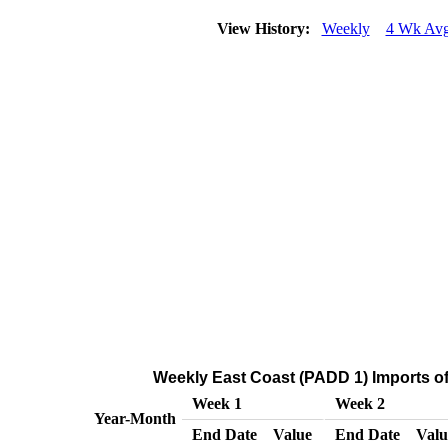
View History:
Weekly
4 Wk Av
Weekly East Coast (PADD 1) Imports of
Week 1
Week 2
Year-Month
End Date
Value
End Date
Valu