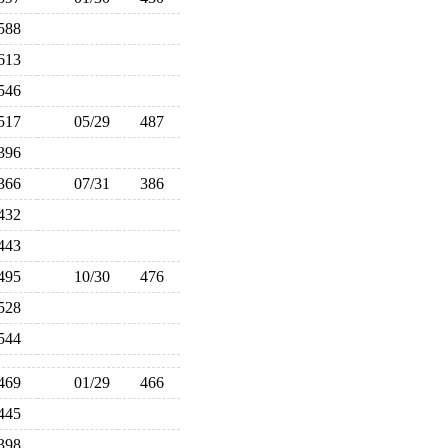
588
613
546
517
05/29
487
396
366
07/31
386
432
443
495
10/30
476
528
544
469
01/29
466
445
398