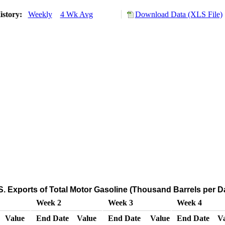
istory:
Weekly
4 Wk Avg
Download Data (XLS File)
. Exports of Total Motor Gasoline (Thousand Barrels per D
Week 2
Week 3
Week 4
Value
End Date
Value
End Date
Value
End Date
V