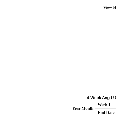
View H
4-Week Avg U.S
Week 1
Year-Month
End Date