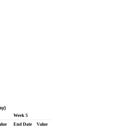
ay)
Week 5
alue
End Date
Value