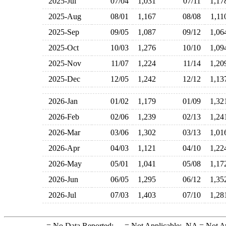
2025-Jul
07/04
1,031
07/11
1,1
2025-Aug
08/01
1,167
08/08
1,1
2025-Sep
09/05
1,087
09/12
1,0
2025-Oct
10/03
1,276
10/10
1,0
2025-Nov
11/07
1,224
11/14
1,2
2025-Dec
12/05
1,242
12/12
1,1
2026-Jan
01/02
1,179
01/09
1,3
2026-Feb
02/06
1,239
02/13
1,2
2026-Mar
03/06
1,302
03/13
1,0
2026-Apr
04/03
1,121
04/10
1,2
2026-May
05/01
1,041
05/08
1,1
2026-Jun
06/05
1,295
06/12
1,3
2026-Jul
07/03
1,403
07/10
1,2
-
= No Data Reported;
--
= Not Applicable;
NA
= Not A