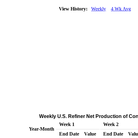
View History:
Weekly
4 Wk Avg
Weekly U.S. Refiner Net Production of Co
Week 1
Week 2
Year-Month
End Date
Value
End Date
Valu