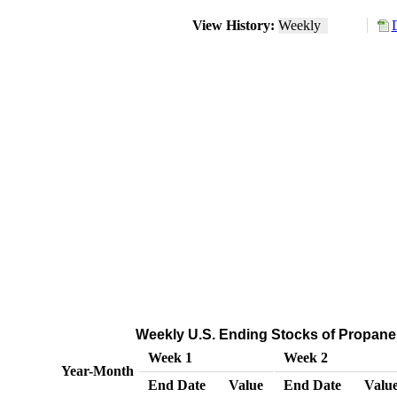
View History:
Weekly
Weekly U.S. Ending Stocks of Propane
Week 1
Week 2
Year-Month
End Date
Value
End Date
Valu