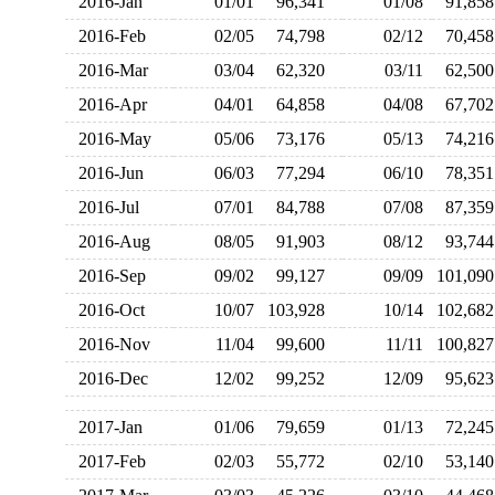
2016-Jan
01/01
96,341
01/08
91,8
2016-Feb
02/05
74,798
02/12
70,4
2016-Mar
03/04
62,320
03/11
62,5
2016-Apr
04/01
64,858
04/08
67,7
2016-May
05/06
73,176
05/13
74,2
2016-Jun
06/03
77,294
06/10
78,3
2016-Jul
07/01
84,788
07/08
87,3
2016-Aug
08/05
91,903
08/12
93,7
2016-Sep
09/02
99,127
09/09
101,0
2016-Oct
10/07
103,928
10/14
102,6
2016-Nov
11/04
99,600
11/11
100,8
2016-Dec
12/02
99,252
12/09
95,6
2017-Jan
01/06
79,659
01/13
72,2
2017-Feb
02/03
55,772
02/10
53,1