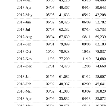
2017-Mar
03/03
45,226
03/10
44,4
2017-Apr
04/07
40,367
04/14
39,6
2017-May
05/05
41,633
05/12
42,2
2017-Jun
06/02
50,425
06/09
52,7
2017-Jul
07/07
62,232
07/14
65,7
2017-Aug
08/04
67,630
08/11
69,2
2017-Sep
09/01
79,899
09/08
82,1
2017-Oct
10/06
78,928
10/13
78,8
2017-Nov
11/03
77,200
11/10
74,6
2017-Dec
12/01
74,470
12/08
74,6
2018-Jan
01/05
61,682
01/12
58,0
2018-Feb
02/02
48,937
02/09
45,6
2018-Mar
03/02
41,088
03/09
38,8
2018-Apr
04/06
35,832
04/13
35,8
2018-May
05/04
38,671
05/11
40,3