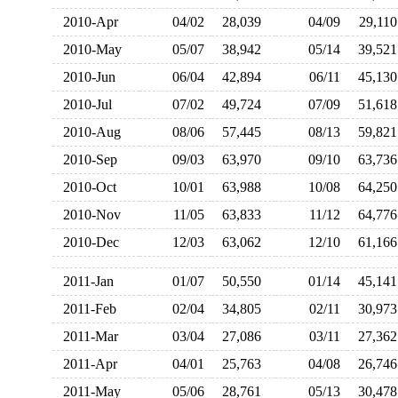
2010-Apr
04/02
28,039
04/09
29,1
2010-May
05/07
38,942
05/14
39,5
2010-Jun
06/04
42,894
06/11
45,1
2010-Jul
07/02
49,724
07/09
51,6
2010-Aug
08/06
57,445
08/13
59,8
2010-Sep
09/03
63,970
09/10
63,7
2010-Oct
10/01
63,988
10/08
64,2
2010-Nov
11/05
63,833
11/12
64,7
2010-Dec
12/03
63,062
12/10
61,1
2011-Jan
01/07
50,550
01/14
45,1
2011-Feb
02/04
34,805
02/11
30,9
2011-Mar
03/04
27,086
03/11
27,3
2011-Apr
04/01
25,763
04/08
26,7
2011-May
05/06
28,761
05/13
30,4