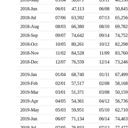
2018-Jun
06/01
47,113
06/08
50,8
2018-Jul
07/06
63,592
07/13
65,2
2018-Aug
08/03
66,380
08/10
69,7
2018-Sep
09/07
74,642
09/14
74,7
2018-Oct
10/05
80,261
10/12
82,2
2018-Nov
11/02
84,528
11/09
83,7
2018-Dec
12/07
76,559
12/14
73,2
2019-Jan
01/04
68,740
01/11
67,4
2019-Feb
02/01
57,517
02/08
58,1
2019-Mar
03/01
51,371
03/08
50,1
2019-Apr
04/05
54,361
04/12
56,7
2019-May
05/03
59,951
05/10
62,7
2019-Jun
06/07
71,134
06/14
74,4
2019-Jul
07/05
76,933
07/12
77,4