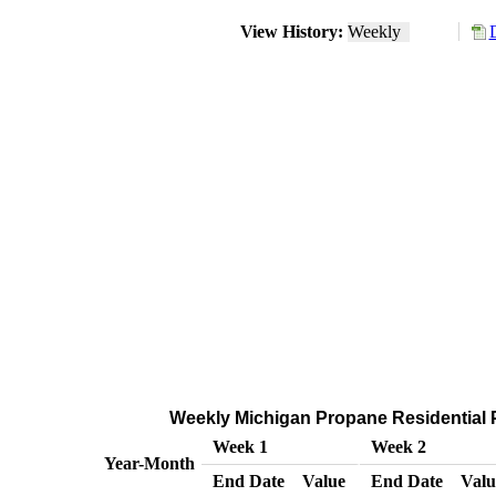
View History:
Weekly
Weekly Michigan Propane Residential Pr
Week 1
Week 2
Year-Month
End Date
Value
End Date
Valu