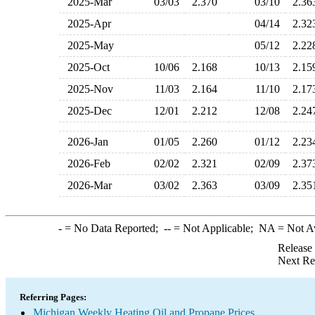
2025-Mar
03/03
2.370
03/10
2.3
2025-Apr
04/14
2.3
2025-May
05/12
2.2
2025-Oct
10/06
2.168
10/13
2.1
2025-Nov
11/03
2.164
11/10
2.1
2025-Dec
12/01
2.212
12/08
2.2
2026-Jan
01/05
2.260
01/12
2.2
2026-Feb
02/02
2.321
02/09
2.3
2026-Mar
03/02
2.363
03/09
2.3
-
= No Data Reported;
--
= Not Applicable;
NA
= Not A
Release
Next Re
Referring Pages:
Michigan Weekly Heating Oil and Propane Prices