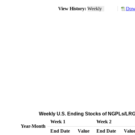
View History:
Weekly
Down
Weekly U.S. Ending Stocks of NGPLs/LRG
Week 1
Week 2
Year-Month
End Date
Value
End Date
Valu