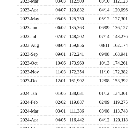
2023-Mar
03/03
112,500
03/10
112,1
2023-Apr
04/07
120,832
04/14
120,0
2023-May
05/05
125,750
05/12
127,3
2023-Jun
06/02
135,363
06/09
136,1
2023-Jul
07/07
148,502
07/14
148,2
2023-Aug
08/04
159,856
08/11
162,1
2023-Sep
09/01
172,241
09/08
168,9
2023-Oct
10/06
173,960
10/13
174,2
2023-Nov
11/03
172,354
11/10
172,3
2023-Dec
12/01
161,992
12/08
153,3
2024-Jan
01/05
138,031
01/12
134,3
2024-Feb
02/02
119,887
02/09
119,2
2024-Mar
03/01
111,386
03/08
113,7
2024-Apr
04/05
116,442
04/12
120,1