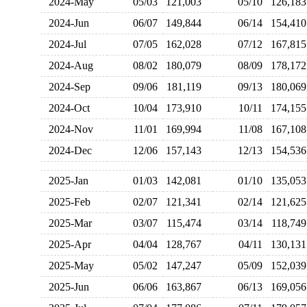
2024-May
05/03
121,003
05/10
126,1
2024-Jun
06/07
149,844
06/14
154,4
2024-Jul
07/05
162,028
07/12
167,8
2024-Aug
08/02
180,079
08/09
178,1
2024-Sep
09/06
181,119
09/13
180,0
2024-Oct
10/04
173,910
10/11
174,1
2024-Nov
11/01
169,994
11/08
167,1
2024-Dec
12/06
157,143
12/13
154,5
2025-Jan
01/03
142,081
01/10
135,0
2025-Feb
02/07
121,341
02/14
121,6
2025-Mar
03/07
115,474
03/14
118,7
2025-Apr
04/04
128,767
04/11
130,1
2025-May
05/02
147,247
05/09
152,0
2025-Jun
06/06
163,867
06/13
169,0