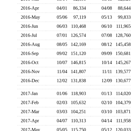
2016-Apr
04/01
86,334
04/08
88,6
2016-May
05/06
97,119
05/13
99,8
2016-Jun
06/03
110,468
06/10
111,9
2016-Jul
07/01
126,574
07/08
128,7
2016-Aug
08/05
142,169
08/12
145,4
2016-Sep
09/02
151,120
09/09
150,6
2016-Oct
10/07
146,815
10/14
145,2
2016-Nov
11/04
141,807
11/11
139,5
2016-Dec
12/02
131,838
12/09
130,6
2017-Jan
01/06
118,903
01/13
114,0
2017-Feb
02/03
105,632
02/10
104,3
2017-Mar
03/03
104,251
03/10
103,8
2017-Apr
04/07
110,313
04/14
111,9
2017-May
05/05
115,750
05/12
120,0