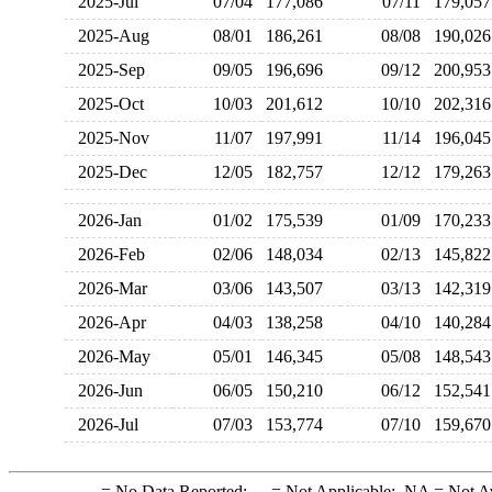
2025-Jul
07/04
177,086
07/11
179,0
2025-Aug
08/01
186,261
08/08
190,0
2025-Sep
09/05
196,696
09/12
200,9
2025-Oct
10/03
201,612
10/10
202,3
2025-Nov
11/07
197,991
11/14
196,0
2025-Dec
12/05
182,757
12/12
179,2
2026-Jan
01/02
175,539
01/09
170,2
2026-Feb
02/06
148,034
02/13
145,8
2026-Mar
03/06
143,507
03/13
142,3
2026-Apr
04/03
138,258
04/10
140,2
2026-May
05/01
146,345
05/08
148,5
2026-Jun
06/05
150,210
06/12
152,5
2026-Jul
07/03
153,774
07/10
159,6
-
= No Data Reported;
--
= Not Applicable;
NA
= Not A