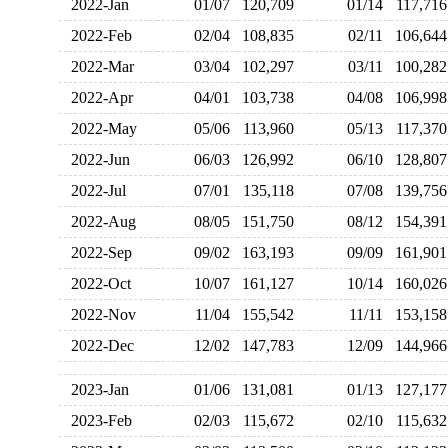
2022-Jan
01/07
120,709
01/14
117,7
2022-Feb
02/04
108,835
02/11
106,6
2022-Mar
03/04
102,297
03/11
100,2
2022-Apr
04/01
103,738
04/08
106,9
2022-May
05/06
113,960
05/13
117,3
2022-Jun
06/03
126,992
06/10
128,8
2022-Jul
07/01
135,118
07/08
139,7
2022-Aug
08/05
151,750
08/12
154,3
2022-Sep
09/02
163,193
09/09
161,9
2022-Oct
10/07
161,127
10/14
160,0
2022-Nov
11/04
155,542
11/11
153,1
2022-Dec
12/02
147,783
12/09
144,9
2023-Jan
01/06
131,081
01/13
127,1
2023-Feb
02/03
115,672
02/10
115,6