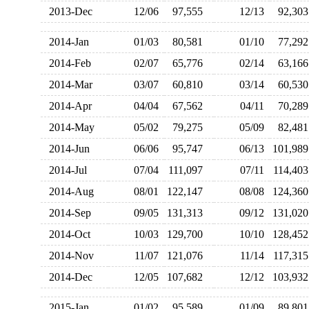
2013-Dec
12/06
97,555
12/13
92,3
2014-Jan
01/03
80,581
01/10
77,2
2014-Feb
02/07
65,776
02/14
63,1
2014-Mar
03/07
60,810
03/14
60,5
2014-Apr
04/04
67,562
04/11
70,2
2014-May
05/02
79,275
05/09
82,4
2014-Jun
06/06
95,747
06/13
101,9
2014-Jul
07/04
111,097
07/11
114,4
2014-Aug
08/01
122,147
08/08
124,3
2014-Sep
09/05
131,313
09/12
131,0
2014-Oct
10/03
129,700
10/10
128,4
2014-Nov
11/07
121,076
11/14
117,3
2014-Dec
12/05
107,682
12/12
103,9
2015-Jan
01/02
95,589
01/09
89,8