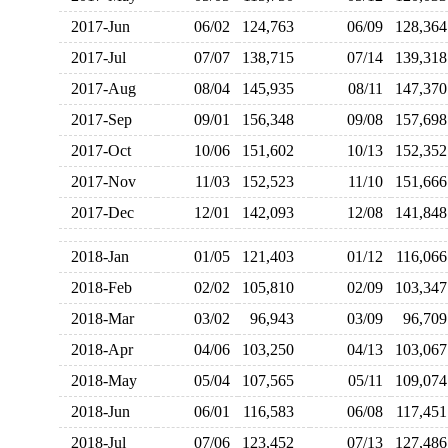
2017-Jun
06/02
124,763
06/09
128,3
2017-Jul
07/07
138,715
07/14
139,3
2017-Aug
08/04
145,935
08/11
147,3
2017-Sep
09/01
156,348
09/08
157,6
2017-Oct
10/06
151,602
10/13
152,3
2017-Nov
11/03
152,523
11/10
151,6
2017-Dec
12/01
142,093
12/08
141,8
2018-Jan
01/05
121,403
01/12
116,0
2018-Feb
02/02
105,810
02/09
103,3
2018-Mar
03/02
96,943
03/09
96,7
2018-Apr
04/06
103,250
04/13
103,0
2018-May
05/04
107,565
05/11
109,0
2018-Jun
06/01
116,583
06/08
117,4
2018-Jul
07/06
123,452
07/13
127,4