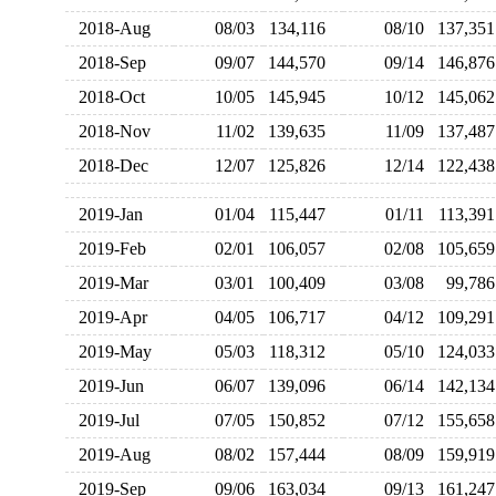
2018-Aug
08/03
134,116
08/10
137,3
2018-Sep
09/07
144,570
09/14
146,8
2018-Oct
10/05
145,945
10/12
145,0
2018-Nov
11/02
139,635
11/09
137,4
2018-Dec
12/07
125,826
12/14
122,4
2019-Jan
01/04
115,447
01/11
113,3
2019-Feb
02/01
106,057
02/08
105,6
2019-Mar
03/01
100,409
03/08
99,7
2019-Apr
04/05
106,717
04/12
109,2
2019-May
05/03
118,312
05/10
124,0
2019-Jun
06/07
139,096
06/14
142,1
2019-Jul
07/05
150,852
07/12
155,6
2019-Aug
08/02
157,444
08/09
159,9
2019-Sep
09/06
163,034
09/13
161,2