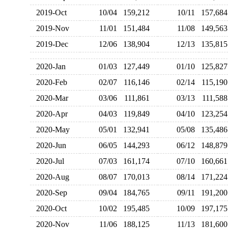
2019-Oct
10/04
159,212
10/11
157,6
2019-Nov
11/01
151,484
11/08
149,5
2019-Dec
12/06
138,904
12/13
135,8
2020-Jan
01/03
127,449
01/10
125,8
2020-Feb
02/07
116,146
02/14
115,1
2020-Mar
03/06
111,861
03/13
111,5
2020-Apr
04/03
119,849
04/10
123,2
2020-May
05/01
132,941
05/08
135,4
2020-Jun
06/05
144,293
06/12
148,8
2020-Jul
07/03
161,174
07/10
160,6
2020-Aug
08/07
170,013
08/14
171,2
2020-Sep
09/04
184,765
09/11
191,2
2020-Oct
10/02
195,485
10/09
197,1
2020-Nov
11/06
188,125
11/13
181,6