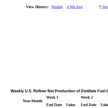
View History:
Weekly
4 Wk Avg
Dow
Weekly U.S. Refiner Net Production of Distillate Fuel
Week 1
Week 2
Year-Month
End Date
Value
End Date
Valu