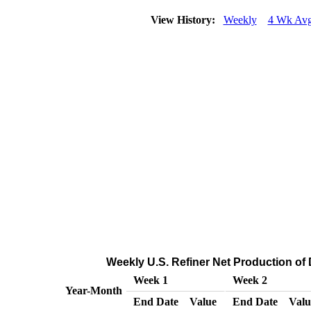
View History:
Weekly
4 Wk Av
Weekly U.S. Refiner Net Production of D
Week 1
Week 2
Year-Month
End Date
Value
End Date
Valu