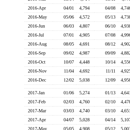
2016-Apr
04/01
4,794
04/08
4,7
2016-May
05/06
4,572
05/13
4,7
2016-Jun
06/03
4,807
06/10
4,9
2016-Jul
07/01
4,905
07/08
4,9
2016-Aug
08/05
4,691
08/12
4,9
2016-Sep
09/02
4,987
09/09
4,8
2016-Oct
10/07
4,448
10/14
4,5
2016-Nov
11/04
4,692
11/11
4,9
2016-Dec
12/02
5,038
12/09
4,9
2017-Jan
01/06
5,274
01/13
4,6
2017-Feb
02/03
4,760
02/10
4,4
2017-Mar
03/03
4,740
03/10
4,6
2017-Apr
04/07
5,028
04/14
5,1
2017-May
05/05
4,908
05/12
5,0