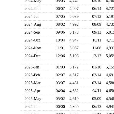
2024-May
05/03
4,742
05/10
4,7
2024-Jun
06/07
4,997
06/14
4,7
2024-Jul
07/05
5,089
07/12
5,1
2024-Aug
08/02
4,992
08/09
4,7
2024-Sep
09/06
5,178
09/13
5,0
2024-Oct
10/04
4,947
10/11
4,7
2024-Nov
11/01
5,057
11/08
4,9
2024-Dec
12/06
5,198
12/13
5,0
2025-Jan
01/03
5,172
01/10
5,1
2025-Feb
02/07
4,517
02/14
4,6
2025-Mar
03/07
4,431
03/14
4,5
2025-Apr
04/04
4,632
04/11
4,6
2025-May
05/02
4,619
05/09
4,5
2025-Jun
06/06
4,866
06/13
4,9