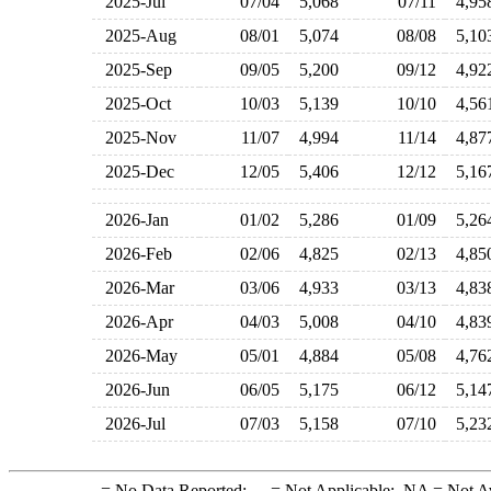
2025-Jul
07/04
5,068
07/11
4,9
2025-Aug
08/01
5,074
08/08
5,1
2025-Sep
09/05
5,200
09/12
4,9
2025-Oct
10/03
5,139
10/10
4,5
2025-Nov
11/07
4,994
11/14
4,8
2025-Dec
12/05
5,406
12/12
5,1
2026-Jan
01/02
5,286
01/09
5,2
2026-Feb
02/06
4,825
02/13
4,8
2026-Mar
03/06
4,933
03/13
4,8
2026-Apr
04/03
5,008
04/10
4,8
2026-May
05/01
4,884
05/08
4,7
2026-Jun
06/05
5,175
06/12
5,1
2026-Jul
07/03
5,158
07/10
5,2
-
= No Data Reported;
--
= Not Applicable;
NA
= Not A