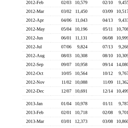
2012-Feb
02/03
10,579
02/10
9,4
2012-Mar
03/02
11,450
03/09
10,5
2012-Apr
04/06
11,043
04/13
9,4
2012-May
05/04
10,196
05/11
10,7
2012-Jun
06/01
11,131
06/08
10,9
2012-Jul
07/06
9,824
07/13
9,2
2012-Aug
08/03
10,308
08/10
10,3
2012-Sep
09/07
10,958
09/14
14,0
2012-Oct
10/05
10,564
10/12
9,7
2012-Nov
11/02
10,088
11/09
11,3
2012-Dec
12/07
10,691
12/14
10,4
2013-Jan
01/04
10,978
01/11
9,7
2013-Feb
02/01
10,718
02/08
9,7
2013-Mar
03/01
12,373
03/08
10,8