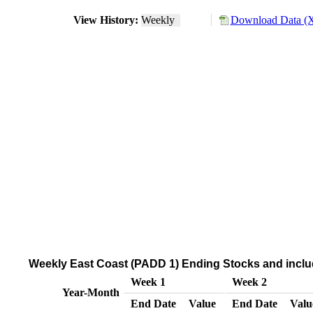
View History:
Weekly
Download Data (X
Weekly East Coast (PADD 1) Ending Stocks and inclu
Week 1
Week 2
Year-Month
End Date
Value
End Date
Valu