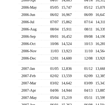
2006-Apr
04/07
14,665
04/14
16,3
2006-May
05/05
15,747
05/12
15,0
2006-Jun
06/02
16,967
06/09
16,6
2006-Jul
07/07
15,862
07/14
14,3
2006-Aug
08/04
15,911
08/11
16,3
2006-Sep
09/01
16,452
09/08
14,1
2006-Oct
10/06
14,524
10/13
16,2
2006-Nov
11/03
13,923
11/10
14,5
2006-Dec
12/01
14,600
12/08
13,9
2007-Jan
01/05
12,836
01/12
13,6
2007-Feb
02/02
13,559
02/09
12,3
2007-Mar
03/02
14,642
03/09
15,3
2007-Apr
04/06
14,944
04/13
13,8
2007-May
05/04
15,219
05/11
15,5
2007-Jun
06/01
15,262
06/08
14,5