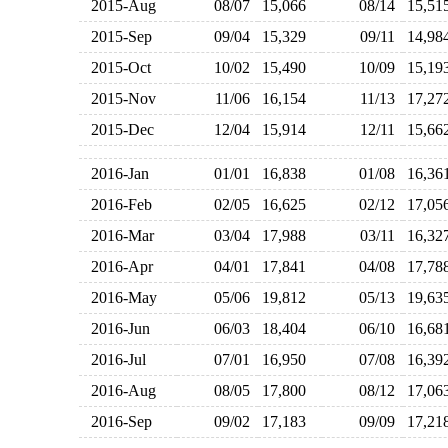
2015-Aug
08/07
15,066
08/14
15,5
2015-Sep
09/04
15,329
09/11
14,9
2015-Oct
10/02
15,490
10/09
15,1
2015-Nov
11/06
16,154
11/13
17,2
2015-Dec
12/04
15,914
12/11
15,6
2016-Jan
01/01
16,838
01/08
16,3
2016-Feb
02/05
16,625
02/12
17,0
2016-Mar
03/04
17,988
03/11
16,3
2016-Apr
04/01
17,841
04/08
17,7
2016-May
05/06
19,812
05/13
19,6
2016-Jun
06/03
18,404
06/10
16,6
2016-Jul
07/01
16,950
07/08
16,3
2016-Aug
08/05
17,800
08/12
17,0
2016-Sep
09/02
17,183
09/09
17,2