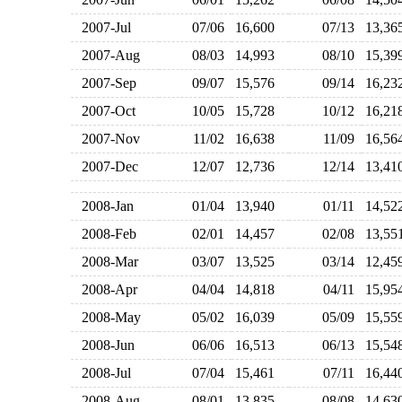
2007-Jul
07/06
16,600
07/13
13,3
2007-Aug
08/03
14,993
08/10
15,3
2007-Sep
09/07
15,576
09/14
16,2
2007-Oct
10/05
15,728
10/12
16,2
2007-Nov
11/02
16,638
11/09
16,5
2007-Dec
12/07
12,736
12/14
13,4
2008-Jan
01/04
13,940
01/11
14,5
2008-Feb
02/01
14,457
02/08
13,5
2008-Mar
03/07
13,525
03/14
12,4
2008-Apr
04/04
14,818
04/11
15,9
2008-May
05/02
16,039
05/09
15,5
2008-Jun
06/06
16,513
06/13
15,5
2008-Jul
07/04
15,461
07/11
16,4
2008-Aug
08/01
13,835
08/08
14,6