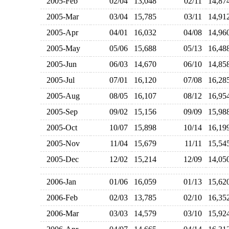
2005-Feb
02/04
13,048
02/11
14,8
2005-Mar
03/04
15,785
03/11
14,9
2005-Apr
04/01
16,032
04/08
14,9
2005-May
05/06
15,688
05/13
16,4
2005-Jun
06/03
14,670
06/10
14,8
2005-Jul
07/01
16,120
07/08
16,2
2005-Aug
08/05
16,107
08/12
16,9
2005-Sep
09/02
15,156
09/09
15,9
2005-Oct
10/07
15,898
10/14
16,1
2005-Nov
11/04
15,679
11/11
15,5
2005-Dec
12/02
15,214
12/09
14,0
2006-Jan
01/06
16,059
01/13
15,6
2006-Feb
02/03
13,785
02/10
16,3
2006-Mar
03/03
14,579
03/10
15,9