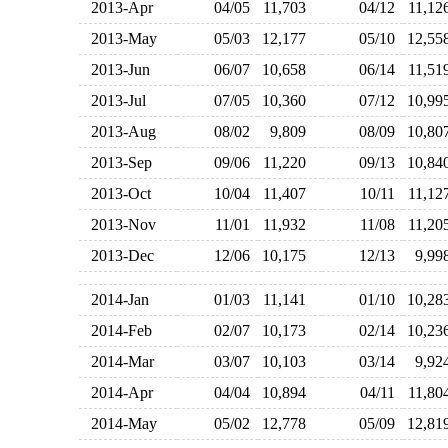
2013-Apr
04/05
11,703
04/12
11,1
2013-May
05/03
12,177
05/10
12,5
2013-Jun
06/07
10,658
06/14
11,5
2013-Jul
07/05
10,360
07/12
10,9
2013-Aug
08/02
9,809
08/09
10,8
2013-Sep
09/06
11,220
09/13
10,8
2013-Oct
10/04
11,407
10/11
11,1
2013-Nov
11/01
11,932
11/08
11,2
2013-Dec
12/06
10,175
12/13
9,9
2014-Jan
01/03
11,141
01/10
10,2
2014-Feb
02/07
10,173
02/14
10,2
2014-Mar
03/07
10,103
03/14
9,9
2014-Apr
04/04
10,894
04/11
11,8
2014-May
05/02
12,778
05/09
12,8