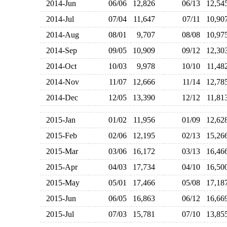
2014-Jun
06/06
12,826
06/13
12,5
2014-Jul
07/04
11,647
07/11
10,9
2014-Aug
08/01
9,707
08/08
10,9
2014-Sep
09/05
10,909
09/12
12,3
2014-Oct
10/03
9,978
10/10
11,4
2014-Nov
11/07
12,666
11/14
12,7
2014-Dec
12/05
13,390
12/12
11,8
2015-Jan
01/02
11,956
01/09
12,6
2015-Feb
02/06
12,195
02/13
15,2
2015-Mar
03/06
16,172
03/13
16,4
2015-Apr
04/03
17,734
04/10
16,5
2015-May
05/01
17,466
05/08
17,1
2015-Jun
06/05
16,863
06/12
16,6
2015-Jul
07/03
15,781
07/10
13,8