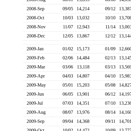
2008-Sep
09/05
14,214
09/12
13,3
2008-Oct
10/03
13,032
10/10
13,7
2008-Nov
11/07
12,943
11/14
13,0
2008-Dec
12/05
13,867
12/12
13,1
2009-Jan
01/02
15,173
01/09
12,6
2009-Feb
02/06
14,484
02/13
13,1
2009-Mar
03/06
13,118
03/13
13,5
2009-Apr
04/03
14,807
04/10
15,9
2009-May
05/01
15,203
05/08
14,8
2009-Jun
06/05
13,901
06/12
14,1
2009-Jul
07/03
14,351
07/10
13,2
2009-Aug
08/07
13,976
08/14
14,1
2009-Sep
09/04
14,368
09/11
14,7
2009-Oct
10/02
14,472
10/09
13,7