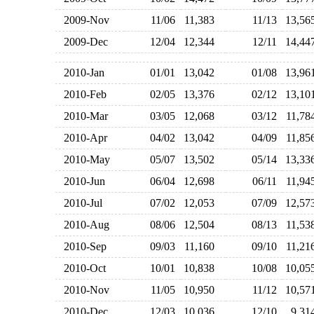
2009-Nov
11/06
11,383
11/13
13,5
2009-Dec
12/04
12,344
12/11
14,4
2010-Jan
01/01
13,042
01/08
13,9
2010-Feb
02/05
13,376
02/12
13,1
2010-Mar
03/05
12,068
03/12
11,7
2010-Apr
04/02
13,042
04/09
11,8
2010-May
05/07
13,502
05/14
13,3
2010-Jun
06/04
12,698
06/11
11,9
2010-Jul
07/02
12,053
07/09
12,5
2010-Aug
08/06
12,504
08/13
11,5
2010-Sep
09/03
11,160
09/10
11,2
2010-Oct
10/01
10,838
10/08
10,0
2010-Nov
11/05
10,950
11/12
10,5
2010-Dec
12/03
10,036
12/10
9,3