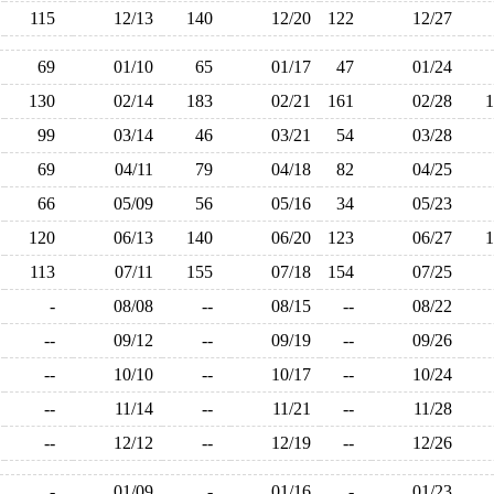
115
12/13
140
12/20
122
12/27
69
01/10
65
01/17
47
01/24
130
02/14
183
02/21
161
02/28
99
03/14
46
03/21
54
03/28
69
04/11
79
04/18
82
04/25
66
05/09
56
05/16
34
05/23
120
06/13
140
06/20
123
06/27
113
07/11
155
07/18
154
07/25
-
08/08
--
08/15
--
08/22
--
09/12
--
09/19
--
09/26
--
10/10
--
10/17
--
10/24
--
11/14
--
11/21
--
11/28
--
12/12
--
12/19
--
12/26
-
01/09
-
01/16
-
01/23