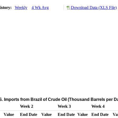
istory:
Weekly
4 Wk Avg
Download Data (XLS File)
. Imports from Brazil of Crude Oil (Thousand Barrels per D
Week 2
Week 3
Week 4
Value
End Date
Value
End Date
Value
End Date
Va