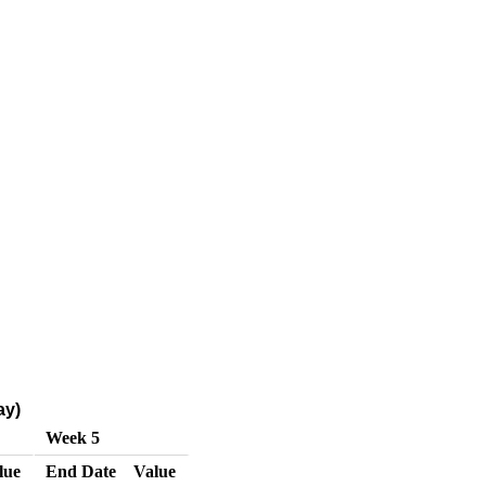
ay)
Week 5
lue
End Date
Value