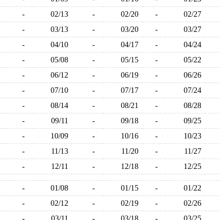
-
02/13
-
02/20
-
02/27
-
03/13
-
03/20
-
03/27
-
04/10
-
04/17
-
04/24
-
05/08
-
05/15
-
05/22
-
06/12
-
06/19
-
06/26
-
07/10
-
07/17
-
07/24
-
08/14
-
08/21
-
08/28
-
09/11
-
09/18
-
09/25
-
10/09
-
10/16
-
10/23
-
11/13
-
11/20
-
11/27
-
12/11
-
12/18
-
12/25
-
01/08
-
01/15
-
01/22
-
02/12
-
02/19
-
02/26
-
03/11
-
03/18
-
03/25