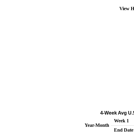
View H
4-Week Avg U.S
Week 1
Year-Month
End Date