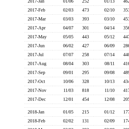
2017-Jan
01/06
252
01/13
4
2017-Feb
02/03
473
02/10
3
2017-Mar
03/03
393
03/10
4
2017-Apr
04/07
301
04/14
3
2017-May
05/05
443
05/12
4
2017-Jun
06/02
427
06/09
2
2017-Jul
07/07
258
07/14
4
2017-Aug
08/04
303
08/11
4
2017-Sep
09/01
295
09/08
4
2017-Oct
10/06
328
10/13
4
2017-Nov
11/03
818
11/10
4
2017-Dec
12/01
454
12/08
2
2018-Jan
01/05
215
01/12
1
2018-Feb
02/02
131
02/09
1