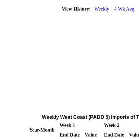
View History:
Weekly
4 Wk Avg
Weekly West Coast (PADD 5) Imports of T
Week 1
Week 2
Year-Month
End Date
Value
End Date
Valu