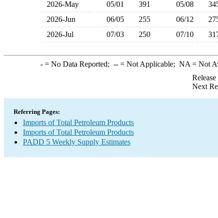
2026-May
05/01
391
05/08
3
2026-Jun
06/05
255
06/12
2
2026-Jul
07/03
250
07/10
3
-
= No Data Reported;
--
= Not Applicable;
NA
= Not A
Release
Next Re
Referring Pages:
Imports of Total Petroleum Products
Imports of Total Petroleum Products
PADD 5 Weekly Supply Estimates