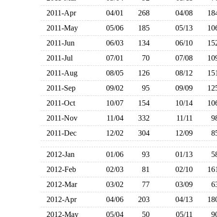
2011-Apr
04/01
268
04/08
1
2011-May
05/06
185
05/13
1
2011-Jun
06/03
134
06/10
1
2011-Jul
07/01
70
07/08
1
2011-Aug
08/05
126
08/12
1
2011-Sep
09/02
95
09/09
1
2011-Oct
10/07
154
10/14
1
2011-Nov
11/04
332
11/11
2011-Dec
12/02
304
12/09
2012-Jan
01/06
93
01/13
2012-Feb
02/03
81
02/10
1
2012-Mar
03/02
77
03/09
2012-Apr
04/06
203
04/13
1
2012-May
05/04
50
05/11