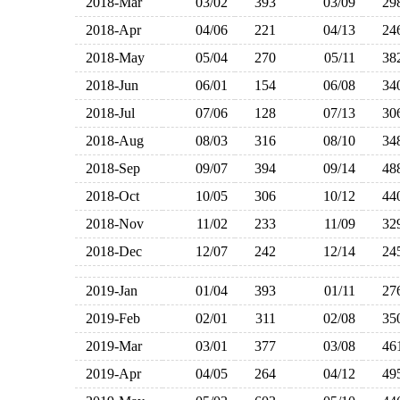
2018-Mar
03/02
393
03/09
2
2018-Apr
04/06
221
04/13
2
2018-May
05/04
270
05/11
3
2018-Jun
06/01
154
06/08
3
2018-Jul
07/06
128
07/13
3
2018-Aug
08/03
316
08/10
3
2018-Sep
09/07
394
09/14
4
2018-Oct
10/05
306
10/12
4
2018-Nov
11/02
233
11/09
3
2018-Dec
12/07
242
12/14
2
2019-Jan
01/04
393
01/11
2
2019-Feb
02/01
311
02/08
3
2019-Mar
03/01
377
03/08
4
2019-Apr
04/05
264
04/12
4