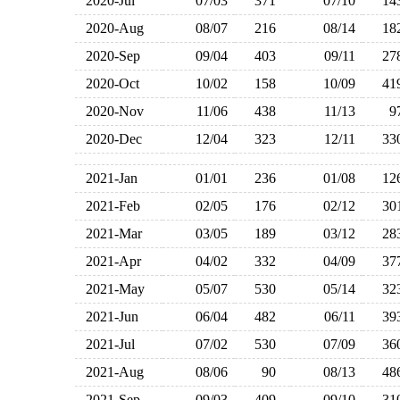
2020-Jul
07/03
371
07/10
1
2020-Aug
08/07
216
08/14
1
2020-Sep
09/04
403
09/11
2
2020-Oct
10/02
158
10/09
4
2020-Nov
11/06
438
11/13
2020-Dec
12/04
323
12/11
3
2021-Jan
01/01
236
01/08
1
2021-Feb
02/05
176
02/12
3
2021-Mar
03/05
189
03/12
2
2021-Apr
04/02
332
04/09
3
2021-May
05/07
530
05/14
3
2021-Jun
06/04
482
06/11
3
2021-Jul
07/02
530
07/09
3
2021-Aug
08/06
90
08/13
4
2021-Sep
09/03
409
09/10
3