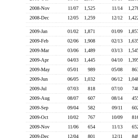
2008-Nov
11/07
1,525
11/14
1,2
2008-Dec
12/05
1,259
12/12
1,4
2009-Jan
01/02
1,871
01/09
1,8
2009-Feb
02/06
1,908
02/13
1,6
2009-Mar
03/06
1,489
03/13
1,5
2009-Apr
04/03
1,445
04/10
1,3
2009-May
05/01
989
05/08
8
2009-Jun
06/05
1,032
06/12
1,0
2009-Jul
07/03
818
07/10
7
2009-Aug
08/07
607
08/14
4
2009-Sep
09/04
582
09/11
6
2009-Oct
10/02
767
10/09
8
2009-Nov
11/06
654
11/13
6
2009-Dec
12/04
801
12/11
8