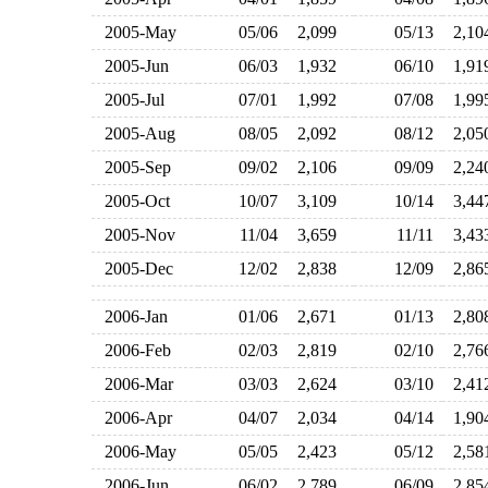
2005-May
05/06
2,099
05/13
2,1
2005-Jun
06/03
1,932
06/10
1,9
2005-Jul
07/01
1,992
07/08
1,9
2005-Aug
08/05
2,092
08/12
2,0
2005-Sep
09/02
2,106
09/09
2,2
2005-Oct
10/07
3,109
10/14
3,4
2005-Nov
11/04
3,659
11/11
3,4
2005-Dec
12/02
2,838
12/09
2,8
2006-Jan
01/06
2,671
01/13
2,8
2006-Feb
02/03
2,819
02/10
2,7
2006-Mar
03/03
2,624
03/10
2,4
2006-Apr
04/07
2,034
04/14
1,9
2006-May
05/05
2,423
05/12
2,5
2006-Jun
06/02
2,789
06/09
2,8