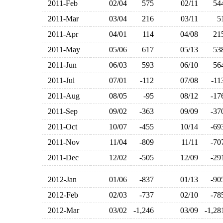
2011-Feb
02/04
575
02/11
5
2011-Mar
03/04
216
03/11
2011-Apr
04/01
114
04/08
2
2011-May
05/06
617
05/13
5
2011-Jun
06/03
593
06/10
5
2011-Jul
07/01
-112
07/08
-1
2011-Aug
08/05
-95
08/12
-1
2011-Sep
09/02
-363
09/09
-3
2011-Oct
10/07
-455
10/14
-6
2011-Nov
11/04
-809
11/11
-7
2011-Dec
12/02
-505
12/09
-2
2012-Jan
01/06
-837
01/13
-9
2012-Feb
02/03
-737
02/10
-7
2012-Mar
03/02
-1,246
03/09
-1,2