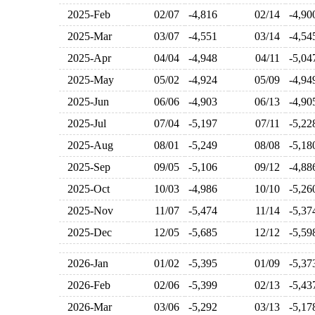
2025-Feb
02/07
-4,816
02/14
-4,9
2025-Mar
03/07
-4,551
03/14
-4,5
2025-Apr
04/04
-4,948
04/11
-5,0
2025-May
05/02
-4,924
05/09
-4,9
2025-Jun
06/06
-4,903
06/13
-4,9
2025-Jul
07/04
-5,197
07/11
-5,2
2025-Aug
08/01
-5,249
08/08
-5,1
2025-Sep
09/05
-5,106
09/12
-4,8
2025-Oct
10/03
-4,986
10/10
-5,2
2025-Nov
11/07
-5,474
11/14
-5,3
2025-Dec
12/05
-5,685
12/12
-5,5
2026-Jan
01/02
-5,395
01/09
-5,3
2026-Feb
02/06
-5,399
02/13
-5,4
2026-Mar
03/06
-5,292
03/13
-5,1