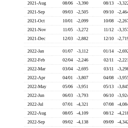
2021-Aug
08/06
-3,390
08/13
-3,3
2021-Sep
09/03
-2,505
09/10
-2,4
2021-Oct
10/01
-2,099
10/08
-2,2
2021-Nov
11/05
-3,272
11/12
-3,3
2021-Dec
12/03
-2,882
12/10
-2,7
2022-Jan
01/07
-3,112
01/14
-2,6
2022-Feb
02/04
-2,246
02/11
-2,2
2022-Mar
03/04
-2,695
03/11
-3,2
2022-Apr
04/01
-3,807
04/08
-3,9
2022-May
05/06
-3,951
05/13
-3,8
2022-Jun
06/03
-3,793
06/10
-3,9
2022-Jul
07/01
-4,321
07/08
-4,0
2022-Aug
08/05
-4,109
08/12
-4,2
2022-Sep
09/02
-4,138
09/09
-4,3