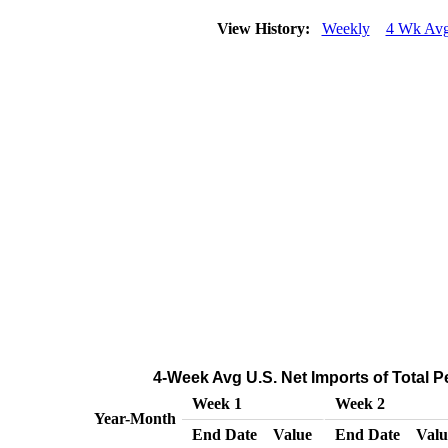
View History:
Weekly
4 Wk Av
4-Week Avg U.S. Net Imports of Total 
Week 1
Week 2
Year-Month
End Date
Value
End Date
Valu