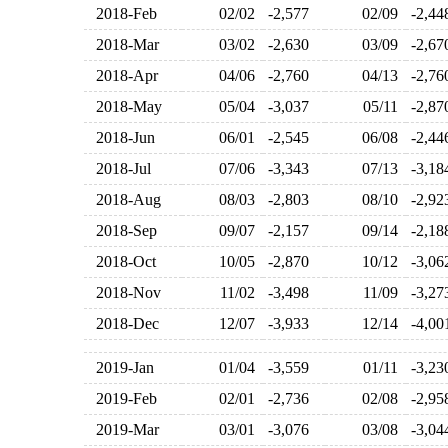
2018-Feb
02/02
-2,577
02/09
-2,4
2018-Mar
03/02
-2,630
03/09
-2,6
2018-Apr
04/06
-2,760
04/13
-2,7
2018-May
05/04
-3,037
05/11
-2,8
2018-Jun
06/01
-2,545
06/08
-2,4
2018-Jul
07/06
-3,343
07/13
-3,1
2018-Aug
08/03
-2,803
08/10
-2,9
2018-Sep
09/07
-2,157
09/14
-2,1
2018-Oct
10/05
-2,870
10/12
-3,0
2018-Nov
11/02
-3,498
11/09
-3,2
2018-Dec
12/07
-3,933
12/14
-4,0
2019-Jan
01/04
-3,559
01/11
-3,2
2019-Feb
02/01
-2,736
02/08
-2,9
2019-Mar
03/01
-3,076
03/08
-3,0