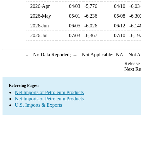
2026-Apr
04/03
-5,776
04/10
-6,0
2026-May
05/01
-6,236
05/08
-6,3
2026-Jun
06/05
-6,026
06/12
-6,1
2026-Jul
07/03
-6,367
07/10
-6,1
-
= No Data Reported;
--
= Not Applicable;
NA
= Not A
Release
Next Re
Referring Pages:
Net Imports of Petroleum Products
Net Imports of Petroleum Products
U.S. Imports & Exports