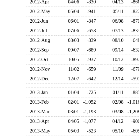
2012-Apr
04/06
-830
04/13
-8
2012-May
05/04
-941
05/11
-8
2012-Jun
06/01
-847
06/08
-8
2012-Jul
07/06
-658
07/13
-8
2012-Aug
08/03
-839
08/10
-6
2012-Sep
09/07
-689
09/14
-6
2012-Oct
10/05
-937
10/12
-8
2012-Nov
11/02
-659
11/09
-6
2012-Dec
12/07
-642
12/14
-5
2013-Jan
01/04
-725
01/11
-8
2013-Feb
02/01
-1,052
02/08
-1,0
2013-Mar
03/01
-1,193
03/08
-1,2
2013-Apr
04/05
-1,077
04/12
-9
2013-May
05/03
-523
05/10
-6