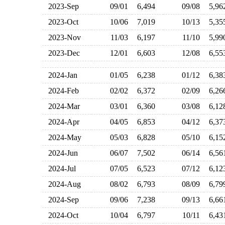
2023-Sep
09/01
6,494
09/08
5,9
2023-Oct
10/06
7,019
10/13
5,3
2023-Nov
11/03
6,197
11/10
5,9
2023-Dec
12/01
6,603
12/08
6,5
2024-Jan
01/05
6,238
01/12
6,3
2024-Feb
02/02
6,372
02/09
6,2
2024-Mar
03/01
6,360
03/08
6,1
2024-Apr
04/05
6,853
04/12
6,3
2024-May
05/03
6,828
05/10
6,1
2024-Jun
06/07
7,502
06/14
6,5
2024-Jul
07/05
6,523
07/12
6,1
2024-Aug
08/02
6,793
08/09
6,7
2024-Sep
09/06
7,238
09/13
6,6
2024-Oct
10/04
6,797
10/11
6,4