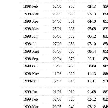
1998-Feb
02/06
850
02/13
8
1998-Mar
03/06
850
03/13
8
1998-Apr
04/03
851
04/10
8
1998-May
05/01
836
05/08
8
1998-Jun
06/05
832
06/12
8
1998-Jul
07/03
858
07/10
8
1998-Aug
08/07
860
08/14
8
1998-Sep
09/04
878
09/11
8
1998-Oct
10/02
905
10/09
9
1998-Nov
11/06
880
11/13
8
1998-Dec
12/04
918
12/11
9
1999-Jan
01/01
918
01/08
8
1999-Feb
02/05
825
02/12
8
1999-Mar
03/05
849
03/12
8