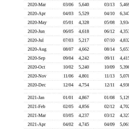
2020-Mar
03/06
5,640
03/13
5,4
2020-Apr
04/03
5,529
04/10
6,3
2020-May
05/01
4,328
05/08
3,9
2020-Jun
06/05
4,618
06/12
4,3
2020-Jul
07/03
5,217
07/10
4,8
2020-Aug
08/07
4,662
08/14
5,6
2020-Sep
09/04
4,242
09/11
4,4
2020-Oct
10/02
5,240
10/09
5,3
2020-Nov
11/06
4,801
11/13
5,0
2020-Dec
12/04
4,754
12/11
4,9
2021-Jan
01/01
4,867
01/08
5,1
2021-Feb
02/05
4,856
02/12
4,7
2021-Mar
03/05
4,237
03/12
4,3
2021-Apr
04/02
4,745
04/09
5,0