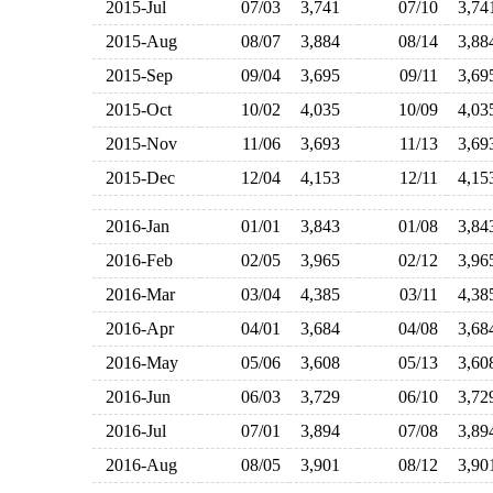
2015-Jul
07/03
3,741
07/10
3,7
2015-Aug
08/07
3,884
08/14
3,8
2015-Sep
09/04
3,695
09/11
3,6
2015-Oct
10/02
4,035
10/09
4,0
2015-Nov
11/06
3,693
11/13
3,6
2015-Dec
12/04
4,153
12/11
4,1
2016-Jan
01/01
3,843
01/08
3,8
2016-Feb
02/05
3,965
02/12
3,9
2016-Mar
03/04
4,385
03/11
4,3
2016-Apr
04/01
3,684
04/08
3,6
2016-May
05/06
3,608
05/13
3,6
2016-Jun
06/03
3,729
06/10
3,7
2016-Jul
07/01
3,894
07/08
3,8
2016-Aug
08/05
3,901
08/12
3,9