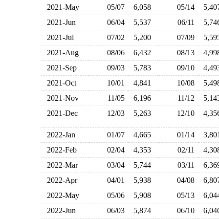
2021-May
05/07
6,058
05/14
5,4
2021-Jun
06/04
5,537
06/11
5,7
2021-Jul
07/02
5,200
07/09
5,5
2021-Aug
08/06
6,432
08/13
4,9
2021-Sep
09/03
5,783
09/10
4,4
2021-Oct
10/01
4,841
10/08
5,4
2021-Nov
11/05
6,196
11/12
5,1
2021-Dec
12/03
5,263
12/10
4,3
2022-Jan
01/07
4,665
01/14
3,8
2022-Feb
02/04
4,353
02/11
4,3
2022-Mar
03/04
5,744
03/11
6,3
2022-Apr
04/01
5,938
04/08
6,8
2022-May
05/06
5,908
05/13
6,0
2022-Jun
06/03
5,874
06/10
6,0