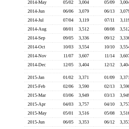
2014-May
05/02
3,004
05/09
3,0
2014-Jun
06/06
3,079
06/13
3,0
2014-Jul
07/04
3,119
07/11
3,1
2014-Aug
08/01
3,512
08/08
3,5
2014-Sep
09/05
3,336
09/12
3,3
2014-Oct
10/03
3,554
10/10
3,5
2014-Nov
11/07
3,607
11/14
3,6
2014-Dec
12/05
3,404
12/12
3,4
2015-Jan
01/02
3,371
01/09
3,3
2015-Feb
02/06
3,590
02/13
3,5
2015-Mar
03/06
3,949
03/13
3,9
2015-Apr
04/03
3,757
04/10
3,7
2015-May
05/01
3,516
05/08
3,5
2015-Jun
06/05
3,353
06/12
3,3