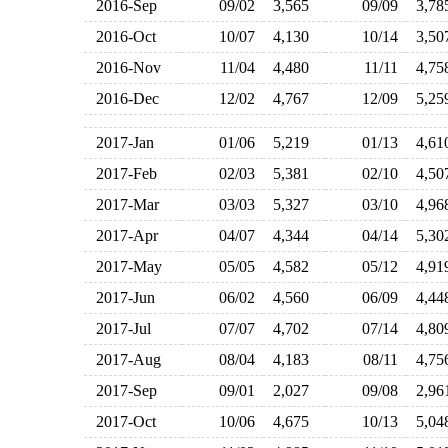
2016-Sep
09/02
3,565
09/09
3,7
2016-Oct
10/07
4,130
10/14
3,5
2016-Nov
11/04
4,480
11/11
4,7
2016-Dec
12/02
4,767
12/09
5,2
2017-Jan
01/06
5,219
01/13
4,6
2017-Feb
02/03
5,381
02/10
4,5
2017-Mar
03/03
5,327
03/10
4,9
2017-Apr
04/07
4,344
04/14
5,3
2017-May
05/05
4,582
05/12
4,9
2017-Jun
06/02
4,560
06/09
4,4
2017-Jul
07/07
4,702
07/14
4,8
2017-Aug
08/04
4,183
08/11
4,7
2017-Sep
09/01
2,027
09/08
2,9
2017-Oct
10/06
4,675
10/13
5,0