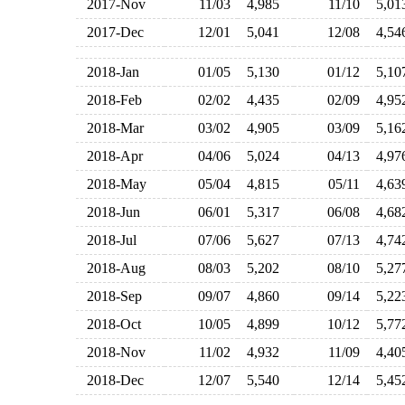
2017-Nov
11/03
4,985
11/10
5,0
2017-Dec
12/01
5,041
12/08
4,5
2018-Jan
01/05
5,130
01/12
5,1
2018-Feb
02/02
4,435
02/09
4,9
2018-Mar
03/02
4,905
03/09
5,1
2018-Apr
04/06
5,024
04/13
4,9
2018-May
05/04
4,815
05/11
4,6
2018-Jun
06/01
5,317
06/08
4,6
2018-Jul
07/06
5,627
07/13
4,7
2018-Aug
08/03
5,202
08/10
5,2
2018-Sep
09/07
4,860
09/14
5,2
2018-Oct
10/05
4,899
10/12
5,7
2018-Nov
11/02
4,932
11/09
4,4
2018-Dec
12/07
5,540
12/14
5,4