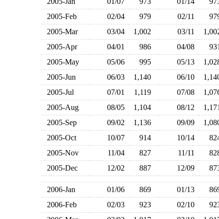
2005-Jan
01/07
973
01/14
9
2005-Feb
02/04
979
02/11
9
2005-Mar
03/04
1,002
03/11
1,0
2005-Apr
04/01
986
04/08
9
2005-May
05/06
995
05/13
1,0
2005-Jun
06/03
1,140
06/10
1,1
2005-Jul
07/01
1,119
07/08
1,0
2005-Aug
08/05
1,104
08/12
1,1
2005-Sep
09/02
1,136
09/09
1,0
2005-Oct
10/07
914
10/14
8
2005-Nov
11/04
827
11/11
8
2005-Dec
12/02
887
12/09
8
2006-Jan
01/06
869
01/13
8
2006-Feb
02/03
923
02/10
9