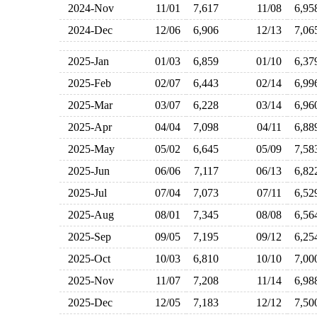
2024-Nov
11/01
7,617
11/08
6,9
2024-Dec
12/06
6,906
12/13
7,0
2025-Jan
01/03
6,859
01/10
6,3
2025-Feb
02/07
6,443
02/14
6,9
2025-Mar
03/07
6,228
03/14
6,9
2025-Apr
04/04
7,098
04/11
6,8
2025-May
05/02
6,645
05/09
7,5
2025-Jun
06/06
7,117
06/13
6,8
2025-Jul
07/04
7,073
07/11
6,5
2025-Aug
08/01
7,345
08/08
6,5
2025-Sep
09/05
7,195
09/12
6,2
2025-Oct
10/03
6,810
10/10
7,0
2025-Nov
11/07
7,208
11/14
6,9
2025-Dec
12/05
7,183
12/12
7,5