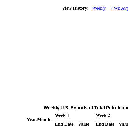
View History:
Weekly
4 Wk Av
Weekly U.S. Exports of Total Petroleu
Week 1
Week 2
Year-Month
End Date
Value
End Date
Valu