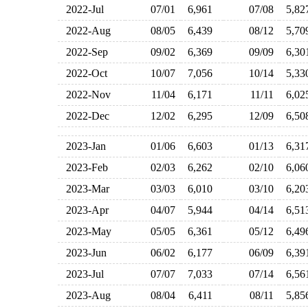
2022-Jul
07/01
6,961
07/08
5,8
2022-Aug
08/05
6,439
08/12
5,7
2022-Sep
09/02
6,369
09/09
6,3
2022-Oct
10/07
7,056
10/14
5,3
2022-Nov
11/04
6,171
11/11
6,0
2022-Dec
12/02
6,295
12/09
6,5
2023-Jan
01/06
6,603
01/13
6,3
2023-Feb
02/03
6,262
02/10
6,0
2023-Mar
03/03
6,010
03/10
6,2
2023-Apr
04/07
5,944
04/14
6,5
2023-May
05/05
6,361
05/12
6,4
2023-Jun
06/02
6,177
06/09
6,3
2023-Jul
07/07
7,033
07/14
6,5
2023-Aug
08/04
6,411
08/11
5,8