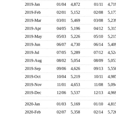
2019-Jan
01/04
4,872
01/11
4,7
2019-Feb
02/01
5,152
02/08
5,1
2019-Mar
03/01
5,469
03/08
5,2
2019-Apr
04/05
5,196
04/12
5,3
2019-May
05/03
5,226
05/10
5,2
2019-Jun
06/07
4,730
06/14
5,4
2019-Jul
07/05
5,289
07/12
4,5
2019-Aug
08/02
5,054
08/09
5,0
2019-Sep
09/06
4,626
09/13
5,5
2019-Oct
10/04
5,219
10/11
4,9
2019-Nov
11/01
4,653
11/08
5,0
2019-Dec
12/06
5,537
12/13
4,9
2020-Jan
01/03
5,169
01/10
4,8
2020-Feb
02/07
5,358
02/14
5,7