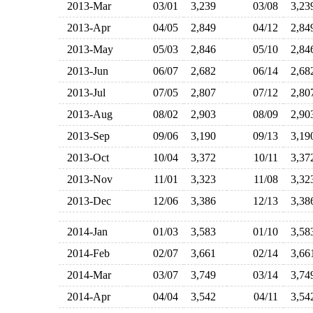
2013-Mar
03/01
3,239
03/08
3,2
2013-Apr
04/05
2,849
04/12
2,8
2013-May
05/03
2,846
05/10
2,8
2013-Jun
06/07
2,682
06/14
2,6
2013-Jul
07/05
2,807
07/12
2,8
2013-Aug
08/02
2,903
08/09
2,9
2013-Sep
09/06
3,190
09/13
3,1
2013-Oct
10/04
3,372
10/11
3,3
2013-Nov
11/01
3,323
11/08
3,3
2013-Dec
12/06
3,386
12/13
3,3
2014-Jan
01/03
3,583
01/10
3,5
2014-Feb
02/07
3,661
02/14
3,6
2014-Mar
03/07
3,749
03/14
3,7
2014-Apr
04/04
3,542
04/11
3,5