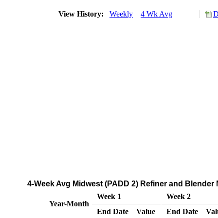
View History:
Weekly
4 Wk Avg
D
4-Week Avg Midwest (PADD 2) Refiner and Blender N
Week 1
Week 2
Year-Month
End Date
Value
End Date
Val