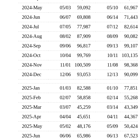
2024-May
05/03
59,092
05/10
61,9
2024-Jun
06/07
69,808
06/14
71,4
2024-Jul
07/05
77,987
07/12
82,6
2024-Aug
08/02
87,909
08/09
90,0
2024-Sep
09/06
96,817
09/13
99,1
2024-Oct
10/04
99,769
10/11
103,1
2024-Nov
11/01
100,509
11/08
98,3
2024-Dec
12/06
93,053
12/13
90,0
2025-Jan
01/03
82,588
01/10
77,8
2025-Feb
02/07
58,858
02/14
55,2
2025-Mar
03/07
45,259
03/14
43,3
2025-Apr
04/04
45,651
04/11
44,3
2025-May
05/02
48,176
05/09
50,4
2025-Jun
06/06
65,986
06/13
67,5