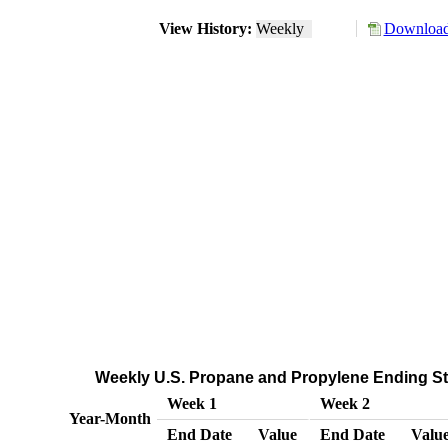
View History:
Weekly
Download
Weekly U.S. Propane and Propylene Ending St
Week 1
Week 2
Year-Month
End Date
Value
End Date
Valu