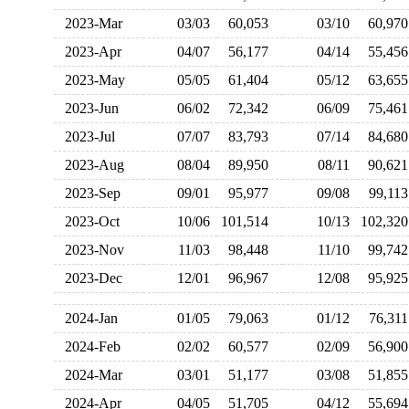
2023-Mar
03/03
60,053
03/10
60,9
2023-Apr
04/07
56,177
04/14
55,4
2023-May
05/05
61,404
05/12
63,6
2023-Jun
06/02
72,342
06/09
75,4
2023-Jul
07/07
83,793
07/14
84,6
2023-Aug
08/04
89,950
08/11
90,6
2023-Sep
09/01
95,977
09/08
99,1
2023-Oct
10/06
101,514
10/13
102,3
2023-Nov
11/03
98,448
11/10
99,7
2023-Dec
12/01
96,967
12/08
95,9
2024-Jan
01/05
79,063
01/12
76,3
2024-Feb
02/02
60,577
02/09
56,9
2024-Mar
03/01
51,177
03/08
51,8
2024-Apr
04/05
51,705
04/12
55,6