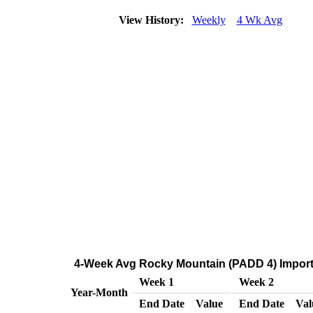
View History:
Weekly
4 Wk Avg
4-Week Avg Rocky Mountain (PADD 4) Imports
Week 1
Week 2
Year-Month
End Date
Value
End Date
Val