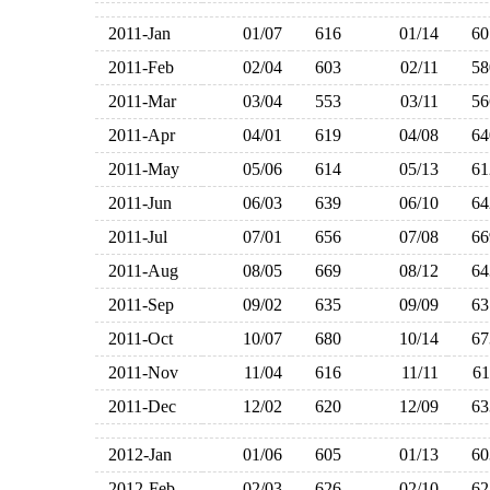
2011-Jan
01/07
616
01/14
6
2011-Feb
02/04
603
02/11
5
2011-Mar
03/04
553
03/11
5
2011-Apr
04/01
619
04/08
6
2011-May
05/06
614
05/13
6
2011-Jun
06/03
639
06/10
6
2011-Jul
07/01
656
07/08
6
2011-Aug
08/05
669
08/12
6
2011-Sep
09/02
635
09/09
6
2011-Oct
10/07
680
10/14
6
2011-Nov
11/04
616
11/11
6
2011-Dec
12/02
620
12/09
6
2012-Jan
01/06
605
01/13
6
2012-Feb
02/03
626
02/10
6