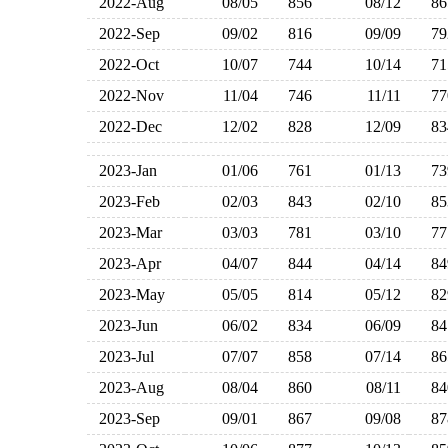
2022-Aug
08/05
856
08/12
8
2022-Sep
09/02
816
09/09
7
2022-Oct
10/07
744
10/14
7
2022-Nov
11/04
746
11/11
7
2022-Dec
12/02
828
12/09
8
2023-Jan
01/06
761
01/13
7
2023-Feb
02/03
843
02/10
8
2023-Mar
03/03
781
03/10
7
2023-Apr
04/07
844
04/14
8
2023-May
05/05
814
05/12
8
2023-Jun
06/02
834
06/09
8
2023-Jul
07/07
858
07/14
8
2023-Aug
08/04
860
08/11
8
2023-Sep
09/01
867
09/08
8