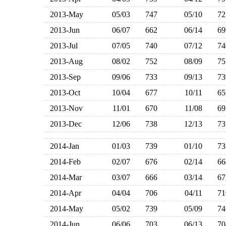
2013-May
05/03
747
05/10
7
2013-Jun
06/07
662
06/14
6
2013-Jul
07/05
740
07/12
7
2013-Aug
08/02
752
08/09
7
2013-Sep
09/06
733
09/13
7
2013-Oct
10/04
677
10/11
6
2013-Nov
11/01
670
11/08
6
2013-Dec
12/06
738
12/13
7
2014-Jan
01/03
739
01/10
7
2014-Feb
02/07
676
02/14
6
2014-Mar
03/07
666
03/14
6
2014-Apr
04/04
706
04/11
7
2014-May
05/02
739
05/09
7
2014-Jun
06/06
703
06/13
7