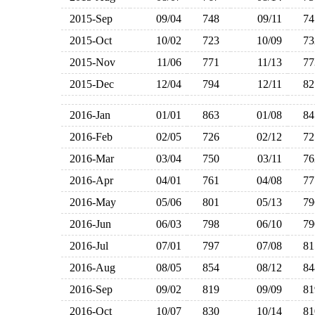
2015-Sep
09/04
748
09/11
7
2015-Oct
10/02
723
10/09
7
2015-Nov
11/06
771
11/13
7
2015-Dec
12/04
794
12/11
8
2016-Jan
01/01
863
01/08
8
2016-Feb
02/05
726
02/12
7
2016-Mar
03/04
750
03/11
7
2016-Apr
04/01
761
04/08
7
2016-May
05/06
801
05/13
7
2016-Jun
06/03
798
06/10
7
2016-Jul
07/01
797
07/08
8
2016-Aug
08/05
854
08/12
8
2016-Sep
09/02
819
09/09
8
2016-Oct
10/07
830
10/14
8