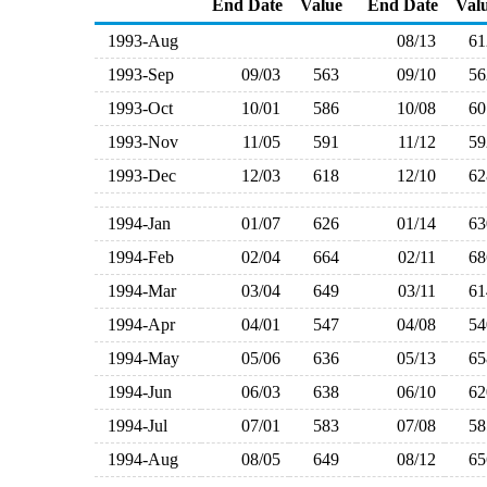
End Date
Value
End Date
Val
1993-Aug
08/13
6
1993-Sep
09/03
563
09/10
5
1993-Oct
10/01
586
10/08
6
1993-Nov
11/05
591
11/12
5
1993-Dec
12/03
618
12/10
6
1994-Jan
01/07
626
01/14
6
1994-Feb
02/04
664
02/11
6
1994-Mar
03/04
649
03/11
6
1994-Apr
04/01
547
04/08
5
1994-May
05/06
636
05/13
6
1994-Jun
06/03
638
06/10
6
1994-Jul
07/01
583
07/08
5
1994-Aug
08/05
649
08/12
6