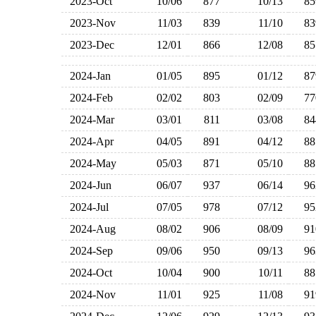
2023-Oct
10/06
877
10/13
8
2023-Nov
11/03
839
11/10
8
2023-Dec
12/01
866
12/08
8
2024-Jan
01/05
895
01/12
8
2024-Feb
02/02
803
02/09
7
2024-Mar
03/01
811
03/08
8
2024-Apr
04/05
891
04/12
8
2024-May
05/03
871
05/10
8
2024-Jun
06/07
937
06/14
9
2024-Jul
07/05
978
07/12
9
2024-Aug
08/02
906
08/09
9
2024-Sep
09/06
950
09/13
9
2024-Oct
10/04
900
10/11
8
2024-Nov
11/01
925
11/08
9