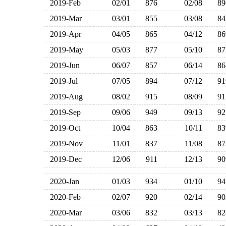
2019-Feb
02/01
876
02/08
8
2019-Mar
03/01
855
03/08
8
2019-Apr
04/05
865
04/12
8
2019-May
05/03
877
05/10
8
2019-Jun
06/07
857
06/14
8
2019-Jul
07/05
894
07/12
9
2019-Aug
08/02
915
08/09
9
2019-Sep
09/06
949
09/13
9
2019-Oct
10/04
863
10/11
8
2019-Nov
11/01
837
11/08
8
2019-Dec
12/06
911
12/13
9
2020-Jan
01/03
934
01/10
9
2020-Feb
02/07
920
02/14
9
2020-Mar
03/06
832
03/13
8