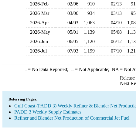
2026-Feb
02/06
910
02/13
9
2026-Mar
03/06
934
03/13
9
2026-Apr
04/03
1,063
04/10
1,0
2026-May
05/01
1,139
05/08
1,1
2026-Jun
06/05
1,120
06/12
1,1
2026-Jul
07/03
1,199
07/10
1,2
-
= No Data Reported;
--
= Not Applicable;
NA
= Not A
Release
Next Re
Referring Pages:
Gulf Coast (PADD 3) Weekly Refiner & Blender Net Producti
PADD 3 Weekly Supply Estimates
Refiner and Blender Net Production of Commercial Jet Fuel