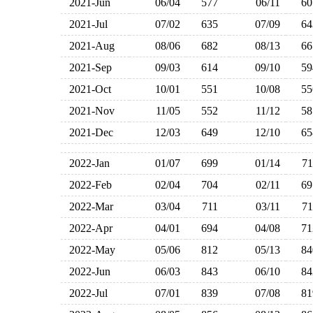
2021-Jun
06/04
577
06/11
6
2021-Jul
07/02
635
07/09
6
2021-Aug
08/06
682
08/13
6
2021-Sep
09/03
614
09/10
5
2021-Oct
10/01
551
10/08
5
2021-Nov
11/05
552
11/12
5
2021-Dec
12/03
649
12/10
6
2022-Jan
01/07
699
01/14
7
2022-Feb
02/04
704
02/11
6
2022-Mar
03/04
711
03/11
7
2022-Apr
04/01
694
04/08
7
2022-May
05/06
812
05/13
8
2022-Jun
06/03
843
06/10
8
2022-Jul
07/01
839
07/08
8