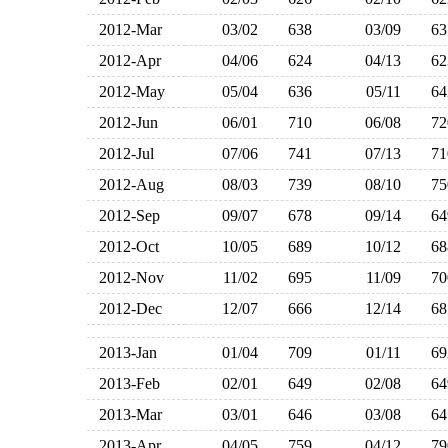
2012-Mar
03/02
638
03/09
6
2012-Apr
04/06
624
04/13
6
2012-May
05/04
636
05/11
6
2012-Jun
06/01
710
06/08
7
2012-Jul
07/06
741
07/13
7
2012-Aug
08/03
739
08/10
7
2012-Sep
09/07
678
09/14
6
2012-Oct
10/05
689
10/12
6
2012-Nov
11/02
695
11/09
7
2012-Dec
12/07
666
12/14
6
2013-Jan
01/04
709
01/11
6
2013-Feb
02/01
649
02/08
6
2013-Mar
03/01
646
03/08
6
2013-Apr
04/05
759
04/12
7