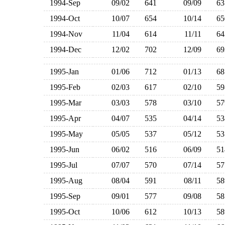
1994-Sep
09/02
641
09/09
6
1994-Oct
10/07
654
10/14
6
1994-Nov
11/04
614
11/11
6
1994-Dec
12/02
702
12/09
6
1995-Jan
01/06
712
01/13
6
1995-Feb
02/03
617
02/10
5
1995-Mar
03/03
578
03/10
5
1995-Apr
04/07
535
04/14
5
1995-May
05/05
537
05/12
5
1995-Jun
06/02
516
06/09
5
1995-Jul
07/07
570
07/14
5
1995-Aug
08/04
591
08/11
5
1995-Sep
09/01
577
09/08
5
1995-Oct
10/06
612
10/13
5