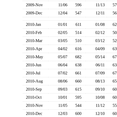
2009-Nov
11/06
596
11/13
5
2009-Dec
12/04
547
12/11
5
2010-Jan
01/01
611
01/08
6
2010-Feb
02/05
514
02/12
5
2010-Mar
03/05
510
03/12
5
2010-Apr
04/02
616
04/09
6
2010-May
05/07
682
05/14
6
2010-Jun
06/04
638
06/11
6
2010-Jul
07/02
661
07/09
6
2010-Aug
08/06
660
08/13
6
2010-Sep
09/03
615
09/10
6
2010-Oct
10/01
595
10/08
6
2010-Nov
11/05
544
11/12
5
2010-Dec
12/03
600
12/10
6