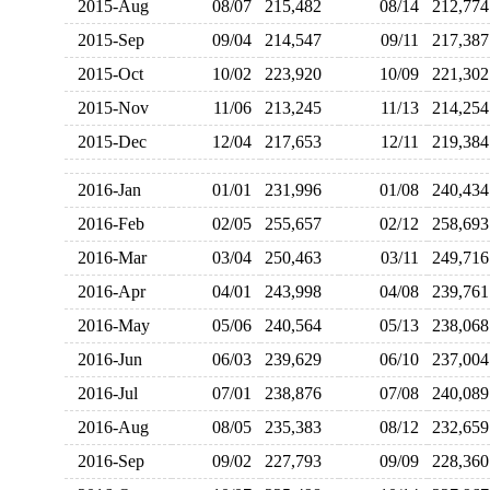
2015-Aug
08/07
215,482
08/14
212,7
2015-Sep
09/04
214,547
09/11
217,3
2015-Oct
10/02
223,920
10/09
221,3
2015-Nov
11/06
213,245
11/13
214,2
2015-Dec
12/04
217,653
12/11
219,3
2016-Jan
01/01
231,996
01/08
240,4
2016-Feb
02/05
255,657
02/12
258,6
2016-Mar
03/04
250,463
03/11
249,7
2016-Apr
04/01
243,998
04/08
239,7
2016-May
05/06
240,564
05/13
238,0
2016-Jun
06/03
239,629
06/10
237,0
2016-Jul
07/01
238,876
07/08
240,0
2016-Aug
08/05
235,383
08/12
232,6
2016-Sep
09/02
227,793
09/09
228,3