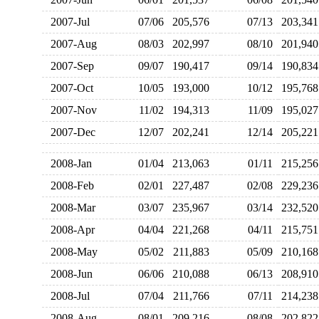
2007-Jul
07/06
205,576
07/13
203,3
2007-Aug
08/03
202,997
08/10
201,9
2007-Sep
09/07
190,417
09/14
190,8
2007-Oct
10/05
193,000
10/12
195,7
2007-Nov
11/02
194,313
11/09
195,0
2007-Dec
12/07
202,241
12/14
205,2
2008-Jan
01/04
213,063
01/11
215,2
2008-Feb
02/01
227,487
02/08
229,2
2008-Mar
03/07
235,967
03/14
232,5
2008-Apr
04/04
221,268
04/11
215,7
2008-May
05/02
211,883
05/09
210,1
2008-Jun
06/06
210,088
06/13
208,9
2008-Jul
07/04
211,766
07/11
214,2
2008-Aug
08/01
209,216
08/08
202,8