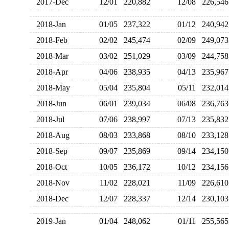
2017-Dec
12/01
220,882
12/08
226,5
2018-Jan
01/05
237,322
01/12
240,9
2018-Feb
02/02
245,474
02/09
249,0
2018-Mar
03/02
251,029
03/09
244,7
2018-Apr
04/06
238,935
04/13
235,9
2018-May
05/04
235,804
05/11
232,0
2018-Jun
06/01
239,034
06/08
236,7
2018-Jul
07/06
238,997
07/13
235,8
2018-Aug
08/03
233,868
08/10
233,1
2018-Sep
09/07
235,869
09/14
234,1
2018-Oct
10/05
236,172
10/12
234,1
2018-Nov
11/02
228,021
11/09
226,6
2018-Dec
12/07
228,337
12/14
230,1
2019-Jan
01/04
248,062
01/11
255,5