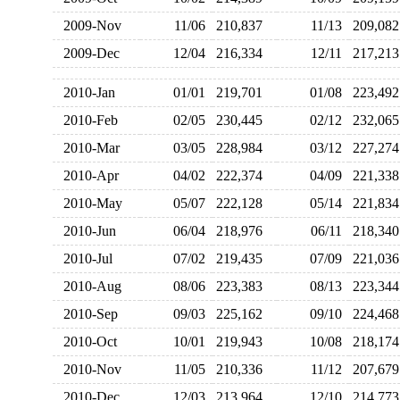
2009-Nov
11/06
210,837
11/13
209,0
2009-Dec
12/04
216,334
12/11
217,2
2010-Jan
01/01
219,701
01/08
223,4
2010-Feb
02/05
230,445
02/12
232,0
2010-Mar
03/05
228,984
03/12
227,2
2010-Apr
04/02
222,374
04/09
221,3
2010-May
05/07
222,128
05/14
221,8
2010-Jun
06/04
218,976
06/11
218,3
2010-Jul
07/02
219,435
07/09
221,0
2010-Aug
08/06
223,383
08/13
223,3
2010-Sep
09/03
225,162
09/10
224,4
2010-Oct
10/01
219,943
10/08
218,1
2010-Nov
11/05
210,336
11/12
207,6
2010-Dec
12/03
213,964
12/10
214,7