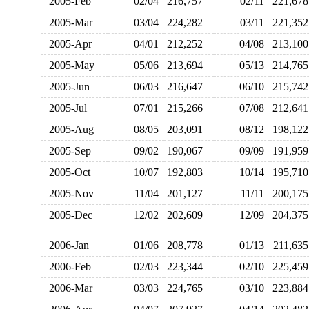
2005-Feb
02/04
216,757
02/11
221,6
2005-Mar
03/04
224,282
03/11
221,3
2005-Apr
04/01
212,252
04/08
213,1
2005-May
05/06
213,694
05/13
214,7
2005-Jun
06/03
216,647
06/10
215,7
2005-Jul
07/01
215,266
07/08
212,6
2005-Aug
08/05
203,091
08/12
198,1
2005-Sep
09/02
190,067
09/09
191,9
2005-Oct
10/07
192,803
10/14
195,7
2005-Nov
11/04
201,127
11/11
200,1
2005-Dec
12/02
202,609
12/09
204,3
2006-Jan
01/06
208,778
01/13
211,6
2006-Feb
02/03
223,344
02/10
225,4
2006-Mar
03/03
224,765
03/10
223,8