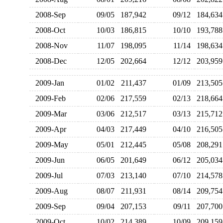
2008-Sep
09/05
187,942
09/12
184,6
2008-Oct
10/03
186,815
10/10
193,7
2008-Nov
11/07
198,095
11/14
198,6
2008-Dec
12/05
202,664
12/12
203,9
2009-Jan
01/02
211,437
01/09
213,5
2009-Feb
02/06
217,559
02/13
218,6
2009-Mar
03/06
212,517
03/13
215,7
2009-Apr
04/03
217,449
04/10
216,5
2009-May
05/01
212,445
05/08
208,2
2009-Jun
06/05
201,649
06/12
205,0
2009-Jul
07/03
213,140
07/10
214,5
2009-Aug
08/07
211,931
08/14
209,7
2009-Sep
09/04
207,153
09/11
207,7
2009-Oct
10/02
214,389
10/09
209,1