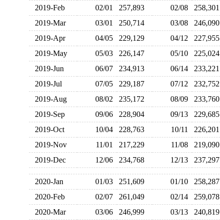
2019-Feb
02/01
257,893
02/08
258,3
2019-Mar
03/01
250,714
03/08
246,0
2019-Apr
04/05
229,129
04/12
227,9
2019-May
05/03
226,147
05/10
225,0
2019-Jun
06/07
234,913
06/14
233,2
2019-Jul
07/05
229,187
07/12
232,7
2019-Aug
08/02
235,172
08/09
233,7
2019-Sep
09/06
228,904
09/13
229,6
2019-Oct
10/04
228,763
10/11
226,2
2019-Nov
11/01
217,229
11/08
219,0
2019-Dec
12/06
234,768
12/13
237,2
2020-Jan
01/03
251,609
01/10
258,2
2020-Feb
02/07
261,049
02/14
259,0
2020-Mar
03/06
246,999
03/13
240,8