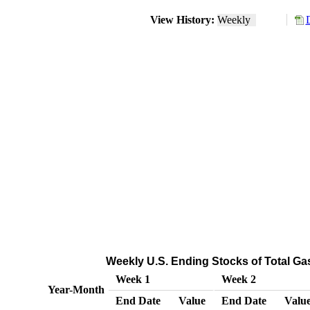
View History:
Weekly
Weekly U.S. Ending Stocks of Total Ga
Week 1
Week 2
Year-Month
End Date
Value
End Date
Valu