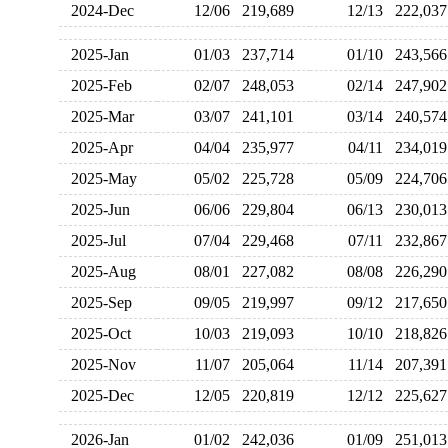
2024-Dec
12/06
219,689
12/13
222,0
2025-Jan
01/03
237,714
01/10
243,5
2025-Feb
02/07
248,053
02/14
247,9
2025-Mar
03/07
241,101
03/14
240,5
2025-Apr
04/04
235,977
04/11
234,0
2025-May
05/02
225,728
05/09
224,7
2025-Jun
06/06
229,804
06/13
230,0
2025-Jul
07/04
229,468
07/11
232,8
2025-Aug
08/01
227,082
08/08
226,2
2025-Sep
09/05
219,997
09/12
217,6
2025-Oct
10/03
219,093
10/10
218,8
2025-Nov
11/07
205,064
11/14
207,3
2025-Dec
12/05
220,819
12/12
225,6
2026-Jan
01/02
242,036
01/09
251,0