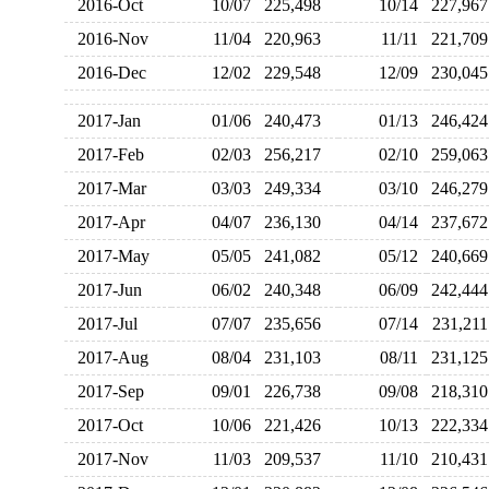
2016-Oct
10/07
225,498
10/14
227,9
2016-Nov
11/04
220,963
11/11
221,7
2016-Dec
12/02
229,548
12/09
230,0
2017-Jan
01/06
240,473
01/13
246,4
2017-Feb
02/03
256,217
02/10
259,0
2017-Mar
03/03
249,334
03/10
246,2
2017-Apr
04/07
236,130
04/14
237,6
2017-May
05/05
241,082
05/12
240,6
2017-Jun
06/02
240,348
06/09
242,4
2017-Jul
07/07
235,656
07/14
231,2
2017-Aug
08/04
231,103
08/11
231,1
2017-Sep
09/01
226,738
09/08
218,3
2017-Oct
10/06
221,426
10/13
222,3
2017-Nov
11/03
209,537
11/10
210,4