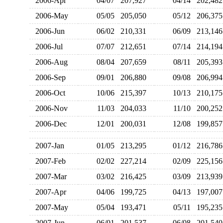
2006-Apr
04/07
207,927
04/14
202,4
2006-May
05/05
205,050
05/12
206,3
2006-Jun
06/02
210,331
06/09
213,1
2006-Jul
07/07
212,651
07/14
214,1
2006-Aug
08/04
207,659
08/11
205,3
2006-Sep
09/01
206,880
09/08
206,9
2006-Oct
10/06
215,397
10/13
210,1
2006-Nov
11/03
204,033
11/10
200,2
2006-Dec
12/01
200,031
12/08
199,8
2007-Jan
01/05
213,295
01/12
216,7
2007-Feb
02/02
227,214
02/09
225,1
2007-Mar
03/02
216,425
03/09
213,9
2007-Apr
04/06
199,725
04/13
197,0
2007-May
05/04
193,471
05/11
195,2
2007-Jun
06/01
201,537
06/08
201,5