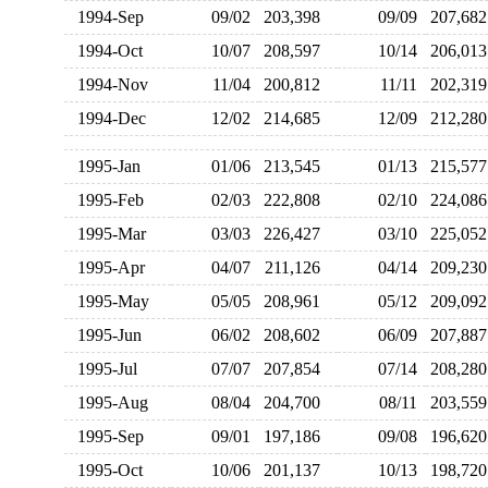
1994-Sep
09/02
203,398
09/09
207,6
1994-Oct
10/07
208,597
10/14
206,0
1994-Nov
11/04
200,812
11/11
202,3
1994-Dec
12/02
214,685
12/09
212,2
1995-Jan
01/06
213,545
01/13
215,5
1995-Feb
02/03
222,808
02/10
224,0
1995-Mar
03/03
226,427
03/10
225,0
1995-Apr
04/07
211,126
04/14
209,2
1995-May
05/05
208,961
05/12
209,0
1995-Jun
06/02
208,602
06/09
207,8
1995-Jul
07/07
207,854
07/14
208,2
1995-Aug
08/04
204,700
08/11
203,5
1995-Sep
09/01
197,186
09/08
196,6
1995-Oct
10/06
201,137
10/13
198,7