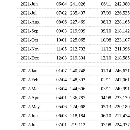
2021-Jun
06/04
241,026
06/11
242,9
2021-Jul
07/02
235,497
07/09
236,5
2021-Aug
08/06
227,469
08/13
228,1
2021-Sep
09/03
219,999
09/10
218,1
2021-Oct
10/01
225,065
10/08
223,1
2021-Nov
11/05
212,703
11/12
211,9
2021-Dec
12/03
219,304
12/10
218,5
2022-Jan
01/07
240,748
01/14
246,6
2022-Feb
02/04
248,393
02/11
247,0
2022-Mar
03/04
244,606
03/11
240,9
2022-Apr
04/01
236,787
04/08
233,1
2022-May
05/06
224,968
05/13
220,1
2022-Jun
06/03
218,184
06/10
217,4
2022-Jul
07/01
219,112
07/08
224,9