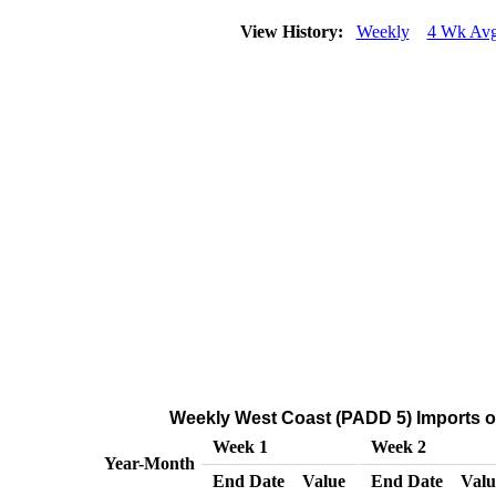
View History:
Weekly
4 Wk Av
Weekly West Coast (PADD 5) Imports of
Week 1
Week 2
Year-Month
End Date
Value
End Date
Valu