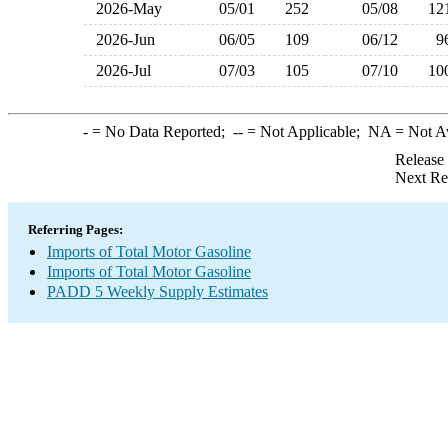
2026-May
05/01
252
05/08
1
2026-Jun
06/05
109
06/12
2026-Jul
07/03
105
07/10
1
-
= No Data Reported;
--
= Not Applicable;
NA
= Not A
Release
Next Re
Referring Pages:
Imports of Total Motor Gasoline
Imports of Total Motor Gasoline
PADD 5 Weekly Supply Estimates