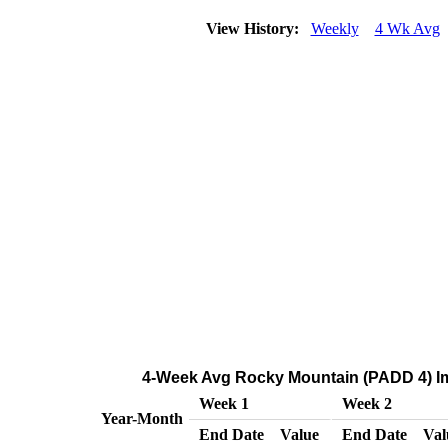
View History:
Weekly
4 Wk Avg
4-Week Avg Rocky Mountain (PADD 4) Imp
Week 1
Week 2
Year-Month
End Date
Value
End Date
Val