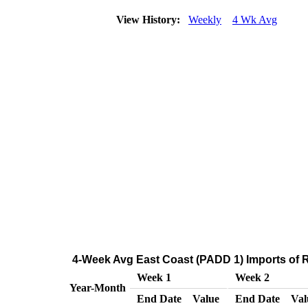
View History:
Weekly
4 Wk Avg
4-Week Avg East Coast (PADD 1) Imports of 
Week 1
Week 2
Year-Month
End Date
Value
End Date
Val