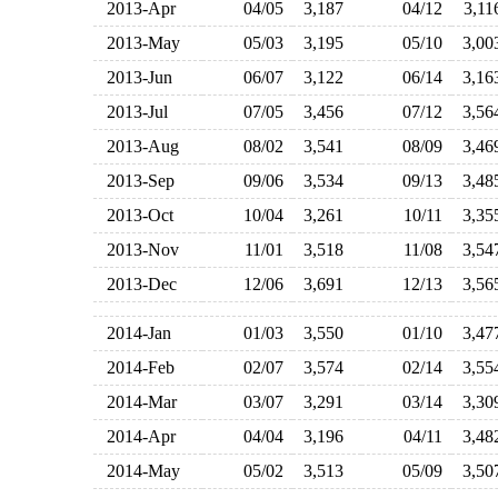
2013-Apr
04/05
3,187
04/12
3,1
2013-May
05/03
3,195
05/10
3,0
2013-Jun
06/07
3,122
06/14
3,1
2013-Jul
07/05
3,456
07/12
3,5
2013-Aug
08/02
3,541
08/09
3,4
2013-Sep
09/06
3,534
09/13
3,4
2013-Oct
10/04
3,261
10/11
3,3
2013-Nov
11/01
3,518
11/08
3,5
2013-Dec
12/06
3,691
12/13
3,5
2014-Jan
01/03
3,550
01/10
3,4
2014-Feb
02/07
3,574
02/14
3,5
2014-Mar
03/07
3,291
03/14
3,3
2014-Apr
04/04
3,196
04/11
3,4
2014-May
05/02
3,513
05/09
3,5