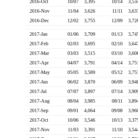
2016-Oct
10/07
3,395
10/14
3,5
2016-Nov
11/04
3,626
11/11
3,6
2016-Dec
12/02
3,755
12/09
3,7
2017-Jan
01/06
3,709
01/13
3,7
2017-Feb
02/03
3,695
02/10
3,6
2017-Mar
03/03
3,515
03/10
3,6
2017-Apr
04/07
3,791
04/14
3,7
2017-May
05/05
3,589
05/12
3,7
2017-Jun
06/02
3,870
06/09
3,9
2017-Jul
07/07
3,897
07/14
3,9
2017-Aug
08/04
3,985
08/11
3,8
2017-Sep
09/01
4,064
09/08
3,9
2017-Oct
10/06
3,546
10/13
3,3
2017-Nov
11/03
3,391
11/10
3,5