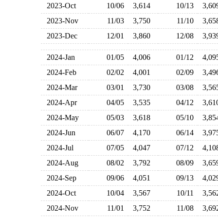
2023-Oct
10/06
3,614
10/13
3,6
2023-Nov
11/03
3,750
11/10
3,6
2023-Dec
12/01
3,860
12/08
3,9
2024-Jan
01/05
4,006
01/12
4,0
2024-Feb
02/02
4,001
02/09
3,4
2024-Mar
03/01
3,730
03/08
3,5
2024-Apr
04/05
3,535
04/12
3,6
2024-May
05/03
3,618
05/10
3,8
2024-Jun
06/07
4,170
06/14
3,9
2024-Jul
07/05
4,047
07/12
4,1
2024-Aug
08/02
3,792
08/09
3,6
2024-Sep
09/06
4,051
09/13
4,0
2024-Oct
10/04
3,567
10/11
3,5
2024-Nov
11/01
3,752
11/08
3,6