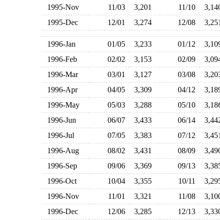
1995-Nov
11/03
3,201
11/10
3,1
1995-Dec
12/01
3,274
12/08
3,2
1996-Jan
01/05
3,233
01/12
3,1
1996-Feb
02/02
3,153
02/09
3,0
1996-Mar
03/01
3,127
03/08
3,2
1996-Apr
04/05
3,309
04/12
3,1
1996-May
05/03
3,288
05/10
3,1
1996-Jun
06/07
3,433
06/14
3,4
1996-Jul
07/05
3,383
07/12
3,4
1996-Aug
08/02
3,431
08/09
3,4
1996-Sep
09/06
3,369
09/13
3,3
1996-Oct
10/04
3,355
10/11
3,2
1996-Nov
11/01
3,321
11/08
3,1
1996-Dec
12/06
3,285
12/13
3,3