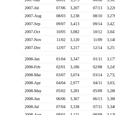
2007-Jul
07/06
3,207
07/13
3,2
2007-Aug
08/03
3,238
08/10
3,2
2007-Sep
09/07
3,413
09/14
3,4
2007-Oct
10/05
3,082
10/12
3,0
2007-Nov
11/02
3,120
11/09
3,1
2007-Dec
12/07
3,217
12/14
3,2
2008-Jan
01/04
3,347
01/11
3,1
2008-Feb
02/01
3,186
02/08
3,2
2008-Mar
03/07
3,074
03/14
2,7
2008-Apr
04/04
2,977
04/11
3,0
2008-May
05/02
3,281
05/09
3,2
2008-Jun
06/06
3,367
06/13
3,3
2008-Jul
07/04
3,338
07/11
3,3
2008-Aug
08/01
3,121
08/08
3,1