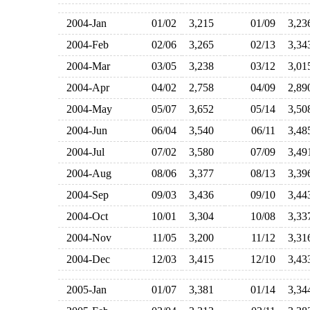
2004-Jan
01/02
3,215
01/09
3,2
2004-Feb
02/06
3,265
02/13
3,3
2004-Mar
03/05
3,238
03/12
3,0
2004-Apr
04/02
2,758
04/09
2,8
2004-May
05/07
3,652
05/14
3,5
2004-Jun
06/04
3,540
06/11
3,4
2004-Jul
07/02
3,580
07/09
3,4
2004-Aug
08/06
3,377
08/13
3,3
2004-Sep
09/03
3,436
09/10
3,4
2004-Oct
10/01
3,304
10/08
3,3
2004-Nov
11/05
3,200
11/12
3,3
2004-Dec
12/03
3,415
12/10
3,4
2005-Jan
01/07
3,381
01/14
3,3