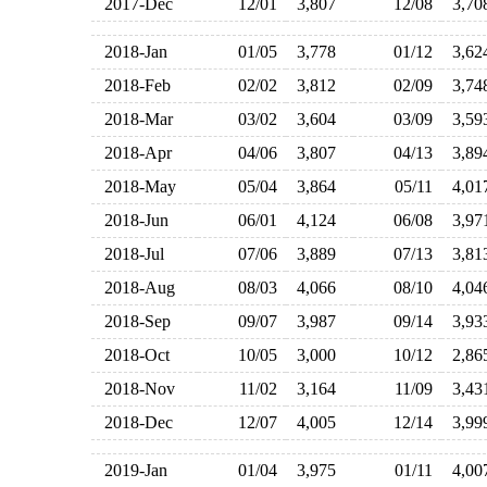
2017-Dec
12/01
3,807
12/08
3,7
2018-Jan
01/05
3,778
01/12
3,6
2018-Feb
02/02
3,812
02/09
3,7
2018-Mar
03/02
3,604
03/09
3,5
2018-Apr
04/06
3,807
04/13
3,8
2018-May
05/04
3,864
05/11
4,0
2018-Jun
06/01
4,124
06/08
3,9
2018-Jul
07/06
3,889
07/13
3,8
2018-Aug
08/03
4,066
08/10
4,0
2018-Sep
09/07
3,987
09/14
3,9
2018-Oct
10/05
3,000
10/12
2,8
2018-Nov
11/02
3,164
11/09
3,4
2018-Dec
12/07
4,005
12/14
3,9
2019-Jan
01/04
3,975
01/11
4,0