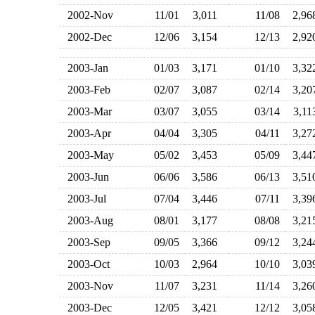
2002-Nov
11/01
3,011
11/08
2,9
2002-Dec
12/06
3,154
12/13
2,9
2003-Jan
01/03
3,171
01/10
3,3
2003-Feb
02/07
3,087
02/14
3,2
2003-Mar
03/07
3,055
03/14
3,1
2003-Apr
04/04
3,305
04/11
3,2
2003-May
05/02
3,453
05/09
3,4
2003-Jun
06/06
3,586
06/13
3,5
2003-Jul
07/04
3,446
07/11
3,3
2003-Aug
08/01
3,177
08/08
3,2
2003-Sep
09/05
3,366
09/12
3,2
2003-Oct
10/03
2,964
10/10
3,0
2003-Nov
11/07
3,231
11/14
3,2
2003-Dec
12/05
3,421
12/12
3,0