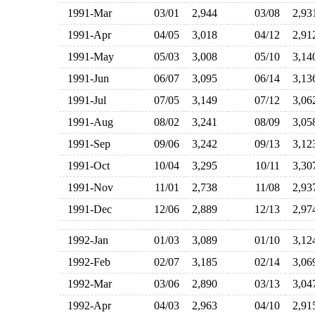
1991-Mar
03/01
2,944
03/08
2,9
1991-Apr
04/05
3,018
04/12
2,9
1991-May
05/03
3,008
05/10
3,1
1991-Jun
06/07
3,095
06/14
3,1
1991-Jul
07/05
3,149
07/12
3,0
1991-Aug
08/02
3,241
08/09
3,0
1991-Sep
09/06
3,242
09/13
3,1
1991-Oct
10/04
3,295
10/11
3,3
1991-Nov
11/01
2,738
11/08
2,9
1991-Dec
12/06
2,889
12/13
2,9
1992-Jan
01/03
3,089
01/10
3,1
1992-Feb
02/07
3,185
02/14
3,0
1992-Mar
03/06
2,890
03/13
3,0
1992-Apr
04/03
2,963
04/10
2,9