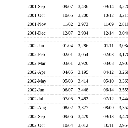
2001-Sep
09/07
3,436
09/14
3,2
2001-Oct
10/05
3,200
10/12
3,2
2001-Nov
11/02
2,973
11/09
2,8
2001-Dec
12/07
2,934
12/14
3,0
2002-Jan
01/04
3,286
01/11
3,0
2002-Feb
02/01
3,054
02/08
3,1
2002-Mar
03/01
2,926
03/08
2,9
2002-Apr
04/05
3,195
04/12
3,2
2002-May
05/03
3,414
05/10
3,3
2002-Jun
06/07
3,448
06/14
3,5
2002-Jul
07/05
3,482
07/12
3,4
2002-Aug
08/02
3,377
08/09
3,3
2002-Sep
09/06
3,479
09/13
3,4
2002-Oct
10/04
3,012
10/11
2,9