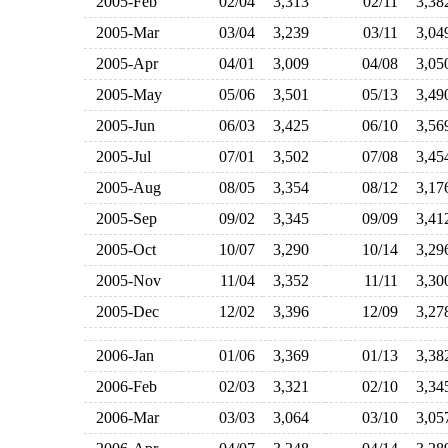
2005-Feb
02/04
3,313
02/11
3,3
2005-Mar
03/04
3,239
03/11
3,0
2005-Apr
04/01
3,009
04/08
3,0
2005-May
05/06
3,501
05/13
3,4
2005-Jun
06/03
3,425
06/10
3,5
2005-Jul
07/01
3,502
07/08
3,4
2005-Aug
08/05
3,354
08/12
3,1
2005-Sep
09/02
3,345
09/09
3,4
2005-Oct
10/07
3,290
10/14
3,2
2005-Nov
11/04
3,352
11/11
3,3
2005-Dec
12/02
3,396
12/09
3,2
2006-Jan
01/06
3,369
01/13
3,3
2006-Feb
02/03
3,321
02/10
3,3
2006-Mar
03/03
3,064
03/10
3,0