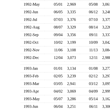
1992-May
05/01
2,969
05/08
3,0
1992-Jun
06/05
3,335
06/12
3,2
1992-Jul
07/03
3,376
07/10
3,3
1992-Aug
08/07
3,329
08/14
3,2
1992-Sep
09/04
3,356
09/11
3,3
1992-Oct
10/02
3,199
10/09
3,0
1992-Nov
11/06
3,108
11/13
3,0
1992-Dec
12/04
3,073
12/11
2,9
1993-Jan
01/01
3,134
01/08
3,2
1993-Feb
02/05
3,239
02/12
3,2
1993-Mar
03/05
2,941
03/12
3,0
1993-Apr
04/02
3,069
04/09
2,9
1993-May
05/07
3,286
05/14
3,1
1993-Jun
06/04
3,251
06/11
3,3