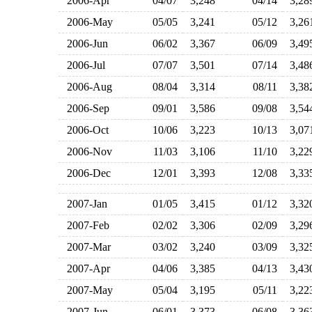
2006-Apr
04/07
3,248
04/14
3,2
2006-May
05/05
3,241
05/12
3,2
2006-Jun
06/02
3,367
06/09
3,4
2006-Jul
07/07
3,501
07/14
3,4
2006-Aug
08/04
3,314
08/11
3,3
2006-Sep
09/01
3,586
09/08
3,5
2006-Oct
10/06
3,223
10/13
3,0
2006-Nov
11/03
3,106
11/10
3,2
2006-Dec
12/01
3,393
12/08
3,3
2007-Jan
01/05
3,415
01/12
3,3
2007-Feb
02/02
3,306
02/09
3,2
2007-Mar
03/02
3,240
03/09
3,3
2007-Apr
04/06
3,385
04/13
3,4
2007-May
05/04
3,195
05/11
3,2
2007-Jun
06/01
3,373
06/08
3,3