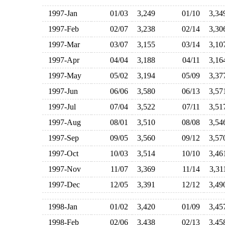
1997-Jan
01/03
3,249
01/10
3,3
1997-Feb
02/07
3,238
02/14
3,3
1997-Mar
03/07
3,155
03/14
3,1
1997-Apr
04/04
3,188
04/11
3,1
1997-May
05/02
3,194
05/09
3,3
1997-Jun
06/06
3,580
06/13
3,5
1997-Jul
07/04
3,522
07/11
3,5
1997-Aug
08/01
3,510
08/08
3,5
1997-Sep
09/05
3,560
09/12
3,5
1997-Oct
10/03
3,514
10/10
3,4
1997-Nov
11/07
3,369
11/14
3,3
1997-Dec
12/05
3,391
12/12
3,4
1998-Jan
01/02
3,420
01/09
3,4
1998-Feb
02/06
3,438
02/13
3,4