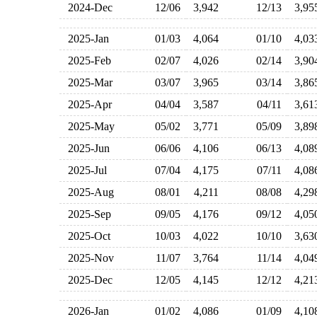
2024-Dec
12/06
3,942
12/13
3,9
2025-Jan
01/03
4,064
01/10
4,0
2025-Feb
02/07
4,026
02/14
3,9
2025-Mar
03/07
3,965
03/14
3,8
2025-Apr
04/04
3,587
04/11
3,6
2025-May
05/02
3,771
05/09
3,8
2025-Jun
06/06
4,106
06/13
4,0
2025-Jul
07/04
4,175
07/11
4,0
2025-Aug
08/01
4,211
08/08
4,2
2025-Sep
09/05
4,176
09/12
4,0
2025-Oct
10/03
4,022
10/10
3,6
2025-Nov
11/07
3,764
11/14
4,0
2025-Dec
12/05
4,145
12/12
4,2
2026-Jan
01/02
4,086
01/09
4,1