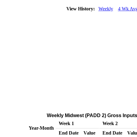
View History:
Weekly
4 Wk Av
Weekly Midwest (PADD 2) Gross Inputs 
Week 1
Week 2
Year-Month
End Date
Value
End Date
Valu