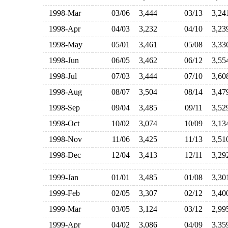
1998-Mar
03/06
3,444
03/13
3,2
1998-Apr
04/03
3,232
04/10
3,2
1998-May
05/01
3,461
05/08
3,3
1998-Jun
06/05
3,462
06/12
3,5
1998-Jul
07/03
3,444
07/10
3,6
1998-Aug
08/07
3,504
08/14
3,4
1998-Sep
09/04
3,485
09/11
3,5
1998-Oct
10/02
3,074
10/09
3,1
1998-Nov
11/06
3,425
11/13
3,5
1998-Dec
12/04
3,413
12/11
3,2
1999-Jan
01/01
3,485
01/08
3,3
1999-Feb
02/05
3,307
02/12
3,4
1999-Mar
03/05
3,124
03/12
2,9
1999-Apr
04/02
3,086
04/09
3,3