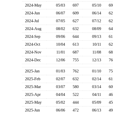
2024-May
05/03
697
05/10
6
2024-Jun
06/07
609
06/14
6
2024-Jul
07/05
627
07/12
6
2024-Aug
08/02
632
08/09
6
2024-Sep
09/06
644
09/13
6
2024-Oct
10/04
613
10/11
6
2024-Nov
11/01
687
11/08
6
2024-Dec
12/06
755
12/13
7
2025-Jan
01/03
762
01/10
7
2025-Feb
02/07
632
02/14
6
2025-Mar
03/07
580
03/14
6
2025-Apr
04/04
522
04/11
4
2025-May
05/02
444
05/09
4
2025-Jun
06/06
472
06/13
4