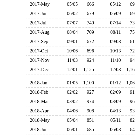
2017-May
05/05
666
05/12
6
2017-Jun
06/02
679
06/09
6
2017-Jul
07/07
749
07/14
7
2017-Aug
08/04
709
08/11
7
2017-Sep
09/01
672
09/08
6
2017-Oct
10/06
696
10/13
7
2017-Nov
11/03
924
11/10
9
2017-Dec
12/01
1,125
12/08
1,1
2018-Jan
01/05
1,100
01/12
1,0
2018-Feb
02/02
927
02/09
9
2018-Mar
03/02
974
03/09
9
2018-Apr
04/06
908
04/13
9
2018-May
05/04
851
05/11
8
2018-Jun
06/01
685
06/08
6