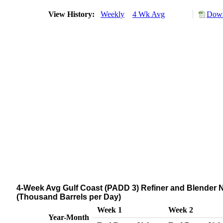
View History:
Weekly
4 Wk Avg
Down
4-Week Avg Gulf Coast (PADD 3) Refiner and Blender N
(Thousand Barrels per Day)
Week 1
Week 2
Year-Month