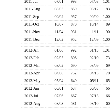
2011-Jul
07/01
998
07/08
1,0
2011-Aug
08/05
859
08/12
8
2011-Sep
09/02
957
09/09
1,0
2011-Oct
10/07
870
10/14
8
2011-Nov
11/04
931
11/11
9
2011-Dec
12/02
952
12/09
1,0
2012-Jan
01/06
992
01/13
1,0
2012-Feb
02/03
806
02/10
7
2012-Mar
03/02
690
03/09
6
2012-Apr
04/06
752
04/13
7
2012-May
05/04
640
05/11
6
2012-Jun
06/01
637
06/08
6
2012-Jul
07/06
667
07/13
6
2012-Aug
08/03
581
08/10
6