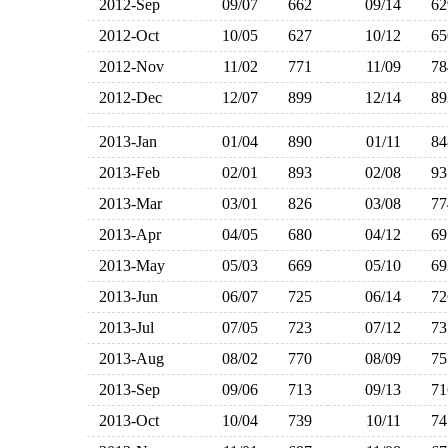
2012-Sep
09/07
662
09/14
6
2012-Oct
10/05
627
10/12
6
2012-Nov
11/02
771
11/09
7
2012-Dec
12/07
899
12/14
8
2013-Jan
01/04
890
01/11
8
2013-Feb
02/01
893
02/08
9
2013-Mar
03/01
826
03/08
7
2013-Apr
04/05
680
04/12
6
2013-May
05/03
669
05/10
6
2013-Jun
06/07
725
06/14
7
2013-Jul
07/05
723
07/12
7
2013-Aug
08/02
770
08/09
7
2013-Sep
09/06
713
09/13
7
2013-Oct
10/04
739
10/11
7