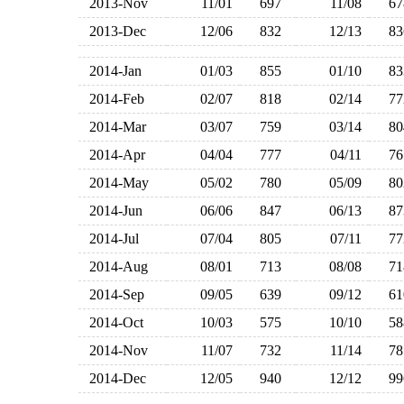
2013-Nov
11/01
697
11/08
6
2013-Dec
12/06
832
12/13
8
2014-Jan
01/03
855
01/10
8
2014-Feb
02/07
818
02/14
7
2014-Mar
03/07
759
03/14
8
2014-Apr
04/04
777
04/11
7
2014-May
05/02
780
05/09
8
2014-Jun
06/06
847
06/13
8
2014-Jul
07/04
805
07/11
7
2014-Aug
08/01
713
08/08
7
2014-Sep
09/05
639
09/12
6
2014-Oct
10/03
575
10/10
5
2014-Nov
11/07
732
11/14
7
2014-Dec
12/05
940
12/12
9