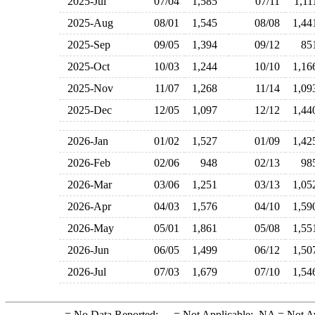
2025-Jul
07/04
1,585
07/11
1,1
2025-Aug
08/01
1,545
08/08
1,4
2025-Sep
09/05
1,394
09/12
8
2025-Oct
10/03
1,244
10/10
1,1
2025-Nov
11/07
1,268
11/14
1,0
2025-Dec
12/05
1,097
12/12
1,4
2026-Jan
01/02
1,527
01/09
1,4
2026-Feb
02/06
948
02/13
9
2026-Mar
03/06
1,251
03/13
1,0
2026-Apr
04/03
1,576
04/10
1,5
2026-May
05/01
1,861
05/08
1,5
2026-Jun
06/05
1,499
06/12
1,5
2026-Jul
07/03
1,679
07/10
1,5
-
= No Data Reported;
--
= Not Applicable;
NA
= Not A