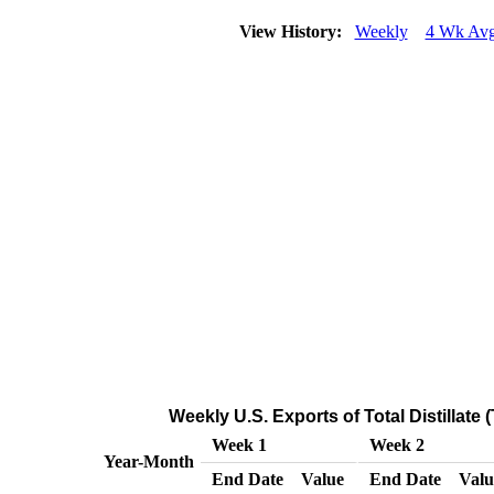
View History:
Weekly
4 Wk Av
Weekly U.S. Exports of Total Distillate
Week 1
Week 2
Year-Month
End Date
Value
End Date
Valu