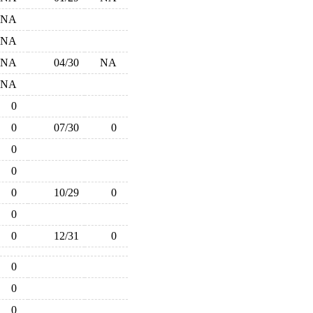
NA
NA
NA
04/30
NA
NA
0
0
07/30
0
0
0
0
10/29
0
0
0
12/31
0
0
0
0