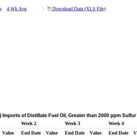
y
4 Wk Avg
Download Data (XLS File)
Imports of Distillate Fuel Oil, Greater than 2000 ppm Sulfu
Week 2
Week 3
Week 4
Value
End Date
Value
End Date
Value
End Date
V