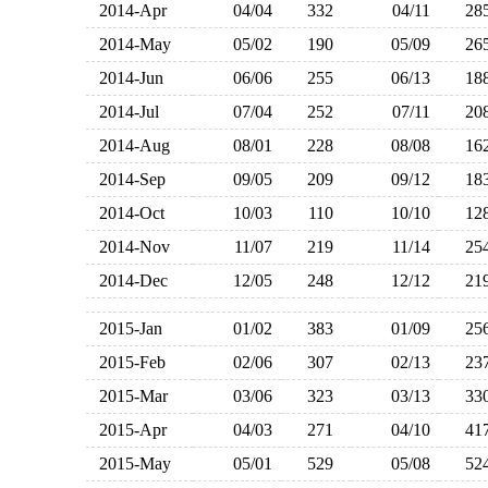
2014-Apr
04/04
332
04/11
2
2014-May
05/02
190
05/09
2
2014-Jun
06/06
255
06/13
1
2014-Jul
07/04
252
07/11
2
2014-Aug
08/01
228
08/08
1
2014-Sep
09/05
209
09/12
1
2014-Oct
10/03
110
10/10
1
2014-Nov
11/07
219
11/14
2
2014-Dec
12/05
248
12/12
2
2015-Jan
01/02
383
01/09
2
2015-Feb
02/06
307
02/13
2
2015-Mar
03/06
323
03/13
3
2015-Apr
04/03
271
04/10
4
2015-May
05/01
529
05/08
5