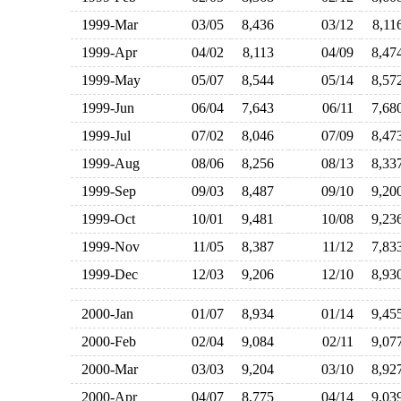
1999-Mar
03/05
8,436
03/12
8,1
1999-Apr
04/02
8,113
04/09
8,4
1999-May
05/07
8,544
05/14
8,5
1999-Jun
06/04
7,643
06/11
7,6
1999-Jul
07/02
8,046
07/09
8,4
1999-Aug
08/06
8,256
08/13
8,3
1999-Sep
09/03
8,487
09/10
9,2
1999-Oct
10/01
9,481
10/08
9,2
1999-Nov
11/05
8,387
11/12
7,8
1999-Dec
12/03
9,206
12/10
8,9
2000-Jan
01/07
8,934
01/14
9,4
2000-Feb
02/04
9,084
02/11
9,0
2000-Mar
03/03
9,204
03/10
8,9
2000-Apr
04/07
8,775
04/14
9,0