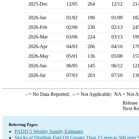
2025-Dec
12/05
264
12/12
2
2026-Jan
01/02
196
01/09
1
2026-Feb
02/06
230
02/13
2
2026-Mar
03/06
224
03/13
1
2026-Apr
04/03
206
04/10
1
2026-May
05/01
136
05/08
1
2026-Jun
06/05
145
06/12
1
2026-Jul
07/03
203
07/10
1
-
= No Data Reported;
--
= Not Applicable;
NA
= Not A
Release
Next Re
Referring Pages:
PADD 5 Weekly Supply Estimates
Stocks of Distillate Fuel Oil Greater Than 15 ppm to 500 ppm 