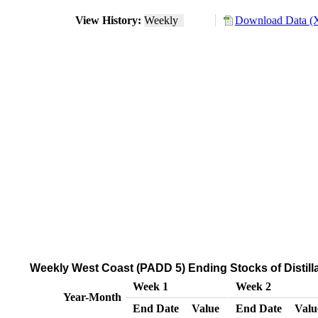
View History:
Weekly
Download Data (X
Weekly West Coast (PADD 5) Ending Stocks of Distillat
Week 1
Week 2
Year-Month
End Date
Value
End Date
Valu