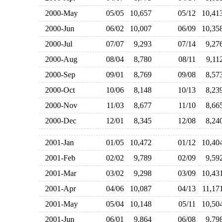
2000-May
05/05
10,657
05/12
10,4
2000-Jun
06/02
10,007
06/09
10,3
2000-Jul
07/07
9,293
07/14
9,2
2000-Aug
08/04
8,780
08/11
9,1
2000-Sep
09/01
8,769
09/08
8,5
2000-Oct
10/06
8,148
10/13
8,2
2000-Nov
11/03
8,677
11/10
8,6
2000-Dec
12/01
8,345
12/08
8,2
2001-Jan
01/05
10,472
01/12
10,4
2001-Feb
02/02
9,789
02/09
9,5
2001-Mar
03/02
9,298
03/09
10,4
2001-Apr
04/06
10,087
04/13
11,1
2001-May
05/04
10,148
05/11
10,5
2001-Jun
06/01
9,864
06/08
9,7