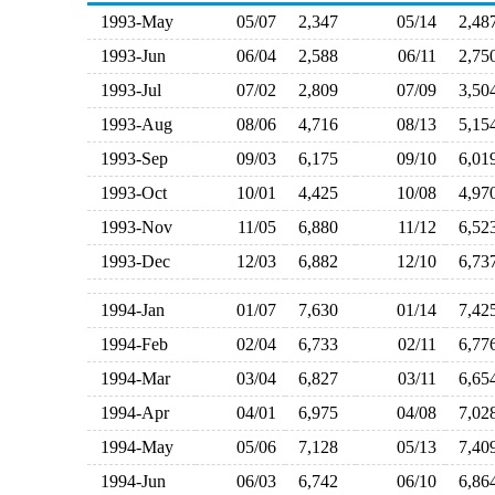
1993-May
05/07
2,347
05/14
2,4
1993-Jun
06/04
2,588
06/11
2,7
1993-Jul
07/02
2,809
07/09
3,5
1993-Aug
08/06
4,716
08/13
5,1
1993-Sep
09/03
6,175
09/10
6,0
1993-Oct
10/01
4,425
10/08
4,9
1993-Nov
11/05
6,880
11/12
6,5
1993-Dec
12/03
6,882
12/10
6,7
1994-Jan
01/07
7,630
01/14
7,4
1994-Feb
02/04
6,733
02/11
6,7
1994-Mar
03/04
6,827
03/11
6,6
1994-Apr
04/01
6,975
04/08
7,0
1994-May
05/06
7,128
05/13
7,4
1994-Jun
06/03
6,742
06/10
6,8