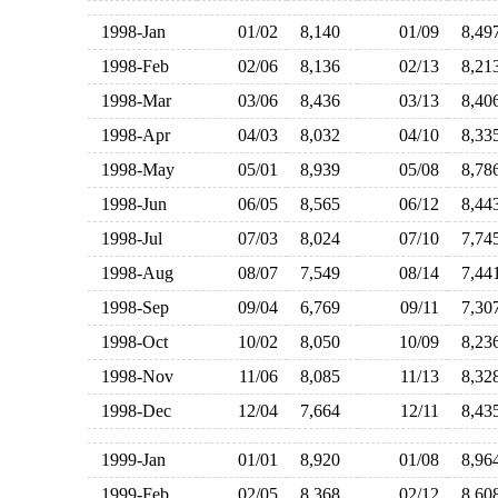
1998-Jan
01/02
8,140
01/09
8,4
1998-Feb
02/06
8,136
02/13
8,2
1998-Mar
03/06
8,436
03/13
8,4
1998-Apr
04/03
8,032
04/10
8,3
1998-May
05/01
8,939
05/08
8,7
1998-Jun
06/05
8,565
06/12
8,4
1998-Jul
07/03
8,024
07/10
7,7
1998-Aug
08/07
7,549
08/14
7,4
1998-Sep
09/04
6,769
09/11
7,3
1998-Oct
10/02
8,050
10/09
8,2
1998-Nov
11/06
8,085
11/13
8,3
1998-Dec
12/04
7,664
12/11
8,4
1999-Jan
01/01
8,920
01/08
8,9
1999-Feb
02/05
8,368
02/12
8,6