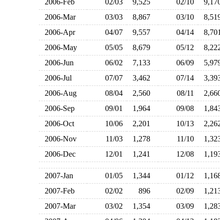
2006-Feb
02/03
9,525
02/10
9,1
2006-Mar
03/03
8,867
03/10
8,5
2006-Apr
04/07
9,557
04/14
8,7
2006-May
05/05
8,679
05/12
8,2
2006-Jun
06/02
7,133
06/09
5,9
2006-Jul
07/07
3,462
07/14
3,3
2006-Aug
08/04
2,560
08/11
2,6
2006-Sep
09/01
1,964
09/08
1,8
2006-Oct
10/06
2,201
10/13
2,2
2006-Nov
11/03
1,278
11/10
1,3
2006-Dec
12/01
1,241
12/08
1,1
2007-Jan
01/05
1,344
01/12
1,1
2007-Feb
02/02
896
02/09
1,2
2007-Mar
03/02
1,354
03/09
1,2