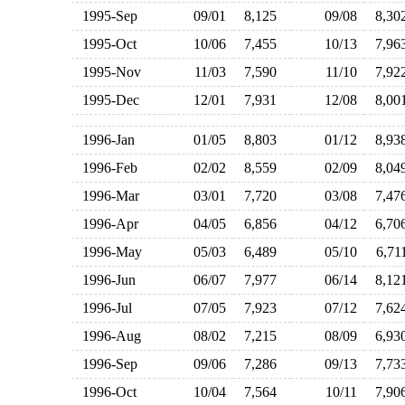
1995-Sep
09/01
8,125
09/08
8,3
1995-Oct
10/06
7,455
10/13
7,9
1995-Nov
11/03
7,590
11/10
7,9
1995-Dec
12/01
7,931
12/08
8,0
1996-Jan
01/05
8,803
01/12
8,9
1996-Feb
02/02
8,559
02/09
8,0
1996-Mar
03/01
7,720
03/08
7,4
1996-Apr
04/05
6,856
04/12
6,7
1996-May
05/03
6,489
05/10
6,7
1996-Jun
06/07
7,977
06/14
8,1
1996-Jul
07/05
7,923
07/12
7,6
1996-Aug
08/02
7,215
08/09
6,9
1996-Sep
09/06
7,286
09/13
7,7
1996-Oct
10/04
7,564
10/11
7,9