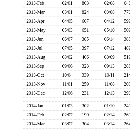
2013-Feb
02/01
803
02/08
6
2013-Mar
03/01
824
03/08
7
2013-Apr
04/05
607
04/12
5
2013-May
05/03
651
05/10
5
2013-Jun
06/07
385
06/14
3
2013-Jul
07/05
397
07/12
4
2013-Aug
08/02
406
08/09
5
2013-Sep
09/06
323
09/13
2
2013-Oct
10/04
339
10/11
2
2013-Nov
11/01
259
11/08
2
2013-Dec
12/06
231
12/13
2
2014-Jan
01/03
302
01/10
2
2014-Feb
02/07
199
02/14
2
2014-Mar
03/07
304
03/14
2