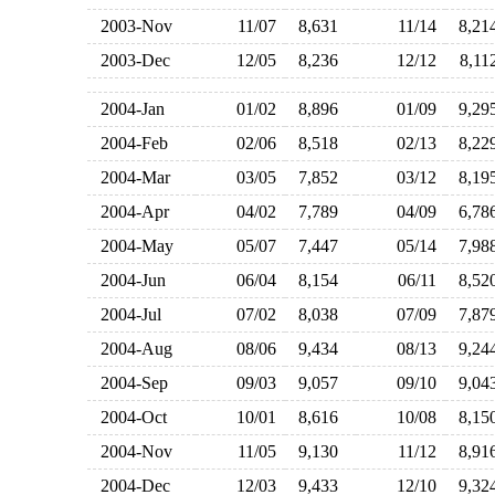
2003-Nov
11/07
8,631
11/14
8,2
2003-Dec
12/05
8,236
12/12
8,1
2004-Jan
01/02
8,896
01/09
9,2
2004-Feb
02/06
8,518
02/13
8,2
2004-Mar
03/05
7,852
03/12
8,1
2004-Apr
04/02
7,789
04/09
6,7
2004-May
05/07
7,447
05/14
7,9
2004-Jun
06/04
8,154
06/11
8,5
2004-Jul
07/02
8,038
07/09
7,8
2004-Aug
08/06
9,434
08/13
9,2
2004-Sep
09/03
9,057
09/10
9,0
2004-Oct
10/01
8,616
10/08
8,1
2004-Nov
11/05
9,130
11/12
8,9
2004-Dec
12/03
9,433
12/10
9,3