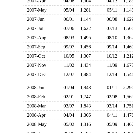
2007-Apr
04/06
1,304
04/13
1,1
2007-May
05/04
1,281
05/11
1,1
2007-Jun
06/01
1,144
06/08
1,6
2007-Jul
07/06
1,622
07/13
1,5
2007-Aug
08/03
1,495
08/10
1,3
2007-Sep
09/07
1,456
09/14
1,4
2007-Oct
10/05
1,307
10/12
1,2
2007-Nov
11/02
1,434
11/09
1,6
2007-Dec
12/07
1,484
12/14
1,5
2008-Jan
01/04
1,948
01/11
2,2
2008-Feb
02/01
1,747
02/08
1,5
2008-Mar
03/07
1,843
03/14
1,7
2008-Apr
04/04
1,306
04/11
1,4
2008-May
05/02
1,316
05/09
1,4