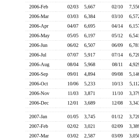
2006-Feb
02/03
5,667
02/10
7,5
2006-Mar
03/03
6,384
03/10
6,5
2006-Apr
04/07
6,695
04/14
6,1
2006-May
05/05
6,197
05/12
6,5
2006-Jun
06/02
6,507
06/09
6,7
2006-Jul
07/07
5,917
07/14
6,7
2006-Aug
08/04
5,968
08/11
4,9
2006-Sep
09/01
4,894
09/08
5,1
2006-Oct
10/06
5,233
10/13
5,1
2006-Nov
11/03
3,871
11/10
3,3
2006-Dec
12/01
3,689
12/08
3,3
2007-Jan
01/05
3,745
01/12
3,7
2007-Feb
02/02
3,021
02/09
3,3
2007-Mar
03/02
2,587
03/09
3,0