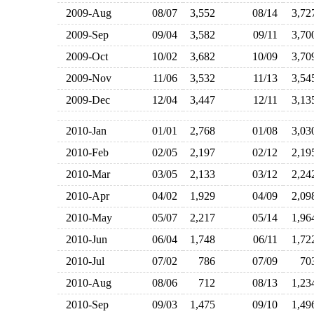
2009-Aug
08/07
3,552
08/14
3,7
2009-Sep
09/04
3,582
09/11
3,7
2009-Oct
10/02
3,682
10/09
3,7
2009-Nov
11/06
3,532
11/13
3,5
2009-Dec
12/04
3,447
12/11
3,1
2010-Jan
01/01
2,768
01/08
3,0
2010-Feb
02/05
2,197
02/12
2,1
2010-Mar
03/05
2,133
03/12
2,2
2010-Apr
04/02
1,929
04/09
2,0
2010-May
05/07
2,217
05/14
1,9
2010-Jun
06/04
1,748
06/11
1,7
2010-Jul
07/02
786
07/09
7
2010-Aug
08/06
712
08/13
1,2
2010-Sep
09/03
1,475
09/10
1,4