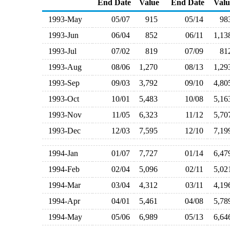
End Date
Value
End Date
Valu
1993-May
05/07
915
05/14
9
1993-Jun
06/04
852
06/11
1,1
1993-Jul
07/02
819
07/09
8
1993-Aug
08/06
1,270
08/13
1,2
1993-Sep
09/03
3,792
09/10
4,8
1993-Oct
10/01
5,483
10/08
5,1
1993-Nov
11/05
6,323
11/12
5,7
1993-Dec
12/03
7,595
12/10
7,1
1994-Jan
01/07
7,727
01/14
6,4
1994-Feb
02/04
5,096
02/11
5,0
1994-Mar
03/04
4,312
03/11
4,1
1994-Apr
04/01
5,461
04/08
5,7
1994-May
05/06
6,989
05/13
6,6