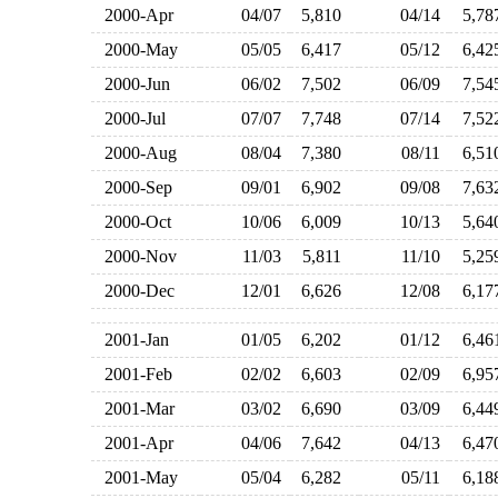
2000-Apr
04/07
5,810
04/14
5,7
2000-May
05/05
6,417
05/12
6,4
2000-Jun
06/02
7,502
06/09
7,5
2000-Jul
07/07
7,748
07/14
7,5
2000-Aug
08/04
7,380
08/11
6,5
2000-Sep
09/01
6,902
09/08
7,6
2000-Oct
10/06
6,009
10/13
5,6
2000-Nov
11/03
5,811
11/10
5,2
2000-Dec
12/01
6,626
12/08
6,1
2001-Jan
01/05
6,202
01/12
6,4
2001-Feb
02/02
6,603
02/09
6,9
2001-Mar
03/02
6,690
03/09
6,4
2001-Apr
04/06
7,642
04/13
6,4
2001-May
05/04
6,282
05/11
6,1