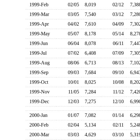
1999-Feb
02/05
8,019
02/12
7,3
1999-Mar
03/05
7,540
03/12
7,2
1999-Apr
04/02
7,610
04/09
7,3
1999-May
05/07
8,178
05/14
8,2
1999-Jun
06/04
8,078
06/11
7,4
1999-Jul
07/02
6,408
07/09
7,3
1999-Aug
08/06
6,713
08/13
7,1
1999-Sep
09/03
7,684
09/10
6,9
1999-Oct
10/01
8,025
10/08
8,2
1999-Nov
11/05
7,284
11/12
7,4
1999-Dec
12/03
7,275
12/10
6,9
2000-Jan
01/07
7,082
01/14
6,2
2000-Feb
02/04
5,134
02/11
5,2
2000-Mar
03/03
4,629
03/10
5,3