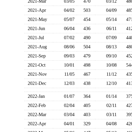
2021-Mar
03/05
470
03/12
4
2021-Apr
04/02
503
04/09
4
2021-May
05/07
454
05/14
4
2021-Jun
06/04
436
06/11
4
2021-Jul
07/02
490
07/09
4
2021-Aug
08/06
504
08/13
4
2021-Sep
09/03
479
09/10
4
2021-Oct
10/01
498
10/08
5
2021-Nov
11/05
467
11/12
4
2021-Dec
12/03
438
12/10
4
2022-Jan
01/07
364
01/14
3
2022-Feb
02/04
405
02/11
4
2022-Mar
03/04
403
03/11
3
2022-Apr
04/01
329
04/08
4