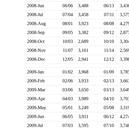
2008-Jun
06/06
3,488
06/13
3,4
2008-Jul
07/04
3,458
07/11
3,5
2008-Aug
08/01
3,923
08/08
4,2
2008-Sep
09/05
3,382
09/12
2,8
2008-Oct
10/03
2,689
10/10
3,3
2008-Nov
11/07
3,161
11/14
2,5
2008-Dec
12/05
2,941
12/12
3,3
2009-Jan
01/02
3,968
01/09
3,7
2009-Feb
02/06
3,933
02/13
3,6
2009-Mar
03/06
3,650
03/13
3,6
2009-Apr
04/03
3,989
04/10
3,7
2009-May
05/01
3,249
05/08
3,3
2009-Jun
06/05
3,911
06/12
4,2
2009-Jul
07/03
3,595
07/10
3,7