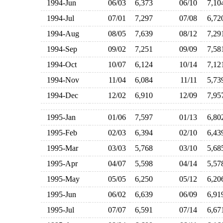
1994-Jun
06/03
6,373
06/10
7,1
1994-Jul
07/01
7,297
07/08
6,7
1994-Aug
08/05
7,639
08/12
7,2
1994-Sep
09/02
7,251
09/09
7,5
1994-Oct
10/07
6,124
10/14
7,1
1994-Nov
11/04
6,084
11/11
5,7
1994-Dec
12/02
6,910
12/09
7,9
1995-Jan
01/06
7,597
01/13
6,8
1995-Feb
02/03
6,394
02/10
6,4
1995-Mar
03/03
5,768
03/10
5,6
1995-Apr
04/07
5,598
04/14
5,5
1995-May
05/05
6,250
05/12
6,2
1995-Jun
06/02
6,639
06/09
6,9
1995-Jul
07/07
6,591
07/14
6,6