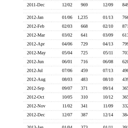
2011-Dec
12/02
969
12/09
8
2012-Jan
01/06
1,235
01/13
7
2012-Feb
02/03
668
02/10
8
2012-Mar
03/02
641
03/09
6
2012-Apr
04/06
729
04/13
7
2012-May
05/04
725
05/11
7
2012-Jun
06/01
716
06/08
6
2012-Jul
07/06
459
07/13
4
2012-Aug
08/03
483
08/10
4
2012-Sep
09/07
371
09/14
3
2012-Oct
10/05
310
10/12
3
2012-Nov
11/02
341
11/09
3
2012-Dec
12/07
387
12/14
3
2013-Jan
01/04
373
01/11
3