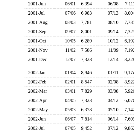
2001-Jun
06/01
6,394
06/08
7,1
2001-Jul
07/06
6,983
07/13
8,0
2001-Aug
08/03
7,781
08/10
7,7
2001-Sep
09/07
8,001
09/14
7,3
2001-Oct
10/05
6,289
10/12
6,1
2001-Nov
11/02
7,586
11/09
7,1
2001-Dec
12/07
7,328
12/14
8,2
2002-Jan
01/04
8,946
01/11
9,1
2002-Feb
02/01
8,547
02/08
8,9
2002-Mar
03/01
7,829
03/08
5,9
2002-Apr
04/05
7,323
04/12
6,0
2002-May
05/03
6,378
05/10
7,1
2002-Jun
06/07
7,814
06/14
7,6
2002-Jul
07/05
9,452
07/12
9,8