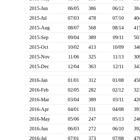
2015-Jun
06/05
386
06/12
3
2015-Jul
07/03
478
07/10
4
2015-Aug
08/07
568
08/14
4
2015-Sep
09/04
389
09/11
5
2015-Oct
10/02
413
10/09
3
2015-Nov
11/06
325
11/13
3
2015-Dec
12/04
363
12/11
3
2016-Jan
01/01
312
01/08
4
2016-Feb
02/05
282
02/12
3
2016-Mar
03/04
389
03/11
4
2016-Apr
04/01
331
04/08
3
2016-May
05/06
247
05/13
2
2016-Jun
06/03
272
06/10
3
2016-Jul
07/01
373
07/08
4