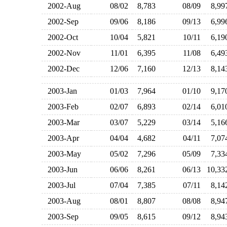
2002-Aug
08/02
8,783
08/09
8,9
2002-Sep
09/06
8,186
09/13
6,9
2002-Oct
10/04
5,821
10/11
6,1
2002-Nov
11/01
6,395
11/08
6,4
2002-Dec
12/06
7,160
12/13
8,1
2003-Jan
01/03
7,964
01/10
9,1
2003-Feb
02/07
6,893
02/14
6,0
2003-Mar
03/07
5,229
03/14
5,1
2003-Apr
04/04
4,682
04/11
7,0
2003-May
05/02
7,296
05/09
7,3
2003-Jun
06/06
8,261
06/13
10,3
2003-Jul
07/04
7,385
07/11
8,1
2003-Aug
08/01
8,807
08/08
8,9
2003-Sep
09/05
8,615
09/12
8,9