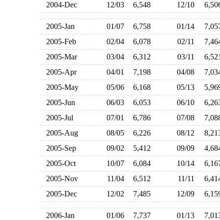
2004-Dec
12/03
6,548
12/10
6,5
2005-Jan
01/07
6,758
01/14
7,0
2005-Feb
02/04
6,078
02/11
7,4
2005-Mar
03/04
6,312
03/11
6,5
2005-Apr
04/01
7,198
04/08
7,0
2005-May
05/06
6,168
05/13
5,9
2005-Jun
06/03
6,053
06/10
6,2
2005-Jul
07/01
6,786
07/08
7,0
2005-Aug
08/05
6,226
08/12
8,2
2005-Sep
09/02
5,412
09/09
4,6
2005-Oct
10/07
6,084
10/14
6,1
2005-Nov
11/04
6,512
11/11
6,4
2005-Dec
12/02
7,485
12/09
6,1
2006-Jan
01/06
7,737
01/13
7,0