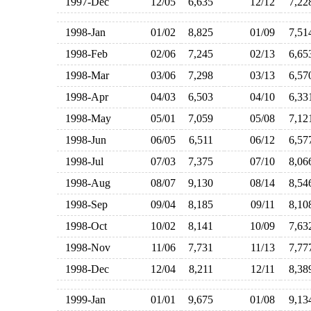
1997-Dec
12/05
6,635
12/12
7,2
1998-Jan
01/02
8,825
01/09
7,5
1998-Feb
02/06
7,245
02/13
6,6
1998-Mar
03/06
7,298
03/13
6,5
1998-Apr
04/03
6,503
04/10
6,3
1998-May
05/01
7,059
05/08
7,1
1998-Jun
06/05
6,511
06/12
6,5
1998-Jul
07/03
7,375
07/10
8,0
1998-Aug
08/07
9,130
08/14
8,5
1998-Sep
09/04
8,185
09/11
8,1
1998-Oct
10/02
8,141
10/09
7,6
1998-Nov
11/06
7,731
11/13
7,7
1998-Dec
12/04
8,211
12/11
8,3
1999-Jan
01/01
9,675
01/08
9,1