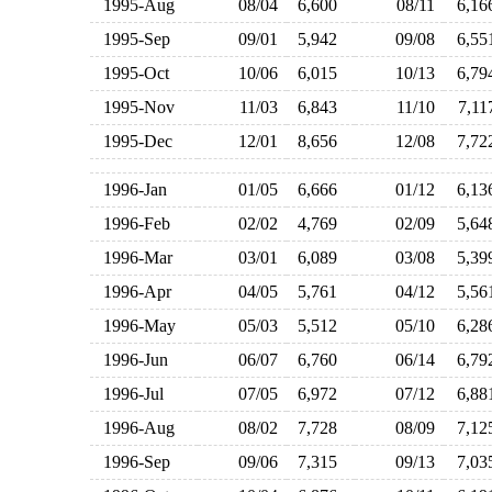
1995-Aug
08/04
6,600
08/11
6,1
1995-Sep
09/01
5,942
09/08
6,5
1995-Oct
10/06
6,015
10/13
6,7
1995-Nov
11/03
6,843
11/10
7,1
1995-Dec
12/01
8,656
12/08
7,7
1996-Jan
01/05
6,666
01/12
6,1
1996-Feb
02/02
4,769
02/09
5,6
1996-Mar
03/01
6,089
03/08
5,3
1996-Apr
04/05
5,761
04/12
5,5
1996-May
05/03
5,512
05/10
6,2
1996-Jun
06/07
6,760
06/14
6,7
1996-Jul
07/05
6,972
07/12
6,8
1996-Aug
08/02
7,728
08/09
7,1
1996-Sep
09/06
7,315
09/13
7,0