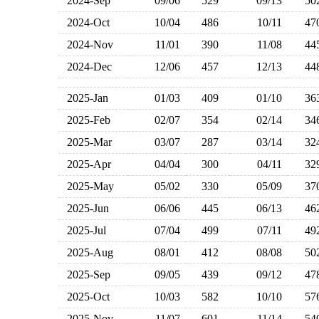
2024-Sep
09/06
529
09/13
5
2024-Oct
10/04
486
10/11
4
2024-Nov
11/01
390
11/08
4
2024-Dec
12/06
457
12/13
4
2025-Jan
01/03
409
01/10
3
2025-Feb
02/07
354
02/14
3
2025-Mar
03/07
287
03/14
3
2025-Apr
04/04
300
04/11
3
2025-May
05/02
330
05/09
3
2025-Jun
06/06
445
06/13
4
2025-Jul
07/04
499
07/11
4
2025-Aug
08/01
412
08/08
5
2025-Sep
09/05
439
09/12
4
2025-Oct
10/03
582
10/10
5
2025-Nov
11/07
601
11/14
5