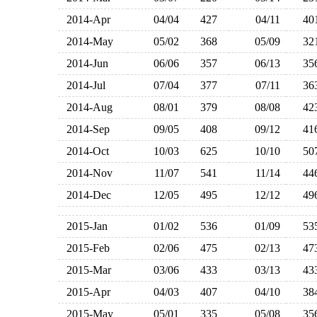
2014-Apr
04/04
427
04/11
4
2014-May
05/02
368
05/09
3
2014-Jun
06/06
357
06/13
3
2014-Jul
07/04
377
07/11
3
2014-Aug
08/01
379
08/08
4
2014-Sep
09/05
408
09/12
4
2014-Oct
10/03
625
10/10
5
2014-Nov
11/07
541
11/14
4
2014-Dec
12/05
495
12/12
4
2015-Jan
01/02
536
01/09
5
2015-Feb
02/06
475
02/13
4
2015-Mar
03/06
433
03/13
4
2015-Apr
04/03
407
04/10
3
2015-May
05/01
335
05/08
3