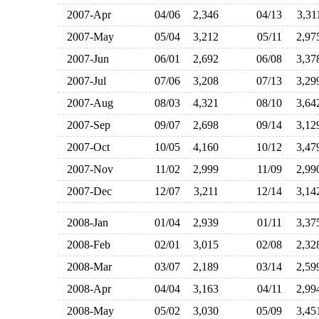
2007-Apr
04/06
2,346
04/13
3,3
2007-May
05/04
3,212
05/11
2,9
2007-Jun
06/01
2,692
06/08
3,3
2007-Jul
07/06
3,208
07/13
3,2
2007-Aug
08/03
4,321
08/10
3,6
2007-Sep
09/07
2,698
09/14
3,1
2007-Oct
10/05
4,160
10/12
3,4
2007-Nov
11/02
2,999
11/09
2,9
2007-Dec
12/07
3,211
12/14
3,1
2008-Jan
01/04
2,939
01/11
3,3
2008-Feb
02/01
3,015
02/08
2,3
2008-Mar
03/07
2,189
03/14
2,5
2008-Apr
04/04
3,163
04/11
2,9
2008-May
05/02
3,030
05/09
3,4