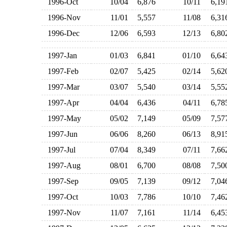
1996-Oct
10/04
6,876
10/11
6,1
1996-Nov
11/01
5,557
11/08
6,3
1996-Dec
12/06
6,593
12/13
6,8
1997-Jan
01/03
6,841
01/10
6,6
1997-Feb
02/07
5,425
02/14
5,6
1997-Mar
03/07
5,540
03/14
5,5
1997-Apr
04/04
6,436
04/11
6,7
1997-May
05/02
7,149
05/09
7,5
1997-Jun
06/06
8,260
06/13
8,9
1997-Jul
07/04
8,349
07/11
7,6
1997-Aug
08/01
6,700
08/08
7,5
1997-Sep
09/05
7,139
09/12
7,0
1997-Oct
10/03
7,786
10/10
7,4
1997-Nov
11/07
7,161
11/14
6,4