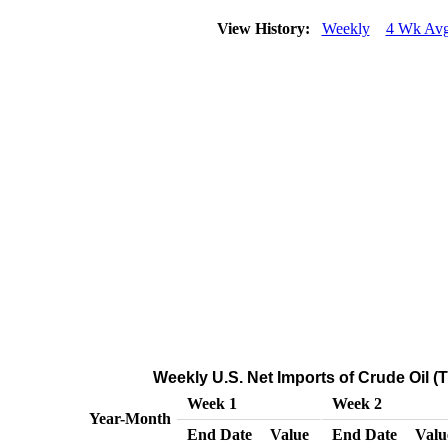
View History:
Weekly
4 Wk Av
Weekly U.S. Net Imports of Crude Oil 
Week 1
Week 2
Year-Month
End Date
Value
End Date
Valu