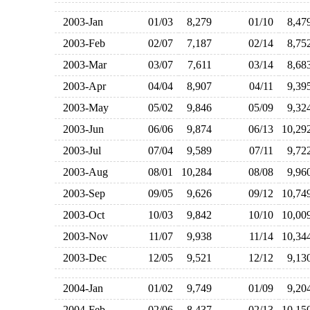
2003-Jan
01/03
8,279
01/10
8,4
2003-Feb
02/07
7,187
02/14
8,7
2003-Mar
03/07
7,611
03/14
8,6
2003-Apr
04/04
8,907
04/11
9,3
2003-May
05/02
9,846
05/09
9,3
2003-Jun
06/06
9,874
06/13
10,2
2003-Jul
07/04
9,589
07/11
9,7
2003-Aug
08/01
10,284
08/08
9,9
2003-Sep
09/05
9,626
09/12
10,7
2003-Oct
10/03
9,842
10/10
10,0
2003-Nov
11/07
9,938
11/14
10,3
2003-Dec
12/05
9,521
12/12
9,1
2004-Jan
01/02
9,749
01/09
9,2
2004-Feb
02/06
8,437
02/13
10,1