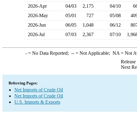
2026-Apr
04/03
2,175
04/10
2026-May
05/01
727
05/08
4
2026-Jun
06/05
1,048
06/12
8
2026-Jul
07/03
2,367
07/10
1,9
-
= No Data Reported;
--
= Not Applicable;
NA
= Not A
Release
Next Re
Referring Pages:
Net Imports of Crude Oil
Net Imports of Crude Oil
U.S. Imports & Exports