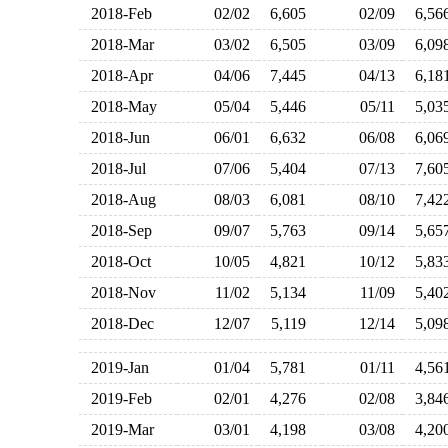
2018-Feb
02/02
6,605
02/09
6,5
2018-Mar
03/02
6,505
03/09
6,0
2018-Apr
04/06
7,445
04/13
6,1
2018-May
05/04
5,446
05/11
5,0
2018-Jun
06/01
6,632
06/08
6,0
2018-Jul
07/06
5,404
07/13
7,6
2018-Aug
08/03
6,081
08/10
7,4
2018-Sep
09/07
5,763
09/14
5,6
2018-Oct
10/05
4,821
10/12
5,8
2018-Nov
11/02
5,134
11/09
5,4
2018-Dec
12/07
5,119
12/14
5,0
2019-Jan
01/04
5,781
01/11
4,5
2019-Feb
02/01
4,276
02/08
3,8
2019-Mar
03/01
4,198
03/08
4,2