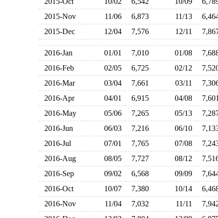
2015-Oct
10/02
6,542
10/09
6,7
2015-Nov
11/06
6,873
11/13
6,4
2015-Dec
12/04
7,576
12/11
7,8
2016-Jan
01/01
7,010
01/08
7,6
2016-Feb
02/05
6,725
02/12
7,5
2016-Mar
03/04
7,661
03/11
7,3
2016-Apr
04/01
6,915
04/08
7,6
2016-May
05/06
7,265
05/13
7,2
2016-Jun
06/03
7,216
06/10
7,1
2016-Jul
07/01
7,765
07/08
7,2
2016-Aug
08/05
7,727
08/12
7,5
2016-Sep
09/02
6,568
09/09
7,6
2016-Oct
10/07
7,380
10/14
6,4
2016-Nov
11/04
7,032
11/11
7,9