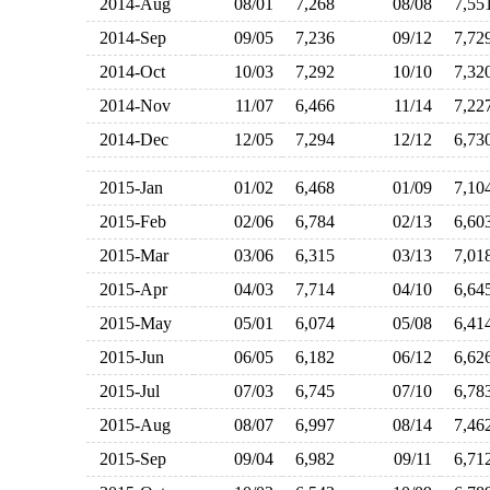
2014-Aug
08/01
7,268
08/08
7,5
2014-Sep
09/05
7,236
09/12
7,7
2014-Oct
10/03
7,292
10/10
7,3
2014-Nov
11/07
6,466
11/14
7,2
2014-Dec
12/05
7,294
12/12
6,7
2015-Jan
01/02
6,468
01/09
7,1
2015-Feb
02/06
6,784
02/13
6,6
2015-Mar
03/06
6,315
03/13
7,0
2015-Apr
04/03
7,714
04/10
6,6
2015-May
05/01
6,074
05/08
6,4
2015-Jun
06/05
6,182
06/12
6,6
2015-Jul
07/03
6,745
07/10
6,7
2015-Aug
08/07
6,997
08/14
7,4
2015-Sep
09/04
6,982
09/11
6,7