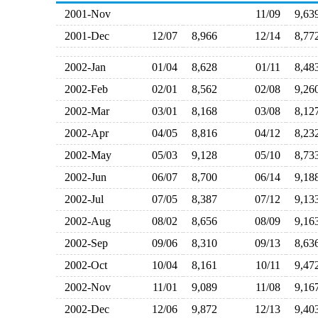
2001-Nov
11/09
9,6
2001-Dec
12/07
8,966
12/14
8,7
2002-Jan
01/04
8,628
01/11
8,4
2002-Feb
02/01
8,562
02/08
9,2
2002-Mar
03/01
8,168
03/08
8,1
2002-Apr
04/05
8,816
04/12
8,2
2002-May
05/03
9,128
05/10
8,7
2002-Jun
06/07
8,700
06/14
9,1
2002-Jul
07/05
8,387
07/12
9,1
2002-Aug
08/02
8,656
08/09
9,1
2002-Sep
09/06
8,310
09/13
8,6
2002-Oct
10/04
8,161
10/11
9,4
2002-Nov
11/01
9,089
11/08
9,1
2002-Dec
12/06
9,872
12/13
9,4