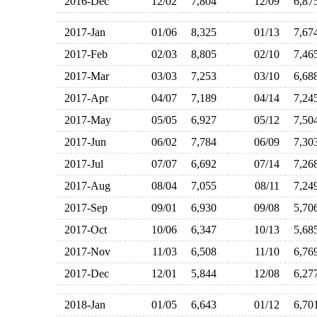
2016-Dec
12/02
7,804
12/09
6,8
2017-Jan
01/06
8,325
01/13
7,6
2017-Feb
02/03
8,805
02/10
7,4
2017-Mar
03/03
7,253
03/10
6,6
2017-Apr
04/07
7,189
04/14
7,2
2017-May
05/05
6,927
05/12
7,5
2017-Jun
06/02
7,784
06/09
7,3
2017-Jul
07/07
6,692
07/14
7,2
2017-Aug
08/04
7,055
08/11
7,2
2017-Sep
09/01
6,930
09/08
5,7
2017-Oct
10/06
6,347
10/13
5,6
2017-Nov
11/03
6,508
11/10
6,7
2017-Dec
12/01
5,844
12/08
6,2
2018-Jan
01/05
6,643
01/12
6,7