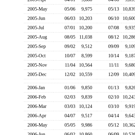
2005-May
05/06
9,975
05/13
10,8
2005-Jun
06/03
10,203
06/10
10,6
2005-Jul
07/01
10,200
07/08
9,9
2005-Aug
08/05
11,038
08/12
10,2
2005-Sep
09/02
9,512
09/09
9,1
2005-Oct
10/07
8,599
10/14
9,1
2005-Nov
11/04
10,564
11/11
9,6
2005-Dec
12/02
10,559
12/09
10,4
2006-Jan
01/06
9,850
01/13
9,8
2006-Feb
02/03
9,839
02/10
10,2
2006-Mar
03/03
10,124
03/10
9,9
2006-Apr
04/07
9,517
04/14
9,6
2006-May
05/05
9,986
05/12
10,3
2006-Jun
06/02
10,860
06/09
10,5