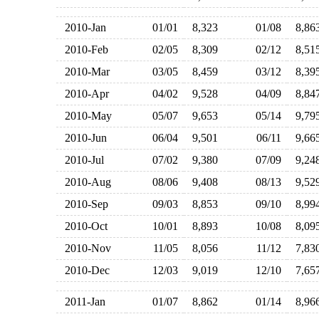
2010-Jan
01/01
8,323
01/08
8,8
2010-Feb
02/05
8,309
02/12
8,5
2010-Mar
03/05
8,459
03/12
8,3
2010-Apr
04/02
9,528
04/09
8,8
2010-May
05/07
9,653
05/14
9,7
2010-Jun
06/04
9,501
06/11
9,6
2010-Jul
07/02
9,380
07/09
9,2
2010-Aug
08/06
9,408
08/13
9,5
2010-Sep
09/03
8,853
09/10
8,9
2010-Oct
10/01
8,893
10/08
8,0
2010-Nov
11/05
8,056
11/12
7,8
2010-Dec
12/03
9,019
12/10
7,6
2011-Jan
01/07
8,862
01/14
8,9