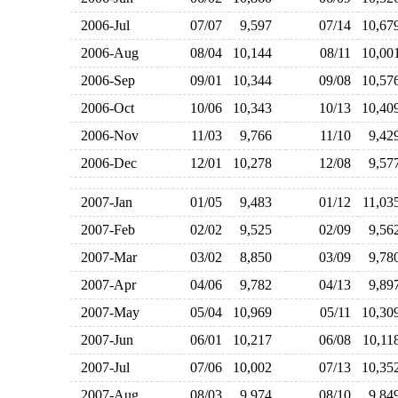
2006-Jul
07/07
9,597
07/14
10,6
2006-Aug
08/04
10,144
08/11
10,0
2006-Sep
09/01
10,344
09/08
10,5
2006-Oct
10/06
10,343
10/13
10,4
2006-Nov
11/03
9,766
11/10
9,4
2006-Dec
12/01
10,278
12/08
9,5
2007-Jan
01/05
9,483
01/12
11,0
2007-Feb
02/02
9,525
02/09
9,5
2007-Mar
03/02
8,850
03/09
9,7
2007-Apr
04/06
9,782
04/13
9,8
2007-May
05/04
10,969
05/11
10,3
2007-Jun
06/01
10,217
06/08
10,1
2007-Jul
07/06
10,002
07/13
10,3
2007-Aug
08/03
9,974
08/10
9,8