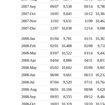
2007-Sep
09/07
9,538
09/14
9,7
2007-Oct
10/05
9,845
10/12
10,3
2007-Nov
11/02
9,631
11/09
10,4
2007-Dec
12/07
10,038
12/14
9,0
2008-Jan
01/04
9,781
01/11
10,3
2008-Feb
02/01
10,488
02/08
9,7
2008-Mar
03/07
10,522
03/14
9,4
2008-Apr
04/04
8,886
04/11
8,8
2008-May
05/02
10,602
05/09
9,9
2008-Jun
06/06
9,661
06/13
10,2
2008-Jul
07/04
9,520
07/11
10,7
2008-Aug
08/01
10,166
08/08
9,6
2008-Sep
09/05
8,555
09/12
8,4
2008-Oct
10/03
10,319
10/10
10,1