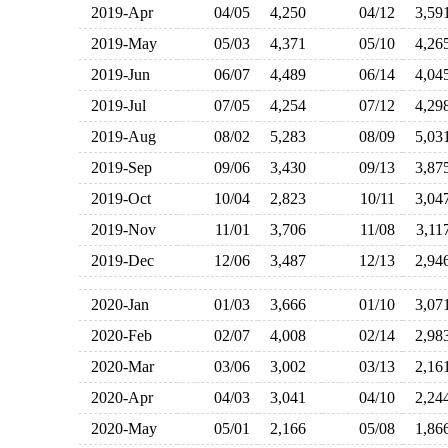
2019-Apr
04/05
4,250
04/12
3,5
2019-May
05/03
4,371
05/10
4,2
2019-Jun
06/07
4,489
06/14
4,0
2019-Jul
07/05
4,254
07/12
4,2
2019-Aug
08/02
5,283
08/09
5,0
2019-Sep
09/06
3,430
09/13
3,8
2019-Oct
10/04
2,823
10/11
3,0
2019-Nov
11/01
3,706
11/08
3,1
2019-Dec
12/06
3,487
12/13
2,9
2020-Jan
01/03
3,666
01/10
3,0
2020-Feb
02/07
4,008
02/14
2,9
2020-Mar
03/06
3,002
03/13
2,1
2020-Apr
04/03
3,041
04/10
2,2
2020-May
05/01
2,166
05/08
1,8