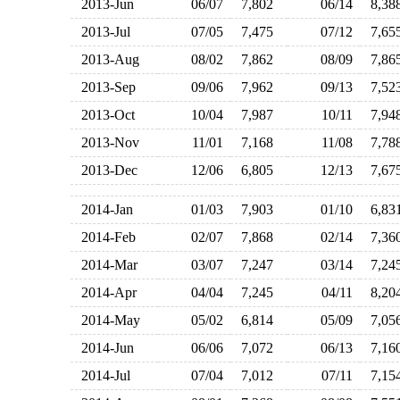
2013-Jun
06/07
7,802
06/14
8,3
2013-Jul
07/05
7,475
07/12
7,6
2013-Aug
08/02
7,862
08/09
7,8
2013-Sep
09/06
7,962
09/13
7,5
2013-Oct
10/04
7,987
10/11
7,9
2013-Nov
11/01
7,168
11/08
7,7
2013-Dec
12/06
6,805
12/13
7,6
2014-Jan
01/03
7,903
01/10
6,8
2014-Feb
02/07
7,868
02/14
7,3
2014-Mar
03/07
7,247
03/14
7,2
2014-Apr
04/04
7,245
04/11
8,2
2014-May
05/02
6,814
05/09
7,0
2014-Jun
06/06
7,072
06/13
7,1
2014-Jul
07/04
7,012
07/11
7,1