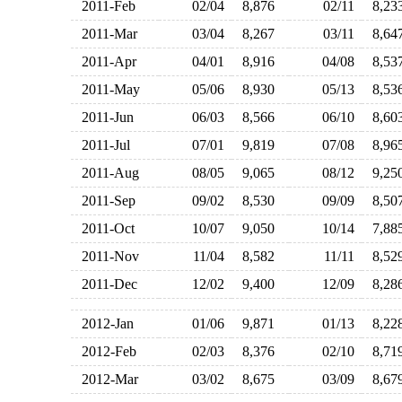
2011-Feb
02/04
8,876
02/11
8,2
2011-Mar
03/04
8,267
03/11
8,6
2011-Apr
04/01
8,916
04/08
8,5
2011-May
05/06
8,930
05/13
8,5
2011-Jun
06/03
8,566
06/10
8,6
2011-Jul
07/01
9,819
07/08
8,9
2011-Aug
08/05
9,065
08/12
9,2
2011-Sep
09/02
8,530
09/09
8,5
2011-Oct
10/07
9,050
10/14
7,8
2011-Nov
11/04
8,582
11/11
8,5
2011-Dec
12/02
9,400
12/09
8,2
2012-Jan
01/06
9,871
01/13
8,2
2012-Feb
02/03
8,376
02/10
8,7
2012-Mar
03/02
8,675
03/09
8,6