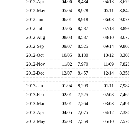
2012-Apr
04/06
8,484
04/13
8,6
2012-May
05/04
8,928
05/11
8,8
2012-Jun
06/01
8,918
06/08
9,0
2012-Jul
07/06
8,587
07/13
8,8
2012-Aug
08/03
8,587
08/10
8,6
2012-Sep
09/07
8,525
09/14
9,8
2012-Oct
10/05
8,180
10/12
8,3
2012-Nov
11/02
7,970
11/09
7,8
2012-Dec
12/07
8,457
12/14
8,3
2013-Jan
01/04
8,299
01/11
7,9
2013-Feb
02/01
7,525
02/08
7,4
2013-Mar
03/01
7,264
03/08
7,4
2013-Apr
04/05
7,675
04/12
7,3
2013-May
05/03
7,559
05/10
7,5