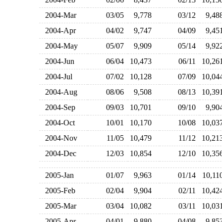
2004-Mar
03/05
9,778
03/12
9,4
2004-Apr
04/02
9,747
04/09
9,4
2004-May
05/07
9,909
05/14
9,9
2004-Jun
06/04
10,473
06/11
10,2
2004-Jul
07/02
10,128
07/09
10,0
2004-Aug
08/06
9,508
08/13
10,3
2004-Sep
09/03
10,701
09/10
9,9
2004-Oct
10/01
10,170
10/08
10,0
2004-Nov
11/05
10,479
11/12
10,2
2004-Dec
12/03
10,854
12/10
10,3
2005-Jan
01/07
9,963
01/14
10,1
2005-Feb
02/04
9,904
02/11
10,4
2005-Mar
03/04
10,082
03/11
10,0
2005-Apr
04/01
9,880
04/08
9,8