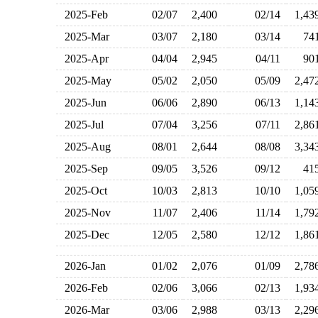
2025-Feb
02/07
2,400
02/14
1,4
2025-Mar
03/07
2,180
03/14
7
2025-Apr
04/04
2,945
04/11
9
2025-May
05/02
2,050
05/09
2,4
2025-Jun
06/06
2,890
06/13
1,1
2025-Jul
07/04
3,256
07/11
2,8
2025-Aug
08/01
2,644
08/08
3,3
2025-Sep
09/05
3,526
09/12
4
2025-Oct
10/03
2,813
10/10
1,0
2025-Nov
11/07
2,406
11/14
1,7
2025-Dec
12/05
2,580
12/12
1,8
2026-Jan
01/02
2,076
01/09
2,7
2026-Feb
02/06
3,066
02/13
1,9
2026-Mar
03/06
2,988
03/13
2,2