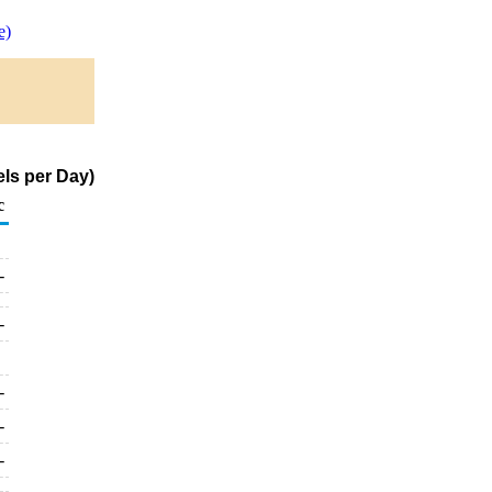
e)
ls per Day)
c
-
-
-
-
-