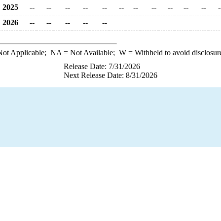
2025
--
--
--
--
--
--
--
--
--
--
--
-
2026
--
--
--
--
--
ot Applicable;
NA
= Not Available;
W
= Withheld to avoid disclosur
Release Date: 7/31/2026
Next Release Date: 8/31/2026