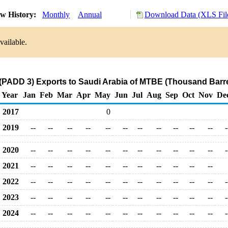
w History:
Monthly
Annual
Download Data (XLS Fil
vailable.
 (PADD 3) Exports to Saudi Arabia of MTBE (Thousand Barre
Year
Jan
Feb
Mar
Apr
May
Jun
Jul
Aug
Sep
Oct
Nov
De
2017
0
2019
--
--
--
--
--
--
--
--
--
--
--
-
2020
--
--
--
--
--
--
--
--
--
--
--
-
2021
--
--
--
--
--
--
--
--
--
--
--
2022
--
--
--
--
--
--
--
--
--
--
--
-
2023
--
--
--
--
--
--
--
--
--
--
--
-
2024
--
--
--
--
--
--
--
--
--
--
--
-