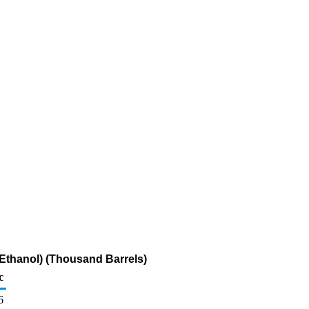
 Ethanol) (Thousand Barrels)
c
6