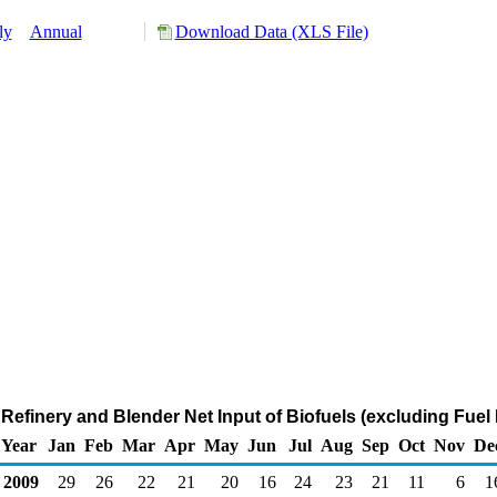
ly
Annual
Download Data (XLS File)
t Refinery and Blender Net Input of Biofuels (excluding Fuel
Year
Jan
Feb
Mar
Apr
May
Jun
Jul
Aug
Sep
Oct
Nov
De
2009
29
26
22
21
20
16
24
23
21
11
6
1