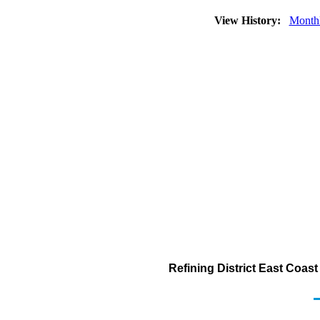
View History:
Month
Refining District East Coas