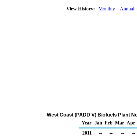
View History:
Monthly
Annual
West Coast (PADD V) Biofuels Plant Ne
Year
Jan
Feb
Mar
Apr
2011
--
--
--
--