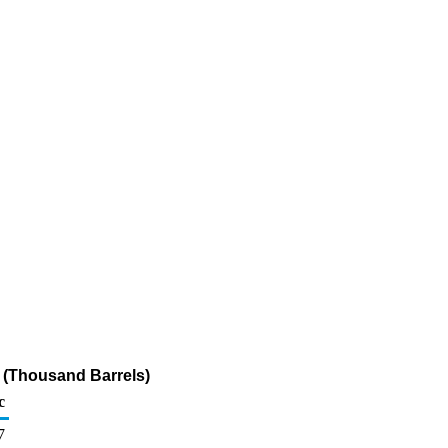
e (Thousand Barrels)
c
7