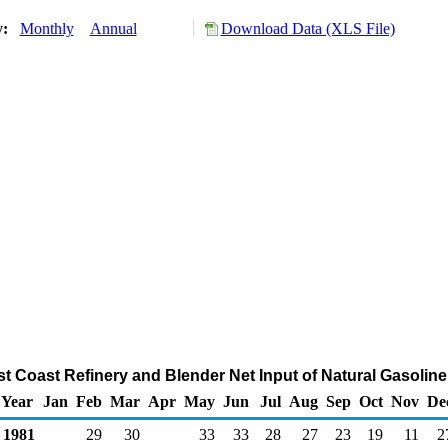
y:
Monthly
Annual
Download Data (XLS File)
ast Coast Refinery and Blender Net Input of Natural Gasolin
Year
Jan
Feb
Mar
Apr
May
Jun
Jul
Aug
Sep
Oct
Nov
De
1981
29
30
33
33
28
27
23
19
11
2