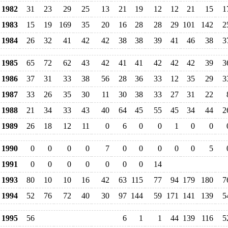
1982
31
23
29
25
13
21
19
12
12
21
15
1
1983
15
19
169
35
20
16
28
28
29
101
142
2
1984
26
32
41
42
42
38
38
39
41
46
38
3
1985
65
72
62
43
42
41
41
42
42
42
39
3
1986
37
31
33
38
56
28
36
33
12
35
29
3
1987
33
26
35
30
11
30
38
33
27
31
22
1988
21
34
33
43
40
64
45
55
45
34
44
2
1989
26
18
12
11
0
6
0
0
1
0
0
1990
0
0
0
0
7
0
0
0
0
0
5
1991
0
0
0
0
0
0
0
14
1993
80
10
10
16
42
63
115
77
94
179
180
7
1994
52
76
72
40
30
97
144
59
171
141
139
5
1995
56
6
1
1
44
139
116
5