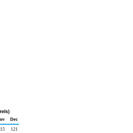
els)
ov
Dec
15
121