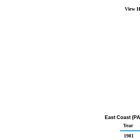
View H
East Coast (PA
Year
1981