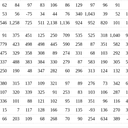
62
84
97
83
106
86
129
97
96
91
53
56
-75
34
44
76
340
1,043
39
52
1
546
1,258
725
511
2,138
1,136
924
952
820
101
1
91
375
451
125
250
709
535
525
318
1,040
9
779
423
498
498
445
590
258
87
351
582
3
475
329
358
308
89
274
331
68
103
292
3
337
488
383
384
330
279
87
583
190
305
5
250
190
48
347
282
60
296
313
124
132
3
380
315
137
109
321
97
89
276
73
342
6
107
320
339
325
91
253
83
103
106
287
1
336
101
88
121
102
95
118
351
96
116
4
15
7
117
128
166
73
135
-93
136
270
3
66
203
109
68
268
70
90
254
634
389