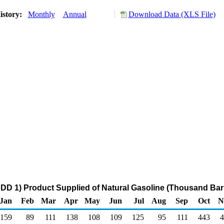
istory:
Monthly
Annual
Download Data (XLS File)
DD 1) Product Supplied of Natural Gasoline (Thousand Barr
Jan
Feb
Mar
Apr
May
Jun
Jul
Aug
Sep
Oct
N
159
89
111
138
108
109
125
95
111
443
4