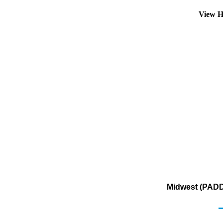
View H
Midwest (PADD 