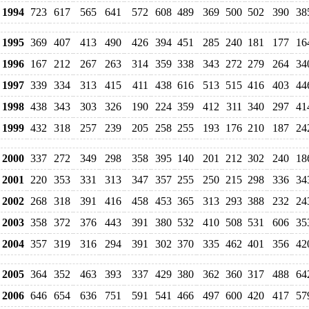
1994
723
617
565
641
572
608
489
369
500
502
390
38
1995
369
407
413
490
426
394
451
285
240
181
177
16
1996
167
212
267
263
314
359
338
343
272
279
264
34
1997
339
334
313
415
411
438
616
513
515
416
403
44
1998
438
343
303
326
190
224
359
412
311
340
297
41
1999
432
318
257
239
205
258
255
193
176
210
187
24
2000
337
272
349
298
358
395
140
201
212
302
240
18
2001
220
353
331
313
347
357
255
250
215
298
336
34
2002
268
318
391
416
458
453
365
313
293
388
232
24
2003
358
372
376
443
391
380
532
410
508
531
606
35
2004
357
319
316
294
391
302
370
335
462
401
356
42
2005
364
352
463
393
337
429
380
362
360
317
488
64
2006
646
654
636
751
591
541
466
497
600
420
417
57