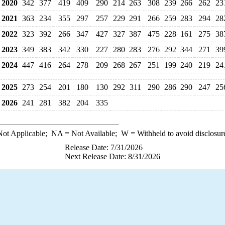
2020
342
377
419
409
290
214
263
308
239
266
262
23
2021
363
234
355
297
257
229
291
266
259
283
294
28
2022
323
392
266
347
427
327
387
475
228
161
275
38
2023
349
383
342
330
227
280
283
276
292
344
271
39
2024
447
416
264
278
209
268
267
251
199
240
219
24
2025
273
254
201
180
130
292
311
290
286
290
247
25
2026
241
281
382
204
335
ot Applicable;
NA
= Not Available;
W
= Withheld to avoid disclosur
Release Date: 7/31/2026
Next Release Date: 8/31/2026