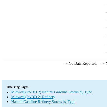
-
= No Data Reported;
--
= N
Referring Pages:
Midwest (PADD 2) Natural Gasoline Stocks by Type
Midwest (PADD 2) Refinery
Natural Gasoline Refinery Stocks by Type