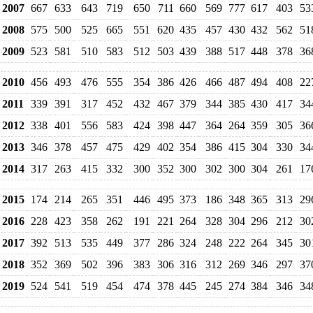
2007
667
633
643
719
650
711
660
569
777
617
403
53
2008
575
500
525
665
551
620
435
457
430
432
562
51
2009
523
581
510
583
512
503
439
388
517
448
378
36
2010
456
493
476
555
354
386
426
466
487
494
408
22
2011
339
391
317
452
432
467
379
344
385
430
417
34
2012
338
401
556
583
424
398
447
364
264
359
305
36
2013
346
378
457
475
429
402
354
386
415
304
330
34
2014
317
263
415
332
300
352
300
302
300
304
261
17
2015
174
214
265
351
446
495
373
186
348
365
313
29
2016
228
423
358
262
191
221
264
328
304
296
212
30
2017
392
513
535
449
377
286
324
248
222
264
345
30
2018
352
369
502
396
383
306
316
312
269
346
297
37
2019
524
541
519
454
474
378
445
245
274
384
346
34