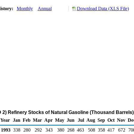
istory:
Monthly
Annual
Download Data (XLS File)
2) Refinery Stocks of Natural Gasoline (Thousand Barrels)
Year
Jan
Feb
Mar
Apr
May
Jun
Jul
Aug
Sep
Oct
Nov
De
1993
338
280
292
343
380
268
463
508
358
417
672
70