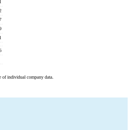
1
2
7
9
1
6
e of individual company data.