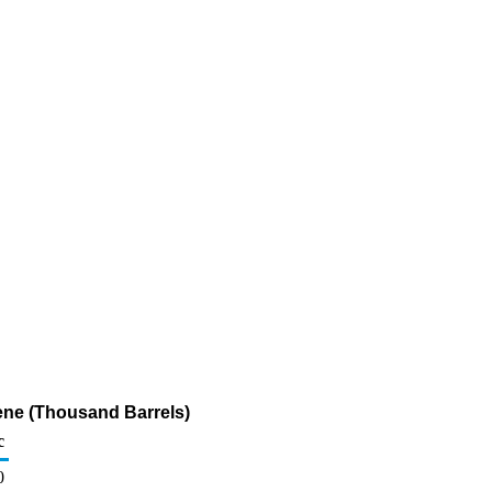
ene (Thousand Barrels)
c
0