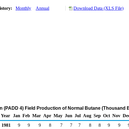
istory:
Monthly
Annual
Download Data (XLS File)
 (PADD 4) Field Production of Normal Butane (Thousand B
Year
Jan
Feb
Mar
Apr
May
Jun
Jul
Aug
Sep
Oct
Nov
De
1981
9
9
9
8
7
7
7
8
8
9
9