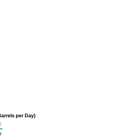
arrels per Day)
c
9